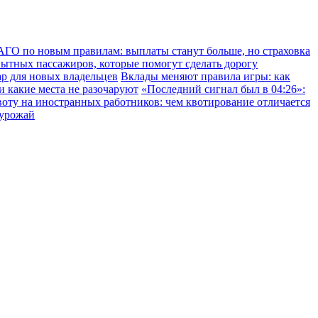
ГО по новым правилам: выплаты станут больше, но страховка
пытных пассажиров, которые помогут сделать дорогу
ар для новых владельцев
Вклады меняют правила игры: как
 и какие места не разочаруют
«Последний сигнал был в 04:26»:
воту на иностранных работников: чем квотирование отличается
 урожай