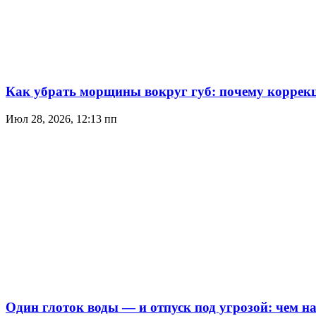
Как убрать морщины вокруг губ: почему коррекц
Июл 28, 2026, 12:13 пп
Один глоток воды — и отпуск под угрозой: чем н