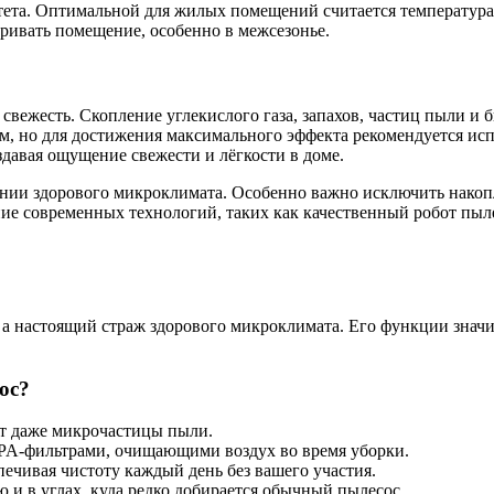
ета. Оптимальной для жилых помещений считается температура 
ривать помещение, особенно в межсезонье.
свежесть. Скопление углекислого газа, запахов, частиц пыли и 
, но для достижения максимального эффекта рекомендуется исп
здавая ощущение свежести и лёгкости в доме.
ии здорового микроклимата. Особенно важно исключить накопле
ие современных технологий, таких как качественный робот пыл
 а настоящий страж здорового микроклимата. Его функции знач
ос?
ет даже микрочастицы пыли.
PA-фильтрами, очищающими воздух во время уборки.
печивая чистоту каждый день без вашего участия.
 и в углах, куда редко добирается обычный пылесос.