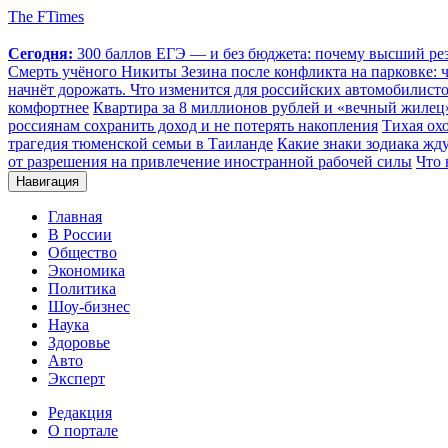
The FTimes
Сегодня:
300 баллов ЕГЭ — и без бюджета: почему высший резу
Смерть учёного Никиты Зезина после конфликта на парковке: чт
начнёт дорожать. Что изменится для российских автомобилистов
комфортнее
Квартира за 8 миллионов рублей и «вечный жилец»
россиянам сохранить доход и не потерять накопления
Тихая охо
трагедия тюменской семьи в Таиланде
Какие знаки зодиака жду
от разрешения на привлечение иностранной рабочей силы
Что 
Навигация
Главная
В России
Общество
Экономика
Политика
Шоу-бизнес
Наука
Здоровье
Авто
Эксперт
Редакция
О портале