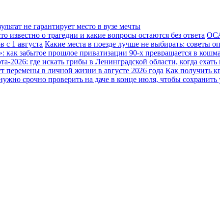
льтат не гарантирует место в вузе мечты
о известно о трагедии и какие вопросы остаются без ответа
ОСА
 с 1 августа
Какие места в поезде лучше не выбирать: советы о
: как забытое прошлое приватизации 90-х превращается в кошм
та-2026: где искать грибы в Ленинградской области, когда ехать
т перемены в личной жизни в августе 2026 года
Как получить к
нужно срочно проверить на даче в конце июля, чтобы сохранить