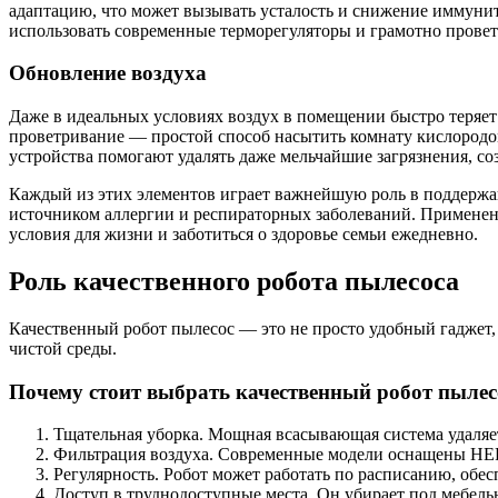
адаптацию, что может вызывать усталость и снижение иммунит
использовать современные терморегуляторы и грамотно провет
Обновление воздуха
Даже в идеальных условиях воздух в помещении быстро теряет 
проветривание — простой способ насытить комнату кислородом
устройства помогают удалять даже мельчайшие загрязнения, со
Каждый из этих элементов играет важнейшую роль в поддержан
источником аллергии и респираторных заболеваний. Применен
условия для жизни и заботиться о здоровье семьи ежедневно.
Роль качественного робота пылесоса
Качественный робот пылесос — это не просто удобный гаджет,
чистой среды.
Почему стоит выбрать качественный робот пылес
Тщательная уборка. Мощная всасывающая система удаля
Фильтрация воздуха. Современные модели оснащены HE
Регулярность. Робот может работать по расписанию, обес
Доступ в труднодоступные места. Он убирает под мебелью