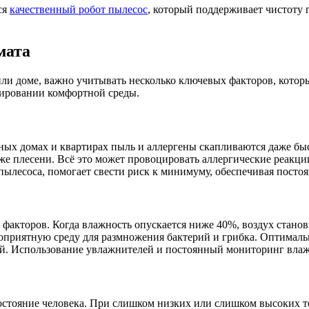
ся
качественный робот пылесос
, который поддерживает чистоту 
мата
или доме, важно учитывать несколько ключевых факторов, котор
мировании комфортной среды.
х домах и квартирах пыль и аллергены скапливаются даже быстре
е плесени. Всё это может провоцировать аллергические реакци
пылесоса, помогает свести риск к минимуму, обеспечивая постоя
факторов. Когда влажность опускается ниже 40%, воздух станови
гоприятную среду для размножения бактерий и грибка. Оптимал
ий. Использование увлажнителей и постоянный мониторинг влаж
стояние человека. При слишком низких или слишком высоких т