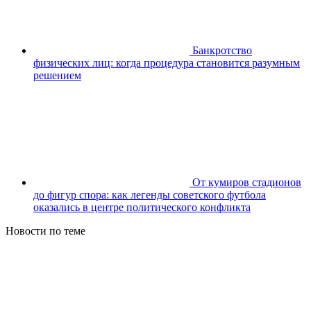
Банкротство
физических лиц: когда процедура становится разумным
решением
От кумиров стадионов
до фигур спора: как легенды советского футбола
оказались в центре политического конфликта
Новости по теме