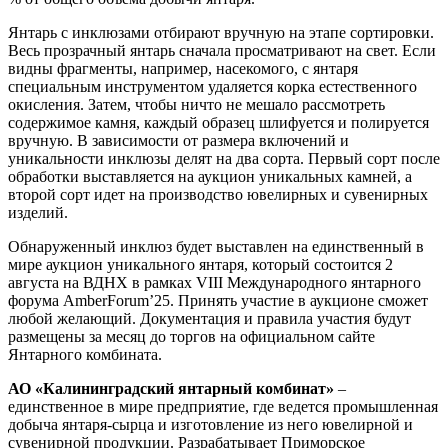
Янтарь с инклюзами отбирают вручную на этапе сортировки.
Весь прозрачный янтарь сначала просматривают на свет. Если
видны фрагменты, например, насекомого, с янтаря
специальным инструментом удаляется корка естественного
окисления. Затем, чтобы ничто не мешало рассмотреть
содержимое камня, каждый образец шлифуется и полируется
вручную. В зависимости от размера включений и
уникальности инклюзы делят на два сорта. Первый сорт после
обработки выставляется на аукцион уникальных камней, а
второй сорт идет на производство ювелирных и сувенирных
изделий.
Обнаруженный инклюз будет выставлен на единственный в
мире аукцион уникального янтаря, который состоится 2
августа на ВДНХ в рамках VIII Международного янтарного
форума AmberForum’25. Принять участие в аукционе сможет
любой желающий. Документация и правила участия будут
размещены за месяц до торгов на официальном сайте
Янтарного комбината.
АО «Калининградский янтарный комбинат»
–
единственное в мире предприятие, где ведется промышленная
добыча янтаря-сырца и изготовление из него ювелирной и
сувенирной продукции. Разрабатывает Приморское