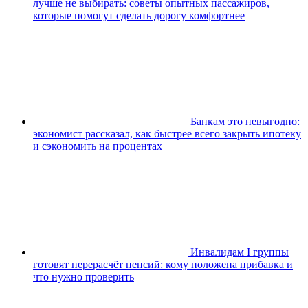
лучше не выбирать: советы опытных пассажиров,
которые помогут сделать дорогу комфортнее
Банкам это невыгодно:
экономист рассказал, как быстрее всего закрыть ипотеку
и сэкономить на процентах
Инвалидам I группы
готовят перерасчёт пенсий: кому положена прибавка и
что нужно проверить