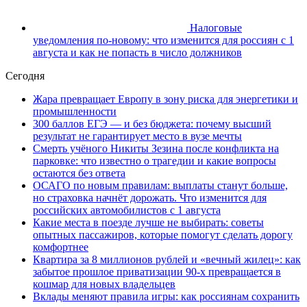
Налоговые
уведомления по-новому: что изменится для россиян с 1
августа и как не попасть в число должников
Сегодня
Жара превращает Европу в зону риска для энергетики и
промышленности
300 баллов ЕГЭ — и без бюджета: почему высший
результат не гарантирует место в вузе мечты
Смерть учёного Никиты Зезина после конфликта на
парковке: что известно о трагедии и какие вопросы
остаются без ответа
ОСАГО по новым правилам: выплаты станут больше,
но страховка начнёт дорожать. Что изменится для
российских автомобилистов с 1 августа
Какие места в поезде лучше не выбирать: советы
опытных пассажиров, которые помогут сделать дорогу
комфортнее
Квартира за 8 миллионов рублей и «вечный жилец»: как
забытое прошлое приватизации 90-х превращается в
кошмар для новых владельцев
Вклады меняют правила игры: как россиянам сохранить