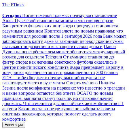
The FTimes
Сегодня:
После тяжёлой травмы: почему восстановление
Аллы Пугачёвой стало испытанием и что говорят врачи
Банкротство физических лиц: когда процедура становится
разумным решением
Криптовалюта по новым правилам: что
изменится для россиян после 1 сентября 2026 года
Банк может
заблокировать карту даже за законный перевод: какие суммы
вызывают подозрения и как защитить свои деньги
Павел
Дуров на перекрёстке: чем может обернуться международный
розыск для создателя Telegram
От кумиров стадионов до
фигур спора: как легенды советского футбола оказались в
центре политического конфликта
Жара превращает Европу в
зону риска для энергетики и промышленности
300 баллов
ЕГЭ — и без бюджета: почему высший результат не
гарантирует место в вузе мечты
Смерть учёного Никиты
Зезина после конфликта на парковке: что известно о трагедии
и какие вопросы остаются без ответа
ОСАГО по новым
правилам: выплаты станут больше, но страховка начнёт
дорожать. Что изменится для российских автомобилистов с 1
августа
Какие места в поезде лучше не выбирать: советы
опытных пассажиров, которые помогут сделать дорогу
комфортнее
Навигация