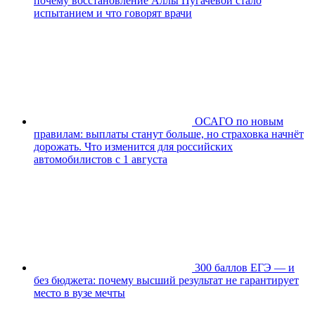
почему восстановление Аллы Пугачёвой стало
испытанием и что говорят врачи
ОСАГО по новым
правилам: выплаты станут больше, но страховка начнёт
дорожать. Что изменится для российских
автомобилистов с 1 августа
300 баллов ЕГЭ — и
без бюджета: почему высший результат не гарантирует
место в вузе мечты