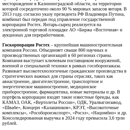
месторождение в Калининградской области, на территории
которой сосредоточено около 90 % мировых запасов янтаря. В
2013 году, согласно указу президента РФ Владимира Путина,
комбинат был передан под управление государственной
корпорации Ростех. Янтарь-сырец реализуется на
электронной торговой площадке АО «Биржа «Восточная» и
аукционах для переработчиков.
Госкорпорация Ростех
– крупнейшая машиностроительная
компания России. Объединяет свыше 800 научных и
производственных организаций в 60 регионах страны.
Компания выступает ключевым поставщиком вооружений,
военной и специальной техники в рамках гособоронзаказа.
Развивает высокотехнологичные гражданские производства в
стратегических важных для страны отраслях, таких как
авиастроение, двигателестроение, транспортное и
энергетическое машиностроение, медицинское
приборостроение, фармацевтика, новые материалы и др. В
портфель корпорации входят такие известные бренды, как
КАМАЗ, ОАК, «Вертолеты России», ОДК, Уралвагонзавод,
«Швабе», Концерн «Калашников», КРЭТ, «Высокоточные
комплексы», «Рособоронэкспорт», «Росэл», «Нацимбио» и др.
Консолидированная выручка в 2024 году превысила 3,6 трлн
рублей.