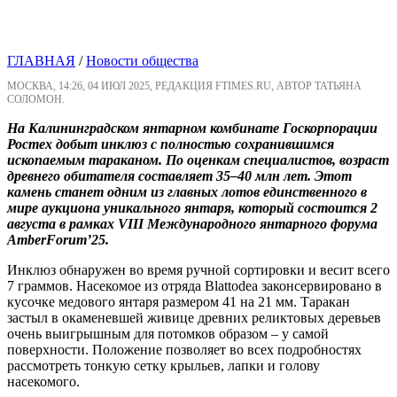
ГЛАВНАЯ
/
Новости общества
МОСКВА, 14:26, 04 ИЮЛ 2025, РЕДАКЦИЯ FTIMES.RU, АВТОР ТАТЬЯНА
СОЛОМОН.
На Калининградском янтарном комбинате Госкорпорации
Ростех добыт инклюз с полностью сохранившимся
ископаемым тараканом. По оценкам специалистов, возраст
древнего обитателя составляет 35–40 млн лет. Этот
камень станет одним из главных лотов единственного в
мире аукциона уникального янтаря, который состоится 2
августа в рамках VIII Международного янтарного форума
AmberForum’25.
Инклюз обнаружен во время ручной сортировки и весит всего
7 граммов. Насекомое из отряда Blattodea законсервировано в
кусочке медового янтаря размером 41 на 21 мм. Таракан
застыл в окаменевшей живице древних реликтовых деревьев
очень выигрышным для потомков образом – у самой
поверхности. Положение позволяет во всех подробностях
рассмотреть тонкую сетку крыльев, лапки и голову
насекомого.