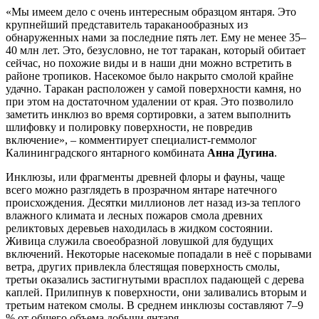
«Мы имеем дело с очень интересным образцом янтаря. Это
крупнейший представитель тараканообразных из
обнаруженных нами за последние пять лет. Ему не менее 35–
40 млн лет. Это, безусловно, не тот таракан, который обитает
сейчас, но похожие виды и в наши дни можно встретить в
районе тропиков. Насекомое было накрыто смолой крайне
удачно. Таракан расположен у самой поверхности камня, но
при этом на достаточном удалении от края. Это позволило
заметить инклюз во время сортировки, а затем выполнить
шлифовку и полировку поверхности, не повредив
включение», – комментирует специалист-геммолог
Калининградского янтарного комбината
Анна Дугина
.
Инклюзы, или фрагменты древней флоры и фауны, чаще
всего можно разглядеть в прозрачном янтаре натечного
происхождения. Десятки миллионов лет назад из-за теплого
влажного климата и лесных пожаров смола древних
реликтовых деревьев находилась в жидком состоянии.
Живица служила своеобразной ловушкой для будущих
включений. Некоторые насекомые попадали в неё с порывами
ветра, других привлекла блестящая поверхность смолы,
третьи оказались застигнутыми врасплох падающей с дерева
каплей. Прилипнув к поверхности, они заливались вторым и
третьим натеком смолы. В среднем инклюзы составляют 7–9
% от общего объема добычи янтаря.