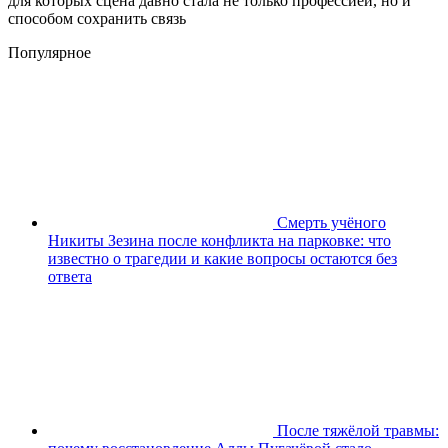
для которых сцена давно стала не только профессией, но и
способом сохранить связь
Популярное
Смерть учёного
Никиты Зезина после конфликта на парковке: что
известно о трагедии и какие вопросы остаются без
ответа
После тяжёлой травмы: