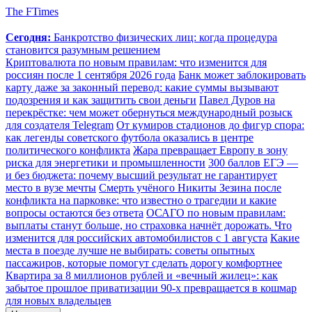
The FTimes
Сегодня:
Банкротство физических лиц: когда процедура
становится разумным решением
Криптовалюта по новым правилам: что изменится для
россиян после 1 сентября 2026 года
Банк может заблокировать
карту даже за законный перевод: какие суммы вызывают
подозрения и как защитить свои деньги
Павел Дуров на
перекрёстке: чем может обернуться международный розыск
для создателя Telegram
От кумиров стадионов до фигур спора:
как легенды советского футбола оказались в центре
политического конфликта
Жара превращает Европу в зону
риска для энергетики и промышленности
300 баллов ЕГЭ —
и без бюджета: почему высший результат не гарантирует
место в вузе мечты
Смерть учёного Никиты Зезина после
конфликта на парковке: что известно о трагедии и какие
вопросы остаются без ответа
ОСАГО по новым правилам:
выплаты станут больше, но страховка начнёт дорожать. Что
изменится для российских автомобилистов с 1 августа
Какие
места в поезде лучше не выбирать: советы опытных
пассажиров, которые помогут сделать дорогу комфортнее
Квартира за 8 миллионов рублей и «вечный жилец»: как
забытое прошлое приватизации 90-х превращается в кошмар
для новых владельцев