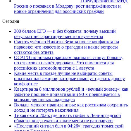
Предупреждение МИД
России о поездках в Молдову: рост напряжённости и
новые ограничения для российских граждан
Сегодня
300 баллов ЕГЭ — и без бюджета: почему высший
результат не гарантирует место в вузе мечты
Смерть учёного Никиты Зезина после конфликта на
парковке: что известно о трагедии и какие вопросы
остаются без ответа
ОСАГО по новым правилам: выплаты станут больше,
но страховка начнёт дорожать. Что изменится для
российских автомобилистов с 1 августа
Какие места в поезде лучше не выбирать: советы
опытных пассажиров, которые помогут сделать дорогу
комфортнее
Квартира за 8 миллионов рублей и «вечный жилец»: как
забытое прошлое приватизации 90-х превращается в
кошмар для новых владельцев
Вклады меняют правила игры: как россиянам сохранить
доход и не потерять накопления
Тихая охота-2026: где искать грибы в Ленинградской
области, когда ехать и какие места не разочаруют
«Последний сигнал был в 04:26»: трагедия тюменской