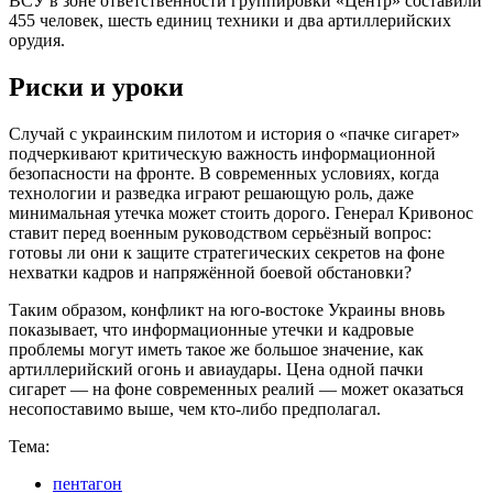
ВСУ в зоне ответственности группировки «Центр» составили
455 человек, шесть единиц техники и два артиллерийских
орудия.
Риски и уроки
Случай с украинским пилотом и история о «пачке сигарет»
подчеркивают критическую важность информационной
безопасности на фронте. В современных условиях, когда
технологии и разведка играют решающую роль, даже
минимальная утечка может стоить дорого. Генерал Кривонос
ставит перед военным руководством серьёзный вопрос:
готовы ли они к защите стратегических секретов на фоне
нехватки кадров и напряжённой боевой обстановки?
Таким образом, конфликт на юго-востоке Украины вновь
показывает, что информационные утечки и кадровые
проблемы могут иметь такое же большое значение, как
артиллерийский огонь и авиаудары. Цена одной пачки
сигарет — на фоне современных реалий — может оказаться
несопоставимо выше, чем кто-либо предполагал.
Тема:
пентагон