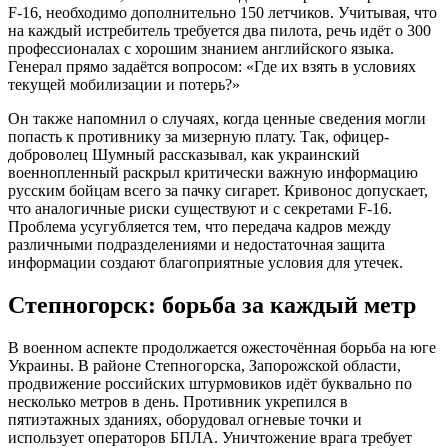
F-16, необходимо дополнительно 150 летчиков. Учитывая, что
на каждый истребитель требуется два пилота, речь идёт о 300
профессионалах с хорошим знанием английского языка.
Генерал прямо задаётся вопросом: «Где их взять в условиях
текущей мобилизации и потерь?»
Он также напомнил о случаях, когда ценные сведения могли
попасть к противнику за мизерную плату. Так, офицер-
доброволец Шумный рассказывал, как украинский
военнопленный раскрыл критически важную информацию
русским бойцам всего за пачку сигарет. Кривонос допускает,
что аналогичные риски существуют и с секретами F-16.
Проблема усугубляется тем, что передача кадров между
различными подразделениями и недостаточная защита
информации создают благоприятные условия для утечек.
Степногорск: борьба за каждый метр
В военном аспекте продолжается ожесточённая борьба на юге
Украины. В районе Степногорска, Запорожской области,
продвижение российских штурмовиков идёт буквально по
несколько метров в день. Противник укрепился в
пятиэтажных зданиях, оборудовал огневые точки и
использует операторов БПЛА. Уничтожение врага требует