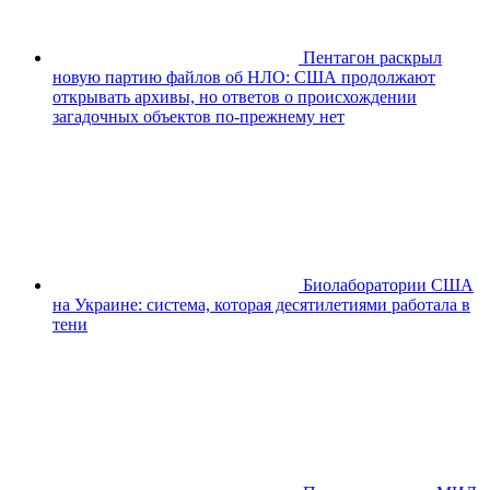
Пентагон раскрыл
новую партию файлов об НЛО: США продолжают
открывать архивы, но ответов о происхождении
загадочных объектов по-прежнему нет
Биолаборатории США
на Украине: система, которая десятилетиями работала в
тени