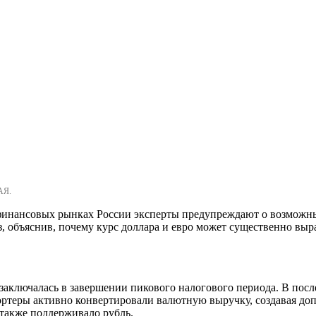
АЯ.
 финансовых рынках России эксперты предупреждают о возможн
 объяснив, почему курс доллара и евро может существенно выра
заключалась в завершении пикового налогового периода. В пос
ортеры активно конвертировали валютную выручку, создавая до
 также поддерживало рубль.