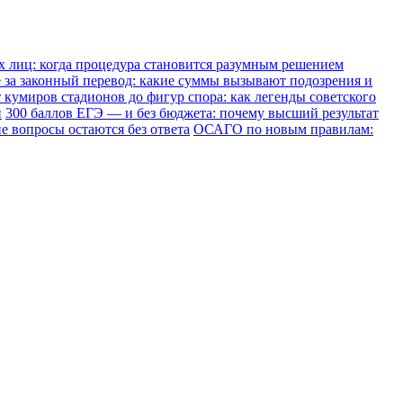
х лиц: когда процедура становится разумным решением
е за законный перевод: какие суммы вызывают подозрения и
 кумиров стадионов до фигур спора: как легенды советского
и
300 баллов ЕГЭ — и без бюджета: почему высший результат
е вопросы остаются без ответа
ОСАГО по новым правилам: