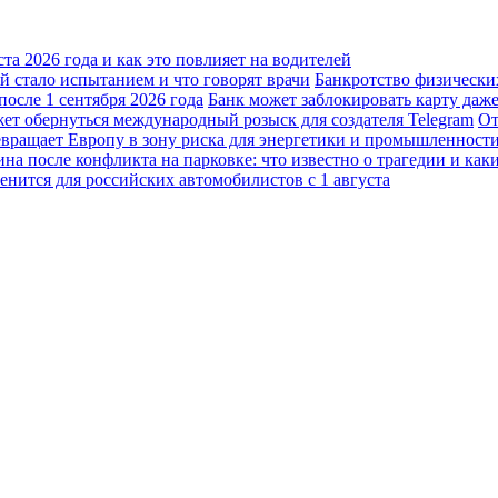
а 2026 года и как это повлияет на водителей
 стало испытанием и что говорят врачи
Банкротство физически
осле 1 сентября 2026 года
Банк может заблокировать карту даж
жет обернуться международный розыск для создателя Telegram
От
вращает Европу в зону риска для энергетики и промышленност
а после конфликта на парковке: что известно о трагедии и каки
енится для российских автомобилистов с 1 августа