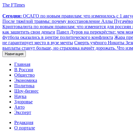
The FTimes
Сегодня:
ОСАГО по новым правилам: что изменилось с 1 август
После тяжёлой травмы: почему восстановление Аллы Пугачёвой
Криптовалюта по новым правилам: что изменится для россиян п
как защитить свои деньги
Павел Дуров на перекрёстке: чем мо
футбола оказались в центре политического конфликта
Жара пре
не гарантирует место в вузе мечты
Смерть учёного Никиты Зезин
выплаты станут больше, но страховка начнёт дорожать. Что изм
Навигация
Главная
В России
Общество
Экономика
Политика
Шоу-бизнес
Наука
Здоровье
Авто
Эксперт
Редакция
О портале