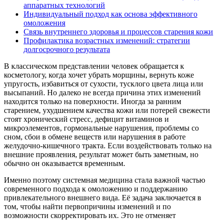
аппаратных технологий
Индивидуальный подход как основа эффективного
омоложения
Связь внутреннего здоровья и процессов старения кожи
Профилактика возрастных изменений: стратегии
долгосрочного результата
В классическом представлении человек обращается к
косметологу, когда хочет убрать морщины, вернуть коже
упругость, избавиться от сухости, тусклого цвета лица или
высыпаний. Но далеко не всегда причина этих изменений
находится только на поверхности. Иногда за ранним
старением, ухудшением качества кожи или потерей свежести
стоят хронический стресс, дефицит витаминов и
микроэлементов, гормональные нарушения, проблемы со
сном, сбои в обмене веществ или нарушения в работе
желудочно-кишечного тракта. Если воздействовать только на
внешние проявления, результат может быть заметным, но
обычно он оказывается временным.
Именно поэтому системная медицина стала важной частью
современного подхода к омоложению и поддержанию
привлекательного внешнего вида. Её задача заключается в
том, чтобы найти первопричины изменений и по
возможности скорректировать их. Это не отменяет