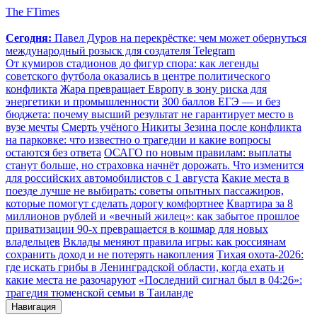
The FTimes
Сегодня:
Павел Дуров на перекрёстке: чем может обернуться
международный розыск для создателя Telegram
От кумиров стадионов до фигур спора: как легенды
советского футбола оказались в центре политического
конфликта
Жара превращает Европу в зону риска для
энергетики и промышленности
300 баллов ЕГЭ — и без
бюджета: почему высший результат не гарантирует место в
вузе мечты
Смерть учёного Никиты Зезина после конфликта
на парковке: что известно о трагедии и какие вопросы
остаются без ответа
ОСАГО по новым правилам: выплаты
станут больше, но страховка начнёт дорожать. Что изменится
для российских автомобилистов с 1 августа
Какие места в
поезде лучше не выбирать: советы опытных пассажиров,
которые помогут сделать дорогу комфортнее
Квартира за 8
миллионов рублей и «вечный жилец»: как забытое прошлое
приватизации 90-х превращается в кошмар для новых
владельцев
Вклады меняют правила игры: как россиянам
сохранить доход и не потерять накопления
Тихая охота-2026:
где искать грибы в Ленинградской области, когда ехать и
какие места не разочаруют
«Последний сигнал был в 04:26»:
трагедия тюменской семьи в Таиланде
Навигация