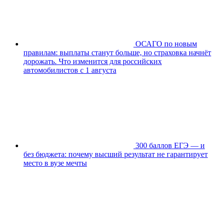
ОСАГО по новым
правилам: выплаты станут больше, но страховка начнёт
дорожать. Что изменится для российских
автомобилистов с 1 августа
300 баллов ЕГЭ — и
без бюджета: почему высший результат не гарантирует
место в вузе мечты