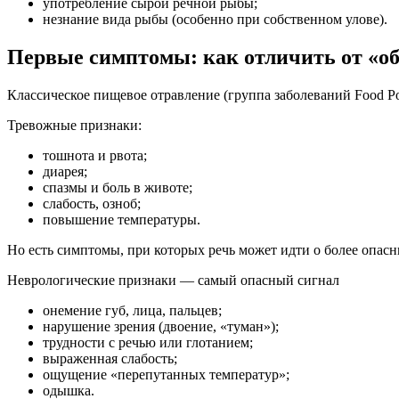
употребление сырой речной рыбы;
незнание вида рыбы (особенно при собственном улове).
Первые симптомы: как отличить от «о
Классическое пищевое отравление (группа заболеваний Food Po
Тревожные признаки:
тошнота и рвота;
диарея;
спазмы и боль в животе;
слабость, озноб;
повышение температуры.
Но есть симптомы, при которых речь может идти о более опасн
Неврологические признаки — самый опасный сигнал
онемение губ, лица, пальцев;
нарушение зрения (двоение, «туман»);
трудности с речью или глотанием;
выраженная слабость;
ощущение «перепутанных температур»;
одышка.