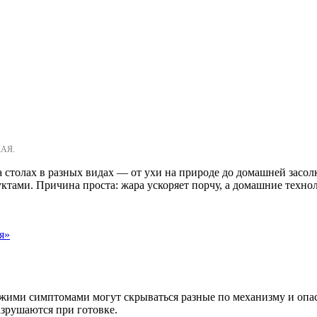
КАЯ.
а столах в разных видах — от ухи на природе до домашней засол
ктами. Причина проста: жара ускоряет порчу, а домашние техн
я»
хожими симптомами могут скрываться разные по механизму и опа
азрушаются при готовке.