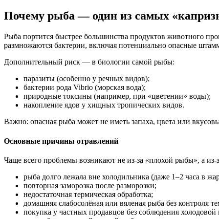
Почему рыба — один из самых «каприз
Рыба портится быстрее большинства продуктов животного про
размножаются бактерии, включая потенциально опасные штам
Дополнительный риск — в биологии самой рыбы:
паразиты (особенно у речных видов);
бактерии рода Vibrio (морская вода);
природные токсины (например, при «цветении» воды);
накопление ядов у хищных тропических видов.
Важно: опасная рыба может не иметь запаха, цвета или вкусо
Основные причины отравлений
Чаще всего проблемы возникают не из-за «плохой рыбы», а из-
рыба долго лежала вне холодильника (даже 1–2 часа в жа
повторная заморозка после разморозки;
недостаточная термическая обработка;
домашняя слабосолёная или вяленая рыба без контроля т
покупка у частных продавцов без соблюдения холодовой 