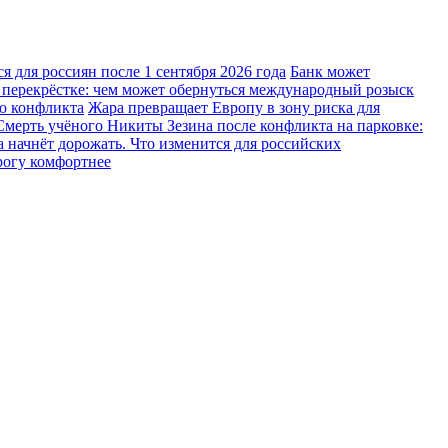
 для россиян после 1 сентября 2026 года
Банк может
 перекрёстке: чем может обернуться международный розыск
го конфликта
Жара превращает Европу в зону риска для
Смерть учёного Никиты Зезина после конфликта на парковке:
 начнёт дорожать. Что изменится для российских
рогу комфортнее