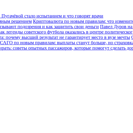
Пугачёвой стало испытанием и что говорят врачи
зумным решением
Криптовалюта по новым правилам: что изменится
ызывают подозрения и как защитить свои деньги
Павел Дуров на
ак легенды советского футбола оказались в центре политическо
а: почему высший результат не гарантирует место в вузе мечты
САГО по новым правилам: выплаты станут больше, но страховка
ирать: советы опытных пассажиров, которые помогут сделать до