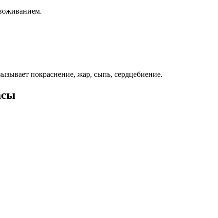
звоживанием.
вызывает покраснение, жар, сыпь, сердцебиение.
асы