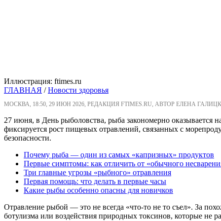
Иллюстрация: ftimes.ru
ГЛАВНАЯ
/
Новости здоровья
МОСКВА, 18:50, 29 ИЮН 2026, РЕДАКЦИЯ FTIMES.RU, АВТОР ЕЛЕНА ГАЛИЦ
27 июня, в День рыболовства, рыба закономерно оказывается н
фиксируется рост пищевых отравлений, связанных с морепроду
безопасности.
Почему рыба — один из самых «капризных» продуктов
Первые симптомы: как отличить от «обычного несварени
Три главные угрозы «рыбного» отравления
Первая помощь: что делать в первые часы
Какие рыбы особенно опасны для новичков
Отравление рыбой — это не всегда «что-то не то съел». За по
ботулизма или воздействия природных токсинов, которые не р