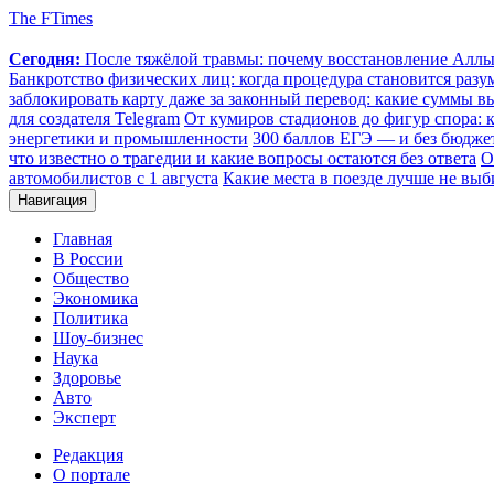
The FTimes
Сегодня:
После тяжёлой травмы: почему восстановление Аллы 
Банкротство физических лиц: когда процедура становится ра
заблокировать карту даже за законный перевод: какие суммы в
для создателя Telegram
От кумиров стадионов до фигур спора: к
энергетики и промышленности
300 баллов ЕГЭ — и без бюджет
что известно о трагедии и какие вопросы остаются без ответа
О
автомобилистов с 1 августа
Какие места в поезде лучше не выб
Навигация
Главная
В России
Общество
Экономика
Политика
Шоу-бизнес
Наука
Здоровье
Авто
Эксперт
Редакция
О портале