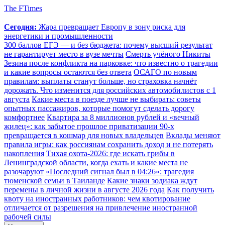
The FTimes
Сегодня:
Жара превращает Европу в зону риска для
энергетики и промышленности
300 баллов ЕГЭ — и без бюджета: почему высший результат
не гарантирует место в вузе мечты
Смерть учёного Никиты
Зезина после конфликта на парковке: что известно о трагедии
и какие вопросы остаются без ответа
ОСАГО по новым
правилам: выплаты станут больше, но страховка начнёт
дорожать. Что изменится для российских автомобилистов с 1
августа
Какие места в поезде лучше не выбирать: советы
опытных пассажиров, которые помогут сделать дорогу
комфортнее
Квартира за 8 миллионов рублей и «вечный
жилец»: как забытое прошлое приватизации 90-х
превращается в кошмар для новых владельцев
Вклады меняют
правила игры: как россиянам сохранить доход и не потерять
накопления
Тихая охота-2026: где искать грибы в
Ленинградской области, когда ехать и какие места не
разочаруют
«Последний сигнал был в 04:26»: трагедия
тюменской семьи в Таиланде
Какие знаки зодиака ждут
перемены в личной жизни в августе 2026 года
Как получить
квоту на иностранных работников: чем квотирование
отличается от разрешения на привлечение иностранной
рабочей силы