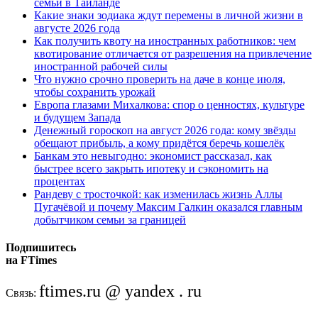
семьи в Таиланде
Какие знаки зодиака ждут перемены в личной жизни в
августе 2026 года
Как получить квоту на иностранных работников: чем
квотирование отличается от разрешения на привлечение
иностранной рабочей силы
Что нужно срочно проверить на даче в конце июля,
чтобы сохранить урожай
Европа глазами Михалкова: спор о ценностях, культуре
и будущем Запада
Денежный гороскоп на август 2026 года: кому звёзды
обещают прибыль, а кому придётся беречь кошелёк
Банкам это невыгодно: экономист рассказал, как
быстрее всего закрыть ипотеку и сэкономить на
процентах
Рандеву с тросточкой: как изменилась жизнь Аллы
Пугачёвой и почему Максим Галкин оказался главным
добытчиком семьи за границей
Подпишитесь
на FTimes
ftimes.ru @ yandex . ru
Связь: