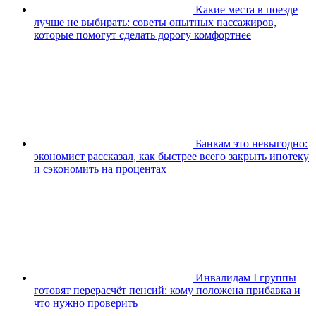
Какие места в поезде
лучше не выбирать: советы опытных пассажиров,
которые помогут сделать дорогу комфортнее
Банкам это невыгодно:
экономист рассказал, как быстрее всего закрыть ипотеку
и сэкономить на процентах
Инвалидам I группы
готовят перерасчёт пенсий: кому положена прибавка и
что нужно проверить