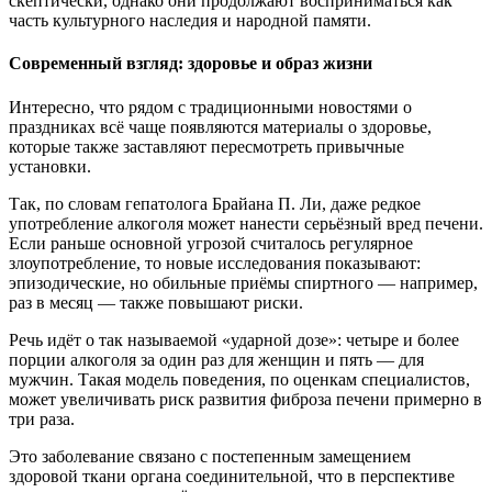
скептически, однако они продолжают восприниматься как
часть культурного наследия и народной памяти.
Современный взгляд: здоровье и образ жизни
Интересно, что рядом с традиционными новостями о
праздниках всё чаще появляются материалы о здоровье,
которые также заставляют пересмотреть привычные
установки.
Так, по словам гепатолога Брайана П. Ли, даже редкое
употребление алкоголя может нанести серьёзный вред печени.
Если раньше основной угрозой считалось регулярное
злоупотребление, то новые исследования показывают:
эпизодические, но обильные приёмы спиртного — например,
раз в месяц — также повышают риски.
Речь идёт о так называемой «ударной дозе»: четыре и более
порции алкоголя за один раз для женщин и пять — для
мужчин. Такая модель поведения, по оценкам специалистов,
может увеличивать риск развития фиброза печени примерно в
три раза.
Это заболевание связано с постепенным замещением
здоровой ткани органа соединительной, что в перспективе