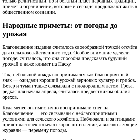
только религиозный, но и богатый пласт народных традиций,
примет и ограничений, которые и сегодня продолжают жить в
общественном сознании.
Народные приметы: от погоды до
урожая
Благовещение издавна считалось своеобразной точкой отсчёта
для сельскохозяйственного года. Особое внимание уделяли
погоде: считалось, что она способна предсказать будущий
урожай и даже климат на Пасху.
Так, небольшой дождь воспринимался как благоприятный
знак — ожидали хороший урожай зерновых культур и грибов.
Ветер и туман также связывали с плодородным летом. Гроза,
редкая для начала апреля, считалась предвестником обилия
орехов.
Куда менее оптимистично воспринимали снег на
Благовещение — его связывали с неблагоприятными
условиями для сельского хозяйства. Наблюдали и за птицами:
прилёт ласточек означал скорое потепление, а высоко летящие
журавли — перемену погоды.