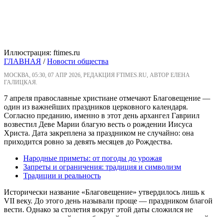
Иллюстрация: ftimes.ru
ГЛАВНАЯ
/
Новости общества
МОСКВА, 05:30, 07 АПР 2026, РЕДАКЦИЯ FTIMES.RU, АВТОР ЕЛЕНА
ГАЛИЦКАЯ.
7 апреля православные христиане отмечают Благовещение —
один из важнейших праздников церковного календаря.
Согласно преданию, именно в этот день архангел Гавриил
возвестил Деве Марии благую весть о рождении Иисуса
Христа. Дата закреплена за праздником не случайно: она
приходится ровно за девять месяцев до Рождества.
Народные приметы: от погоды до урожая
Запреты и ограничения: традиция и символизм
Традиции и реальность
Исторически название «Благовещение» утвердилось лишь к
VII веку. До этого день называли проще — праздником благой
вести. Однако за столетия вокруг этой даты сложился не