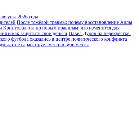
августа 2026 года
дителей
После тяжёлой травмы: почему восстановление Аллы
м
Криптовалюта по новым правилам: что изменится для
ния и как защитить свои деньги
Павел Дуров на перекрёстке:
ского футбола оказались в центре политического конфликта
льтат не гарантирует место в вузе мечты