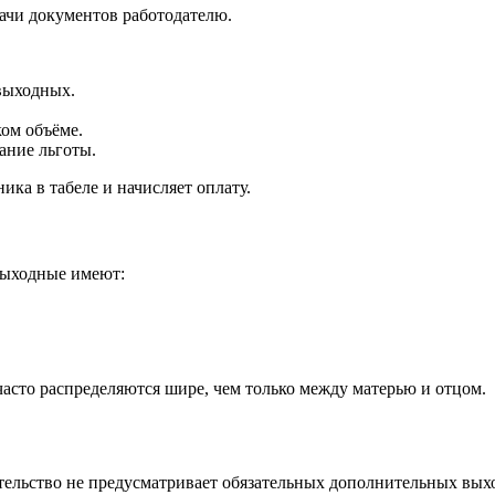
ачи документов работодателю.
выходных.
ком объёме.
ание льготы.
ика в табеле и начисляет оплату.
выходные имеют:
часто распределяются шире, чем только между матерью и отцом.
ательство не предусматривает обязательных дополнительных вых