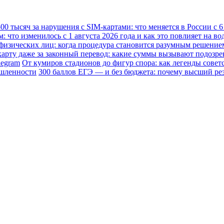
0 тысяч за нарушения с SIM-картами: что меняется в России с 6 
что изменилось с 1 августа 2026 года и как это повлияет на во
физических лиц: когда процедура становится разумным решение
карту даже за законный перевод: какие суммы вызывают подозре
legram
От кумиров стадионов до фигур спора: как легенды совет
ышленности
300 баллов ЕГЭ — и без бюджета: почему высший резу