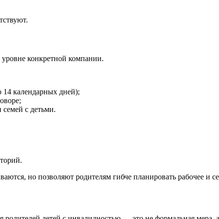
тствуют.
 уровне конкретной компании.
о 14 календарных дней);
оворе;
семей с детьми.
торий.
ваются, но позволяют родителям гибче планировать рабочее и с
 родителей детей с инвалидностью — это не формальная мера, 