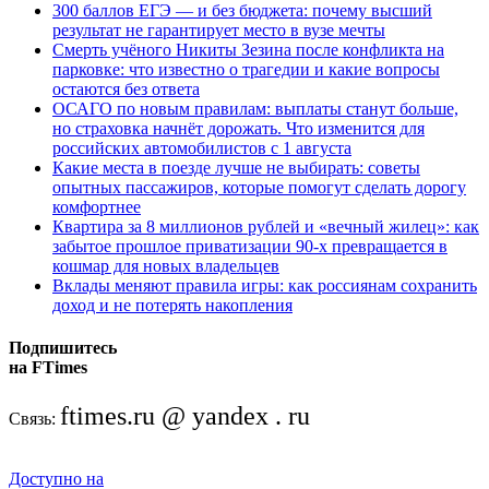
300 баллов ЕГЭ — и без бюджета: почему высший
результат не гарантирует место в вузе мечты
Смерть учёного Никиты Зезина после конфликта на
парковке: что известно о трагедии и какие вопросы
остаются без ответа
ОСАГО по новым правилам: выплаты станут больше,
но страховка начнёт дорожать. Что изменится для
российских автомобилистов с 1 августа
Какие места в поезде лучше не выбирать: советы
опытных пассажиров, которые помогут сделать дорогу
комфортнее
Квартира за 8 миллионов рублей и «вечный жилец»: как
забытое прошлое приватизации 90-х превращается в
кошмар для новых владельцев
Вклады меняют правила игры: как россиянам сохранить
доход и не потерять накопления
Подпишитесь
на FTimes
ftimes.ru @ yandex . ru
Связь:
Доступно на