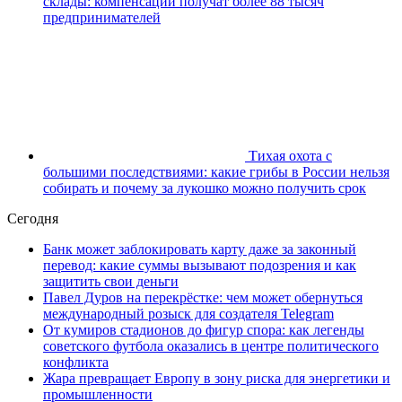
склады: компенсации получат более 88 тысяч
предпринимателей
Тихая охота с
большими последствиями: какие грибы в России нельзя
собирать и почему за лукошко можно получить срок
Сегодня
Банк может заблокировать карту даже за законный
перевод: какие суммы вызывают подозрения и как
защитить свои деньги
Павел Дуров на перекрёстке: чем может обернуться
международный розыск для создателя Telegram
От кумиров стадионов до фигур спора: как легенды
советского футбола оказались в центре политического
конфликта
Жара превращает Европу в зону риска для энергетики и
промышленности