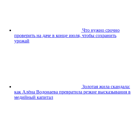
Что нужно срочно
проверить на даче в конце июля, чтобы сохранить
урожай
Золотая жила скандала:
как Алёна Водонаева превратила резкие высказывания в
медийный капитал