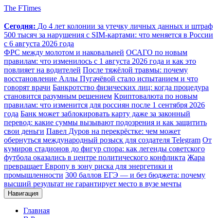
The FTimes
Сегодня:
До 4 лет колонии за утечку личных данных и штраф
500 тысяч за нарушения с SIM-картами: что меняется в России
с 6 августа 2026 года
ФРС между молотом и наковальней
ОСАГО по новым
правилам: что изменилось с 1 августа 2026 года и как это
повлияет на водителей
После тяжёлой травмы: почему
восстановление Аллы Пугачёвой стало испытанием и что
говорят врачи
Банкротство физических лиц: когда процедура
становится разумным решением
Криптовалюта по новым
правилам: что изменится для россиян после 1 сентября 2026
года
Банк может заблокировать карту даже за законный
перевод: какие суммы вызывают подозрения и как защитить
свои деньги
Павел Дуров на перекрёстке: чем может
обернуться международный розыск для создателя Telegram
От
кумиров стадионов до фигур спора: как легенды советского
футбола оказались в центре политического конфликта
Жара
превращает Европу в зону риска для энергетики и
промышленности
300 баллов ЕГЭ — и без бюджета: почему
высший результат не гарантирует место в вузе мечты
Навигация
Главная