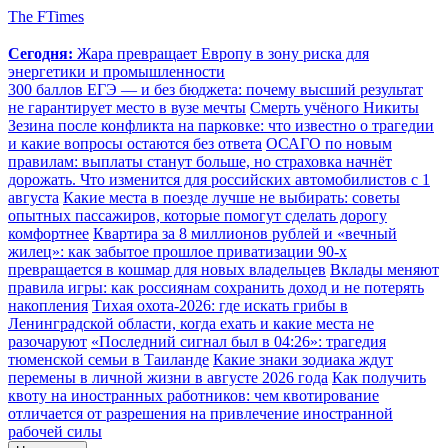
The FTimes
Сегодня:
Жара превращает Европу в зону риска для
энергетики и промышленности
300 баллов ЕГЭ — и без бюджета: почему высший результат
не гарантирует место в вузе мечты
Смерть учёного Никиты
Зезина после конфликта на парковке: что известно о трагедии
и какие вопросы остаются без ответа
ОСАГО по новым
правилам: выплаты станут больше, но страховка начнёт
дорожать. Что изменится для российских автомобилистов с 1
августа
Какие места в поезде лучше не выбирать: советы
опытных пассажиров, которые помогут сделать дорогу
комфортнее
Квартира за 8 миллионов рублей и «вечный
жилец»: как забытое прошлое приватизации 90-х
превращается в кошмар для новых владельцев
Вклады меняют
правила игры: как россиянам сохранить доход и не потерять
накопления
Тихая охота-2026: где искать грибы в
Ленинградской области, когда ехать и какие места не
разочаруют
«Последний сигнал был в 04:26»: трагедия
тюменской семьи в Таиланде
Какие знаки зодиака ждут
перемены в личной жизни в августе 2026 года
Как получить
квоту на иностранных работников: чем квотирование
отличается от разрешения на привлечение иностранной
рабочей силы