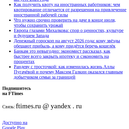
Как получить квоту на иностранных работников: чем
квотирование отличается от разрешения на привлечение
иностранной рабочей силы
Что нужно срочно проверить на даче в конце июля,
чтобы сохранить урожай
Европа глазами Михалкова: спор о ценностях, культуре
и будущем Запада
Денежный гороскоп на август 2026 года: кому звёзды
обещают прибыль, а кому придётся беречь кошелёк
Банкам это невыгодно: экономист рассказал, как
быстрее всего закрыть ипотеку и сэкономить на
процентах
Рандеву с тросточкой: как изменилась жизнь Аллы
Пугачёвой и почему Максим Галкин оказался главным
добытчиком семьи за границей
Подпишитесь
на FTimes
ftimes.ru @ yandex . ru
Связь:
Доступно на
Google Play