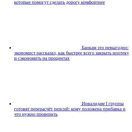
которые помогут сделать дорогу комфортнее
Банкам это невыгодно:
экономист рассказал, как быстрее всего закрыть ипотеку
и сэкономить на процентах
Инвалидам I группы
готовят перерасчёт пенсий: кому положена прибавка и
что нужно проверить