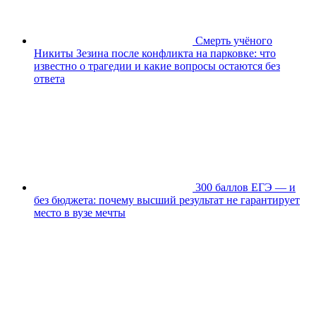
Смерть учёного
Никиты Зезина после конфликта на парковке: что
известно о трагедии и какие вопросы остаются без
ответа
300 баллов ЕГЭ — и
без бюджета: почему высший результат не гарантирует
место в вузе мечты