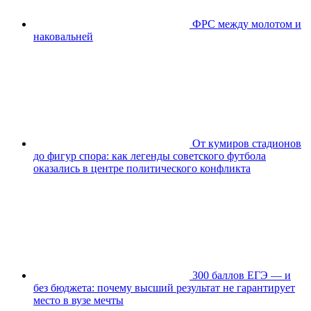
ФРС между молотом и
наковальней
От кумиров стадионов
до фигур спора: как легенды советского футбола
оказались в центре политического конфликта
300 баллов ЕГЭ — и
без бюджета: почему высший результат не гарантирует
место в вузе мечты