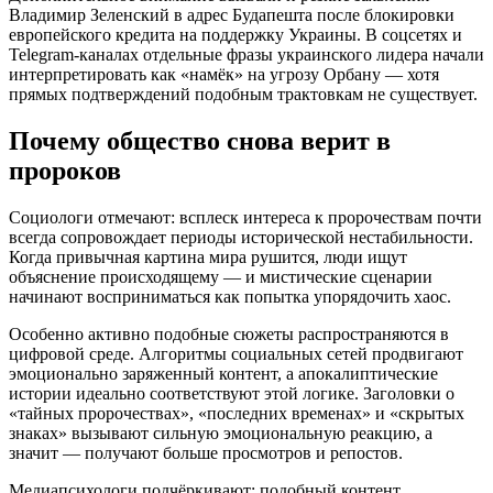
Владимир Зеленский в адрес Будапешта после блокировки
европейского кредита на поддержку Украины. В соцсетях и
Telegram-каналах отдельные фразы украинского лидера начали
интерпретировать как «намёк» на угрозу Орбану — хотя
прямых подтверждений подобным трактовкам не существует.
Почему общество снова верит в
пророков
Социологи отмечают: всплеск интереса к пророчествам почти
всегда сопровождает периоды исторической нестабильности.
Когда привычная картина мира рушится, люди ищут
объяснение происходящему — и мистические сценарии
начинают восприниматься как попытка упорядочить хаос.
Особенно активно подобные сюжеты распространяются в
цифровой среде. Алгоритмы социальных сетей продвигают
эмоционально заряженный контент, а апокалиптические
истории идеально соответствуют этой логике. Заголовки о
«тайных пророчествах», «последних временах» и «скрытых
знаках» вызывают сильную эмоциональную реакцию, а
значит — получают больше просмотров и репостов.
Медиапсихологи подчёркивают: подобный контент