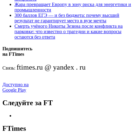
Жара превращает Европу в зону риска для энергетики и
промышленности
300 баллов ЕГЭ — и без бюджета: почему высший
результат не гарантирует место в вузе мечты
Смерть учёного Никиты Зезина после конфликта на
парковке: что известно о трагедии и какие вопросы
остаются без ответа
Подпишитесь
на FTimes
ftimes.ru @ yandex . ru
Связь:
Доступно на
Google Play
Следуйте за FT
FTimes