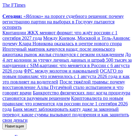
The FTimes
Сегодня:
«Яблоко» на пороге судебного решения: почему
регистрацию партии на выборах в Госдуму пытаются
оспорить
Квитанции ЖКХ меняют формат: что ждёт россиян с 1
сентября 2027 года
Между Киевом, Москвой и Тель-Авивом:
почему Клара Новикова оказалась в центре нового спора
Ипотечный маятник качнулся назад: после июньского
ажиотажа рынок жилья столкнулся с резким охлаждением
До
4 лет колонии за утечку личных данных и штраф 500 тысяч за
нарушения с SIM-картами: что меняется в России с 6 августа
2026 года
ФРС между молотом и наковальней
ОСАГО по
новым правилам: что изменилось с 1 августа 2026 года и как
это повлияет на водителей
После тяжёлой травмы: почему
восстановление Аллы Пугачёвой стало испытанием и что
говорят врачи
Банкротство физических лиц: когда процедура
становится разумным решением
Криптовалюта по новым
правилам: что изменится для россиян после 1 сентября 2026
года
Банк может заблокировать карту даже за законный
перевод: какие суммы вызывают подозрения и как защитить
свои деньги
Навигация