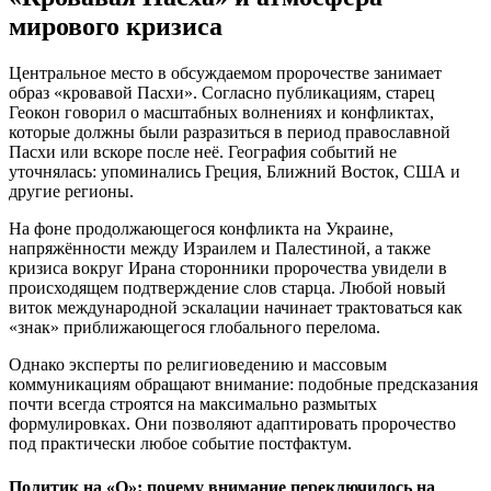
мирового кризиса
Центральное место в обсуждаемом пророчестве занимает
образ «кровавой Пасхи». Согласно публикациям, старец
Геокон говорил о масштабных волнениях и конфликтах,
которые должны были разразиться в период православной
Пасхи или вскоре после неё. География событий не
уточнялась: упоминались Греция, Ближний Восток, США и
другие регионы.
На фоне продолжающегося конфликта на Украине,
напряжённости между Израилем и Палестиной, а также
кризиса вокруг Ирана сторонники пророчества увидели в
происходящем подтверждение слов старца. Любой новый
виток международной эскалации начинает трактоваться как
«знак» приближающегося глобального перелома.
Однако эксперты по религиоведению и массовым
коммуникациям обращают внимание: подобные предсказания
почти всегда строятся на максимально размытых
формулировках. Они позволяют адаптировать пророчество
под практически любое событие постфактум.
Политик на «О»: почему внимание переключилось на