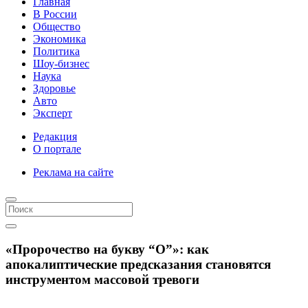
Главная
В России
Общество
Экономика
Политика
Шоу-бизнес
Наука
Здоровье
Авто
Эксперт
Редакция
О портале
Реклама на сайте
«Пророчество на букву “О”»: как
апокалиптические предсказания становятся
инструментом массовой тревоги