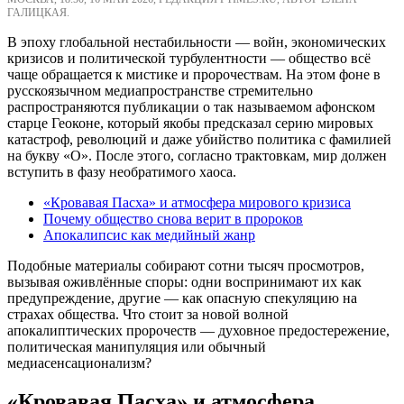
ГАЛИЦКАЯ.
В эпоху глобальной нестабильности — войн, экономических
кризисов и политической турбулентности — общество всё
чаще обращается к мистике и пророчествам. На этом фоне в
русскоязычном медиапространстве стремительно
распространяются публикации о так называемом афонском
старце Геоконе, который якобы предсказал серию мировых
катастроф, революций и даже убийство политика с фамилией
на букву «О». После этого, согласно трактовкам, мир должен
вступить в фазу необратимого хаоса.
«Кровавая Пасха» и атмосфера мирового кризиса
Почему общество снова верит в пророков
Апокалипсис как медийный жанр
Подобные материалы собирают сотни тысяч просмотров,
вызывая оживлённые споры: одни воспринимают их как
предупреждение, другие — как опасную спекуляцию на
страхах общества. Что стоит за новой волной
апокалиптических пророчеств — духовное предостережение,
политическая манипуляция или обычный
медиасенсационализм?
«Кровавая Пасха» и атмосфера