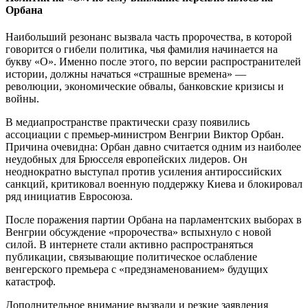
Орбана
Наибольший резонанс вызвала часть пророчества, в которой
говорится о гибели политика, чья фамилия начинается на
букву «О». Именно после этого, по версии распространителей
истории, должны начаться «страшные времена» —
революции, экономические обвалы, банковские кризисы и
войны.
В медиапространстве практически сразу появились
ассоциации с премьер-министром Венгрии Виктор Орбан.
Причина очевидна: Орбан давно считается одним из наиболее
неудобных для Брюсселя европейских лидеров. Он
неоднократно выступал против усиления антироссийских
санкций, критиковал военную поддержку Киева и блокировал
ряд инициатив Евросоюза.
После поражения партии Орбана на парламентских выборах в
Венгрии обсуждение «пророчества» вспыхнуло с новой
силой. В интернете стали активно распространяться
публикации, связывающие политическое ослабление
венгерского премьера с «предзнаменованием» будущих
катастроф.
Дополнительное внимание вызвали и резкие заявления