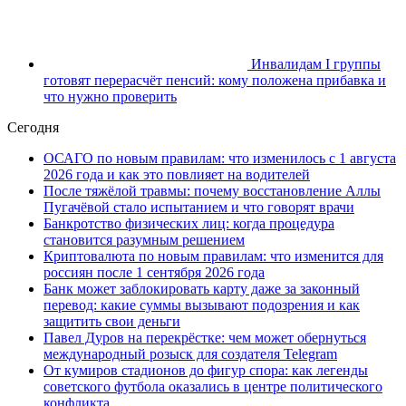
Инвалидам I группы
готовят перерасчёт пенсий: кому положена прибавка и
что нужно проверить
Сегодня
ОСАГО по новым правилам: что изменилось с 1 августа
2026 года и как это повлияет на водителей
После тяжёлой травмы: почему восстановление Аллы
Пугачёвой стало испытанием и что говорят врачи
Банкротство физических лиц: когда процедура
становится разумным решением
Криптовалюта по новым правилам: что изменится для
россиян после 1 сентября 2026 года
Банк может заблокировать карту даже за законный
перевод: какие суммы вызывают подозрения и как
защитить свои деньги
Павел Дуров на перекрёстке: чем может обернуться
международный розыск для создателя Telegram
От кумиров стадионов до фигур спора: как легенды
советского футбола оказались в центре политического
конфликта