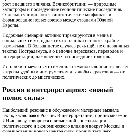
рост внешнего влияния. Великобритании — природные
катастрофы и последующие геополитические последствия.
Отдельно упоминаются гипотетические конфликты и
формирование новых союзов между странами Южной
Европы.
Подобные сценарии активно тиражируются в медиа и
социальных сетях, однако их источники остаются крайне
размытыми. В большинстве случаев речь идёт не о первичных
текстах Нострадамуса, а о цепочке пересказов, переводов и
интерпретаций, накопленных за последние столетия.
Историки отмечают, что именно эта «многослойность» делает
катрены удобным инструментом для любых трактовок — от
политических до мистических.
Россия в интерпретациях: «новый
полюс силы»
Наибольший резонанс в обсуждаемом материале вызвала
часть, касающаяся России. В интерпретации, приписываемой
ИИ-анализу, говорится о возможной консолидации
политического и экономического влияния вокруг Москвы и
формировании нового центра силы к концу текущего