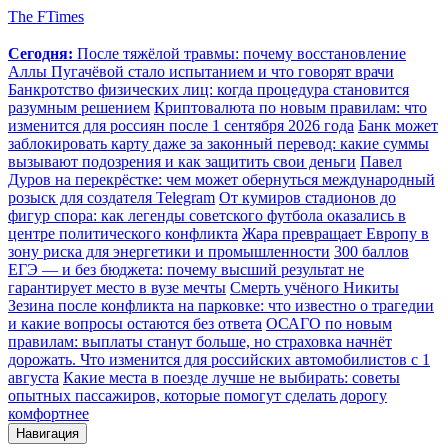
The FTimes
Сегодня:
После тяжёлой травмы: почему восстановление
Аллы Пугачёвой стало испытанием и что говорят врачи
Банкротство физических лиц: когда процедура становится
разумным решением
Криптовалюта по новым правилам: что
изменится для россиян после 1 сентября 2026 года
Банк может
заблокировать карту даже за законный перевод: какие суммы
вызывают подозрения и как защитить свои деньги
Павел
Дуров на перекрёстке: чем может обернуться международный
розыск для создателя Telegram
От кумиров стадионов до
фигур спора: как легенды советского футбола оказались в
центре политического конфликта
Жара превращает Европу в
зону риска для энергетики и промышленности
300 баллов
ЕГЭ — и без бюджета: почему высший результат не
гарантирует место в вузе мечты
Смерть учёного Никиты
Зезина после конфликта на парковке: что известно о трагедии
и какие вопросы остаются без ответа
ОСАГО по новым
правилам: выплаты станут больше, но страховка начнёт
дорожать. Что изменится для российских автомобилистов с 1
августа
Какие места в поезде лучше не выбирать: советы
опытных пассажиров, которые помогут сделать дорогу
комфортнее
Навигация