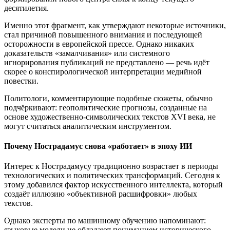
десятилетия.
Именно этот фрагмент, как утверждают некоторые источники,
стал причиной повышенного внимания и последующей
осторожности в европейской прессе. Однако никаких
доказательств «замалчивания» или системного
игнорирования публикаций не представлено — речь идёт
скорее о конспирологической интерпретации медийной
повестки.
Политологи, комментирующие подобные сюжеты, обычно
подчёркивают: геополитические прогнозы, созданные на
основе художественно-символических текстов XVI века, не
могут считаться аналитическим инструментом.
Почему Нострадамус снова «работает» в эпоху ИИ
Интерес к Нострадамусу традиционно возрастает в периоды
технологических и политических трансформаций. Сегодня к
этому добавился фактор искусственного интеллекта, который
создаёт иллюзию «объективной расшифровки» любых
текстов.
Однако эксперты по машинному обучению напоминают:
языковые модели не обладают пониманием исторического