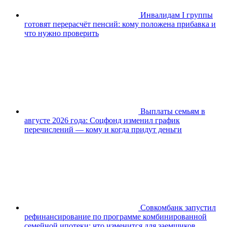
Инвалидам I группы
готовят перерасчёт пенсий: кому положена прибавка и
что нужно проверить
Выплаты семьям в
августе 2026 года: Соцфонд изменил график
перечислений — кому и когда придут деньги
Совкомбанк запустил
рефинансирование по программе комбинированной
семейной ипотеки: что изменится для заемщиков