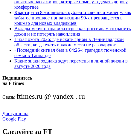
опытных пассажиров, которые помогут сделать дорогу
комфортнее
Квартира за 8 миллионов рублей и «вечный жилец»: как
забытое прошлое приватизации 90-х превращается в
кошмар для новых владельцев
Вклады меняют правила игры: как россиянам сохранить
доход и не потерять накопления
Тихая охота-2026: где искать грибы в Ленинградской
области, когда ехать и какие места не разочаруют
«Последний сигнал был в 04:26»: трагедия тюменской
семьи в Таиланде
Какие знаки зодиака ждут перемены в личной жизни в
августе 2026 года
Подпишитесь
на FTimes
ftimes.ru @ yandex . ru
Связь:
Доступно на
Google Play
Следуйте за FT