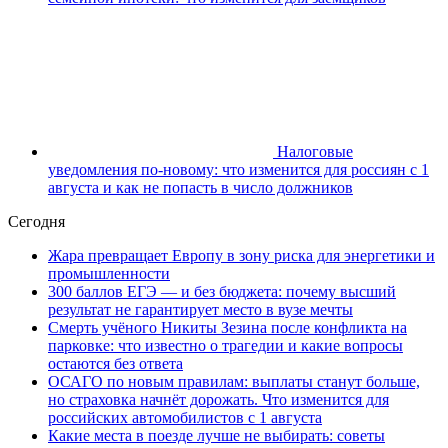
Налоговые
уведомления по-новому: что изменится для россиян с 1
августа и как не попасть в число должников
Сегодня
Жара превращает Европу в зону риска для энергетики и
промышленности
300 баллов ЕГЭ — и без бюджета: почему высший
результат не гарантирует место в вузе мечты
Смерть учёного Никиты Зезина после конфликта на
парковке: что известно о трагедии и какие вопросы
остаются без ответа
ОСАГО по новым правилам: выплаты станут больше,
но страховка начнёт дорожать. Что изменится для
российских автомобилистов с 1 августа
Какие места в поезде лучше не выбирать: советы