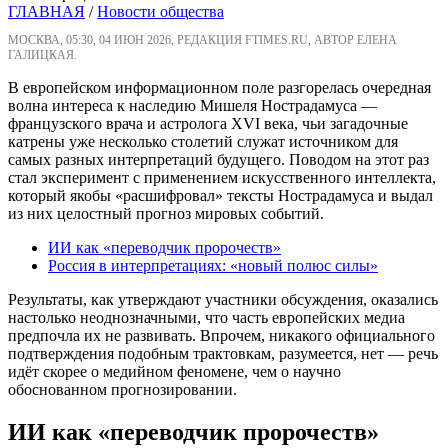
ГЛАВНАЯ
/
Новости общества
МОСКВА, 05:30, 04 ИЮН 2026, РЕДАКЦИЯ FTIMES.RU, АВТОР ЕЛЕНА
ГАЛИЦКАЯ.
В европейском информационном поле разгорелась очередная
волна интереса к наследию Мишеля Нострадамуса —
французского врача и астролога XVI века, чьи загадочные
катрены уже несколько столетий служат источником для
самых разных интерпретаций будущего. Поводом на этот раз
стал эксперимент с применением искусственного интеллекта,
который якобы «расшифровал» тексты Нострадамуса и выдал
из них целостный прогноз мировых событий.
ИИ как «переводчик пророчеств»
Россия в интерпретациях: «новый полюс силы»
Результаты, как утверждают участники обсуждения, оказались
настолько неоднозначными, что часть европейских медиа
предпочла их не развивать. Впрочем, никакого официального
подтверждения подобным трактовкам, разумеется, нет — речь
идёт скорее о медийном феномене, чем о научно
обоснованном прогнозировании.
ИИ как «переводчик пророчеств»