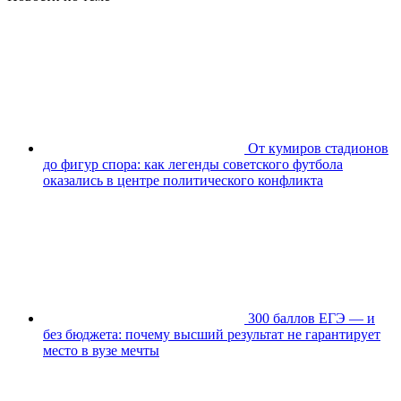
От кумиров стадионов
до фигур спора: как легенды советского футбола
оказались в центре политического конфликта
300 баллов ЕГЭ — и
без бюджета: почему высший результат не гарантирует
место в вузе мечты