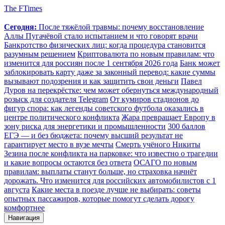
The FTimes
Сегодня:
После тяжёлой травмы: почему восстановление
Аллы Пугачёвой стало испытанием и что говорят врачи
Банкротство физических лиц: когда процедура становится
разумным решением
Криптовалюта по новым правилам: что
изменится для россиян после 1 сентября 2026 года
Банк может
заблокировать карту даже за законный перевод: какие суммы
вызывают подозрения и как защитить свои деньги
Павел
Дуров на перекрёстке: чем может обернуться международный
розыск для создателя Telegram
От кумиров стадионов до
фигур спора: как легенды советского футбола оказались в
центре политического конфликта
Жара превращает Европу в
зону риска для энергетики и промышленности
300 баллов
ЕГЭ — и без бюджета: почему высший результат не
гарантирует место в вузе мечты
Смерть учёного Никиты
Зезина после конфликта на парковке: что известно о трагедии
и какие вопросы остаются без ответа
ОСАГО по новым
правилам: выплаты станут больше, но страховка начнёт
дорожать. Что изменится для российских автомобилистов с 1
августа
Какие места в поезде лучше не выбирать: советы
опытных пассажиров, которые помогут сделать дорогу
комфортнее
Навигация