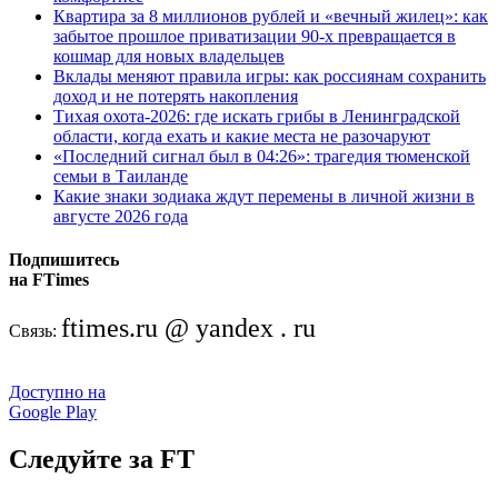
Квартира за 8 миллионов рублей и «вечный жилец»: как
забытое прошлое приватизации 90-х превращается в
кошмар для новых владельцев
Вклады меняют правила игры: как россиянам сохранить
доход и не потерять накопления
Тихая охота-2026: где искать грибы в Ленинградской
области, когда ехать и какие места не разочаруют
«Последний сигнал был в 04:26»: трагедия тюменской
семьи в Таиланде
Какие знаки зодиака ждут перемены в личной жизни в
августе 2026 года
Подпишитесь
на FTimes
ftimes.ru @ yandex . ru
Связь:
Доступно на
Google Play
Следуйте за FT