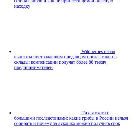
сезона грибов и как не принести домой опасную
находку
Wildberries начал
выплаты пострадавшим продавцам после атаки на
склады: компенсации получат более 88 тысяч
предпринимателей
Тихая охота с
большими последствиями: какие грибы в России нельзя
собирать и почему за лукошко можно получить срок