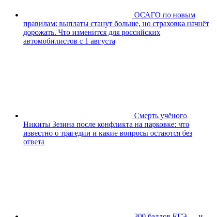
ОСАГО по новым
правилам: выплаты станут больше, но страховка начнёт
дорожать. Что изменится для российских
автомобилистов с 1 августа
Смерть учёного
Никиты Зезина после конфликта на парковке: что
известно о трагедии и какие вопросы остаются без
ответа
300 баллов ЕГЭ — и