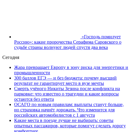
«Господь помилует
Россию»: какие пророчества Серафима Саровского о
судьбе страны волнуют людей спустя два века
Сегодня
Жара превращает Европу в зону риска для энергетики и
промышленности
300 баллов ЕГЭ — и без бюджета: почему высший
результат не гарантирует место в вузе мечты
Смерть учёного Никиты Зезина после конфликта на
парковке: что известно о трагедии и какие вопросы
остаются без ответа
ОСАГО по новым правилам: выплаты станут больше,
но страховка начнёт дорожать. Что изменится для
российских автомобилистов с 1 августа
Какие места в поезде лучше не выбирать: советы
опытных пассажиров, которые помогут сделать дорогу
комфортнее