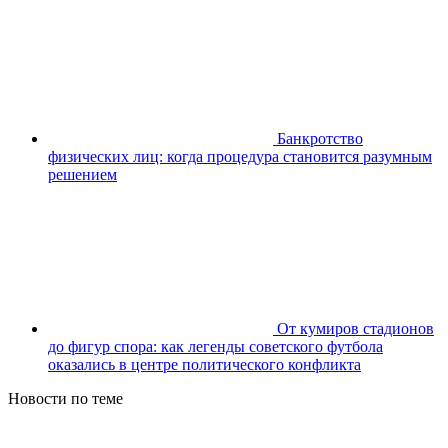
Банкротство
физических лиц: когда процедура становится разумным
решением
От кумиров стадионов
до фигур спора: как легенды советского футбола
оказались в центре политического конфликта
Новости по теме