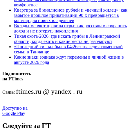
комфортнее
Квартира за 8 миллионов рублей и «вечный жилец»: как
забытое прошлое приватизации 90-х превращается в
кошмар для новых владельцев
Вклады меняют правила игры: как россиянам сохранить
доход и не потерять накопления
Тихая охота-2026: где искать грибы в Ленинградской
области, когда ехать и какие места не разочаруют
«Последний сигнал был в 04:26»: трагедия тюменской
семьи в Таиланде
Какие знаки зодиака ждут перемены в личной жизни в
августе 2026 года
Подпишитесь
на FTimes
ftimes.ru @ yandex . ru
Связь:
Доступно на
Google Play
Следуйте за FT