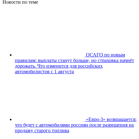
Новости по теме
ОСАГО по новым
правилам: выплаты станут больше, но страховка начнёт
дорожать. Что изменится для российских
автомобилистов с 1 августа
«Евро-3» возвращается:
что будет с автомобилями россиян после разрешения на
продажу старого топлива