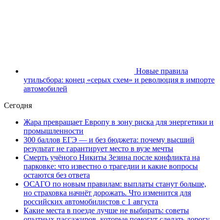
Новые правила
утильсбора: конец «серых схем» и революция в импорте
автомобилей
Сегодня
Жара превращает Европу в зону риска для энергетики и
промышленности
300 баллов ЕГЭ — и без бюджета: почему высший
результат не гарантирует место в вузе мечты
Смерть учёного Никиты Зезина после конфликта на
парковке: что известно о трагедии и какие вопросы
остаются без ответа
ОСАГО по новым правилам: выплаты станут больше,
но страховка начнёт дорожать. Что изменится для
российских автомобилистов с 1 августа
Какие места в поезде лучше не выбирать: советы
опытных пассажиров, которые помогут сделать дорогу