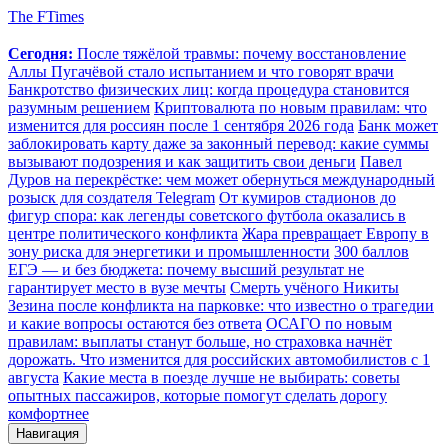
The FTimes
Сегодня:
После тяжёлой травмы: почему восстановление
Аллы Пугачёвой стало испытанием и что говорят врачи
Банкротство физических лиц: когда процедура становится
разумным решением
Криптовалюта по новым правилам: что
изменится для россиян после 1 сентября 2026 года
Банк может
заблокировать карту даже за законный перевод: какие суммы
вызывают подозрения и как защитить свои деньги
Павел
Дуров на перекрёстке: чем может обернуться международный
розыск для создателя Telegram
От кумиров стадионов до
фигур спора: как легенды советского футбола оказались в
центре политического конфликта
Жара превращает Европу в
зону риска для энергетики и промышленности
300 баллов
ЕГЭ — и без бюджета: почему высший результат не
гарантирует место в вузе мечты
Смерть учёного Никиты
Зезина после конфликта на парковке: что известно о трагедии
и какие вопросы остаются без ответа
ОСАГО по новым
правилам: выплаты станут больше, но страховка начнёт
дорожать. Что изменится для российских автомобилистов с 1
августа
Какие места в поезде лучше не выбирать: советы
опытных пассажиров, которые помогут сделать дорогу
комфортнее
Навигация