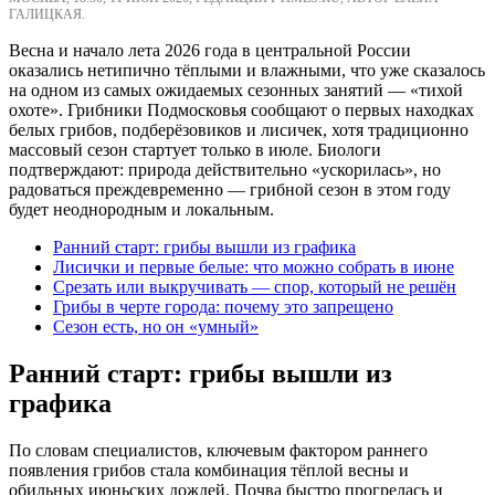
ГАЛИЦКАЯ.
Весна и начало лета 2026 года в центральной России
оказались нетипично тёплыми и влажными, что уже сказалось
на одном из самых ожидаемых сезонных занятий — «тихой
охоте». Грибники Подмосковья сообщают о первых находках
белых грибов, подберёзовиков и лисичек, хотя традиционно
массовый сезон стартует только в июле. Биологи
подтверждают: природа действительно «ускорилась», но
радоваться преждевременно — грибной сезон в этом году
будет неоднородным и локальным.
Ранний старт: грибы вышли из графика
Лисички и первые белые: что можно собрать в июне
Срезать или выкручивать — спор, который не решён
Грибы в черте города: почему это запрещено
Сезон есть, но он «умный»
Ранний старт: грибы вышли из
графика
По словам специалистов, ключевым фактором раннего
появления грибов стала комбинация тёплой весны и
обильных июньских дождей. Почва быстро прогрелась и