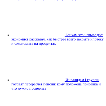
Банкам это невыгодно:
экономист рассказал, как быстрее всего закрыть ипотеку
и сэкономить на процентах
Инвалидам I группы
готовят перерасчёт пенсий: кому положена прибавка и
что нужно проверить