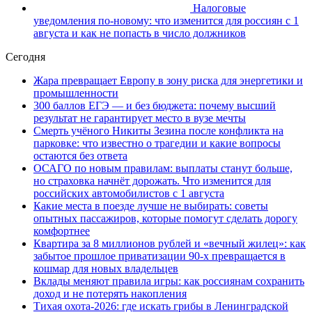
Налоговые
уведомления по-новому: что изменится для россиян с 1
августа и как не попасть в число должников
Сегодня
Жара превращает Европу в зону риска для энергетики и
промышленности
300 баллов ЕГЭ — и без бюджета: почему высший
результат не гарантирует место в вузе мечты
Смерть учёного Никиты Зезина после конфликта на
парковке: что известно о трагедии и какие вопросы
остаются без ответа
ОСАГО по новым правилам: выплаты станут больше,
но страховка начнёт дорожать. Что изменится для
российских автомобилистов с 1 августа
Какие места в поезде лучше не выбирать: советы
опытных пассажиров, которые помогут сделать дорогу
комфортнее
Квартира за 8 миллионов рублей и «вечный жилец»: как
забытое прошлое приватизации 90-х превращается в
кошмар для новых владельцев
Вклады меняют правила игры: как россиянам сохранить
доход и не потерять накопления
Тихая охота-2026: где искать грибы в Ленинградской