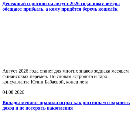
Денежный гороскоп на август 2026 года: кому звёзды
обещают прибыль, а кому придётся беречь кошелёк
Август 2026 года станет для многих знаков зодиака месяцем
финансовых перемен. По словам астролога и таро-
консультанта Юлии Бабаевой, конец лета
04.08.2026
Вклады меняют правила игры: как россиянам сохранить
доход и не потерять накопления