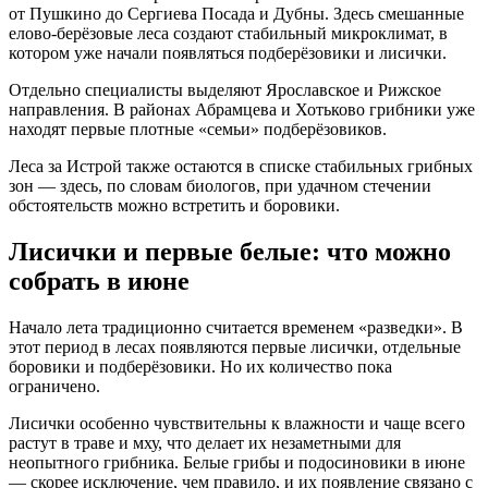
от Пушкино до Сергиева Посада и Дубны. Здесь смешанные
елово-берёзовые леса создают стабильный микроклимат, в
котором уже начали появляться подберёзовики и лисички.
Отдельно специалисты выделяют Ярославское и Рижское
направления. В районах Абрамцева и Хотьково грибники уже
находят первые плотные «семьи» подберёзовиков.
Леса за Истрой также остаются в списке стабильных грибных
зон — здесь, по словам биологов, при удачном стечении
обстоятельств можно встретить и боровики.
Лисички и первые белые: что можно
собрать в июне
Начало лета традиционно считается временем «разведки». В
этот период в лесах появляются первые лисички, отдельные
боровики и подберёзовики. Но их количество пока
ограничено.
Лисички особенно чувствительны к влажности и чаще всего
растут в траве и мху, что делает их незаметными для
неопытного грибника. Белые грибы и подосиновики в июне
— скорее исключение, чем правило, и их появление связано с