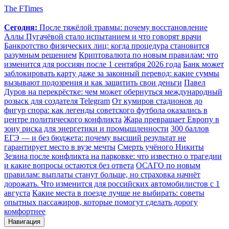
The FTimes
Сегодня:
После тяжёлой травмы: почему восстановление
Аллы Пугачёвой стало испытанием и что говорят врачи
Банкротство физических лиц: когда процедура становится
разумным решением
Криптовалюта по новым правилам: что
изменится для россиян после 1 сентября 2026 года
Банк может
заблокировать карту даже за законный перевод: какие суммы
вызывают подозрения и как защитить свои деньги
Павел
Дуров на перекрёстке: чем может обернуться международный
розыск для создателя Telegram
От кумиров стадионов до
фигур спора: как легенды советского футбола оказались в
центре политического конфликта
Жара превращает Европу в
зону риска для энергетики и промышленности
300 баллов
ЕГЭ — и без бюджета: почему высший результат не
гарантирует место в вузе мечты
Смерть учёного Никиты
Зезина после конфликта на парковке: что известно о трагедии
и какие вопросы остаются без ответа
ОСАГО по новым
правилам: выплаты станут больше, но страховка начнёт
дорожать. Что изменится для российских автомобилистов с 1
августа
Какие места в поезде лучше не выбирать: советы
опытных пассажиров, которые помогут сделать дорогу
комфортнее
Навигация