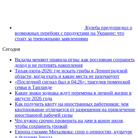
Кулеба предупредил о
возможных перебоях с продуктами на Украине: что
стоит за тревожными заявлениями
Сегодня
Вклады меняют правила игры: как россиянам сохранить
доход и не потерять накопления
Тихая охота-2026: где искать грибы в Ленинградской
области, когда ехать и какие места не разочаруют
«Последний сигнал был в 04:26»: трагедия тюменской
семьи в Таиланде
Какие знаки зодиака ждут перемены в личной жизни в
августе 2026 года
Как получить квоту на иностранных работников: чем
квотирование отличается от разрешения на привлечение
иностранной рабочей силы
Что нужно срочно проверить на даче в конце июля,
чтобы сохранить урожай
Европа глазами Михалкова: спор о ценностях, культуре
и будущем Запада