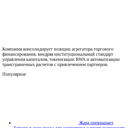
Компания консолидирует позиции агрегатора торгового
финансирования, внедряя институциональный стандарт
управления капиталом, токенизации RWA и автоматизации
трансграничных расчетов с привлечением партнеров.
Популярное
Жара превращает
Европу в зону риска для энергетики и промышленности