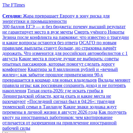
The FTimes
Сегодня:
Жара превращает Европу в зону риска для
энергетики и промышленности
300 баллов ЕГЭ — и без бюджета: почему высший результат
не гарантирует место в вузе мечты
Смерть учёного Никиты
Зезина после конфликта на парковке: что известно о трагедии
и какие вопросы остаются без ответа
ОСАГО по новым
правилам: выплаты станут больше, но страховка начнёт
дорожать. Что изменится для российских автомобилистов с 1
августа
Какие места в поезде лучше не выбирать: советы
опытных пассажиров, которые помогут сделать дорогу
комфортнее
Квартира за 8 миллионов рублей и «вечный
жилец»: как забытое прошлое приватизации 90-х
превращается в кошмар для новых владельцев
Вклады меняют
правила игры: как россиянам сохранить доход и не потерять
накопления
Тихая охота-2026: где искать грибы в
Ленинградской области, когда ехать и какие места не
разочаруют
«Последний сигнал был в 04:26»: трагедия
тюменской семьи в Таиланде
Какие знаки зодиака ждут
перемены в личной жизни в августе 2026 года
Как получить
квоту на иностранных работников: чем квотирование
отличается от разрешения на привлечение иностранной
рабочей силы