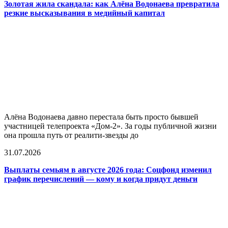
Золотая жила скандала: как Алёна Водонаева превратила
резкие высказывания в медийный капитал
Алёна Водонаева давно перестала быть просто бывшей
участницей телепроекта «Дом-2». За годы публичной жизни
она прошла путь от реалити-звезды до
31.07.2026
Выплаты семьям в августе 2026 года: Соцфонд изменил
график перечислений — кому и когда придут деньги