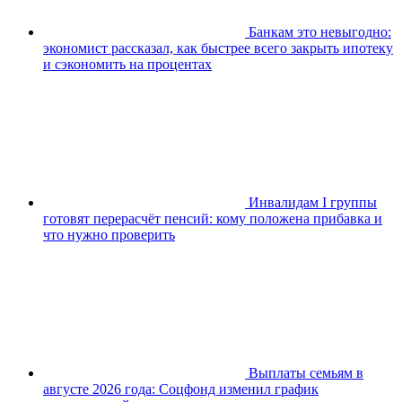
Банкам это невыгодно:
экономист рассказал, как быстрее всего закрыть ипотеку
и сэкономить на процентах
Инвалидам I группы
готовят перерасчёт пенсий: кому положена прибавка и
что нужно проверить
Выплаты семьям в
августе 2026 года: Соцфонд изменил график