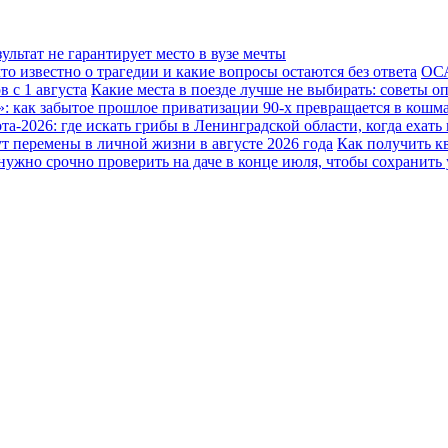
льтат не гарантирует место в вузе мечты
о известно о трагедии и какие вопросы остаются без ответа
ОСА
 с 1 августа
Какие места в поезде лучше не выбирать: советы о
: как забытое прошлое приватизации 90-х превращается в кошм
та-2026: где искать грибы в Ленинградской области, когда ехать
т перемены в личной жизни в августе 2026 года
Как получить к
нужно срочно проверить на даче в конце июля, чтобы сохранить