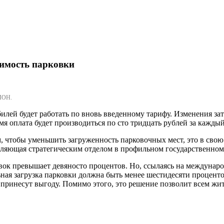
оимость парковки
МОН.
илей будет работать по вновь введенному тарифу. Изменения зат
емя оплата будет производиться по сто тридцать рублей за кажд
, чтобы уменьшить загруженность парковочных мест, это в свою
вляющая стратегическим отделом в профильном государственно
овок превышает девяносто процентов. Но, ссылаясь на междунар
ная загрузка парковки должна быть менее шестидесяти проценто
принесут выгоду. Помимо этого, это решение позволит всем жит