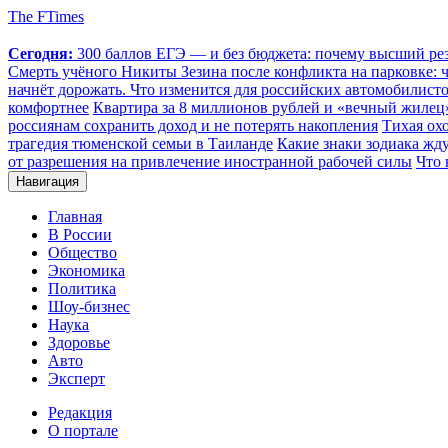
The FTimes
Сегодня:
300 баллов ЕГЭ — и без бюджета: почему высший резу
Смерть учёного Никиты Зезина после конфликта на парковке: чт
начнёт дорожать. Что изменится для российских автомобилистов
комфортнее
Квартира за 8 миллионов рублей и «вечный жилец»
россиянам сохранить доход и не потерять накопления
Тихая охо
трагедия тюменской семьи в Таиланде
Какие знаки зодиака жду
от разрешения на привлечение иностранной рабочей силы
Что 
Навигация
Главная
В России
Общество
Экономика
Политика
Шоу-бизнес
Наука
Здоровье
Авто
Эксперт
Редакция
О портале