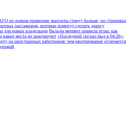
ГО по новым правилам: выплаты станут больше, но страховка
пытных пассажиров, которые помогут сделать дорогу
ар для новых владельцев
Вклады меняют правила игры: как
 и какие места не разочаруют
«Последний сигнал был в 04:26»:
воту на иностранных работников: чем квотирование отличается
 урожай