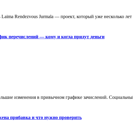
aima Rendezvous Jurmala — проект, который уже несколько лет 
фик перечислений — кому и когда придут деньги
большие изменения в привычном графике зачислений. Социальны
жена прибавка и что нужно проверить