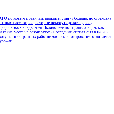
ГО по новым правилам: выплаты станут больше, но страховка
пытных пассажиров, которые помогут сделать дорогу
ар для новых владельцев
Вклады меняют правила игры: как
 и какие места не разочаруют
«Последний сигнал был в 04:26»:
воту на иностранных работников: чем квотирование отличается
 урожай