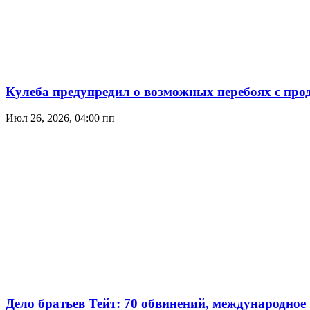
Кулеба предупредил о возможных перебоях с про
Июл 26, 2026, 04:00 пп
Дело братьев Тейт: 70 обвинений, международное