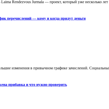
aima Rendezvous Jurmala — проект, который уже несколько лет 
фик перечислений — кому и когда придут деньги
большие изменения в привычном графике зачислений. Социальны
жена прибавка и что нужно проверить