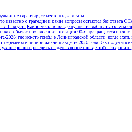
льтат не гарантирует место в вузе мечты
о известно о трагедии и какие вопросы остаются без ответа
ОСА
 с 1 августа
Какие места в поезде лучше не выбирать: советы о
: как забытое прошлое приватизации 90-х превращается в кошм
та-2026: где искать грибы в Ленинградской области, когда ехать
т перемены в личной жизни в августе 2026 года
Как получить к
нужно срочно проверить на даче в конце июля, чтобы сохранить