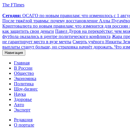
The FTimes
Сегодня:
ОСАГО по новым правилам: что изменилось с 1 август
После тяжёлой травмы: почему восстановление Аллы Пугачёвой
Криптовалюта по новым правилам: что изменится для россиян п
как защитить свои деньги
Павел Дуров на перекрёстке: чем мо
футбола оказались в центре политического конфликта
Жара пре
не гарантирует место в вузе мечты
Смерть учёного Никиты Зезин
выплаты станут больше, но страховка начнёт дорожать. Что изм
Навигация
Главная
В России
Общество
Экономика
Политика
Шоу-бизнес
Наука
Здоровье
Авто
Эксперт
Редакция
О портале