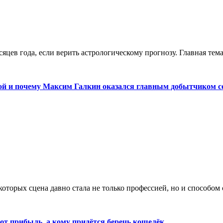
яцев года, если верить астрологическому прогнозу. Главная те
вой и почему Максим Галкин оказался главным добытчиком с
оторых сцена давно стала не только профессией, но и способом 
ют прибыль, а кому придётся беречь кошелёк