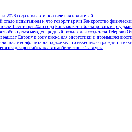
а 2026 года и как это повлияет на водителей
 стало испытанием и что говорят врачи
Банкротство физически
осле 1 сентября 2026 года
Банк может заблокировать карту даж
жет обернуться международный розыск для создателя Telegram
От
вращает Европу в зону риска для энергетики и промышленност
а после конфликта на парковке: что известно о трагедии и каки
енится для российских автомобилистов с 1 августа