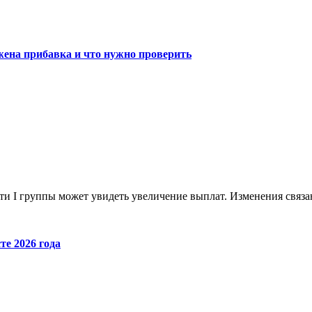
жена прибавка и что нужно проверить
сти I группы может увидеть увеличение выплат. Изменения связ
те 2026 года