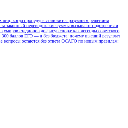
х лиц: когда процедура становится разумным решением
е за законный перевод: какие суммы вызывают подозрения и
 кумиров стадионов до фигур спора: как легенды советского
и
300 баллов ЕГЭ — и без бюджета: почему высший результат
е вопросы остаются без ответа
ОСАГО по новым правилам: