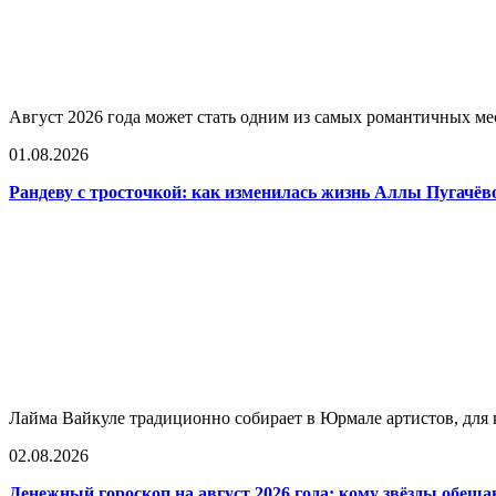
Август 2026 года может стать одним из самых романтичных мес
01.08.2026
Рандеву с тросточкой: как изменилась жизнь Аллы Пугачё
Лайма Вайкуле традиционно собирает в Юрмале артистов, для к
02.08.2026
Денежный гороскоп на август 2026 года: кому звёзды обеща