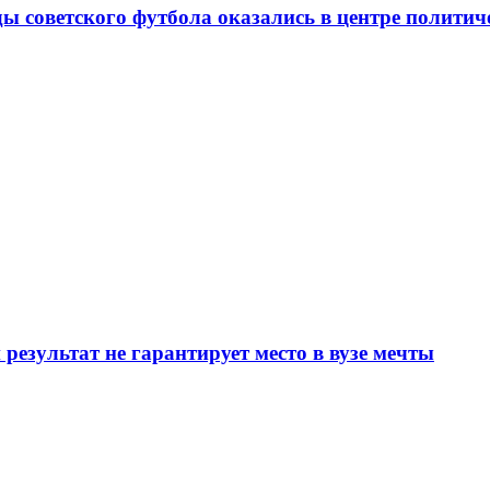
ды советского футбола оказались в центре полити
результат не гарантирует место в вузе мечты