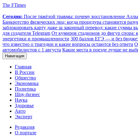
The FTimes
Сегодня:
После тяжёлой травмы: почему восстановление Аллы 
Банкротство физических лиц: когда процедура становится ра
заблокировать карту даже за законный перевод: какие суммы в
для создателя Telegram
От кумиров стадионов до фигур спора: к
энергетики и промышленности
300 баллов ЕГЭ — и без бюджет
что известно о трагедии и какие вопросы остаются без ответа
О
автомобилистов с 1 августа
Какие места в поезде лучше не выб
Навигация
Главная
В России
Общество
Экономика
Политика
Шоу-бизнес
Наука
Здоровье
Авто
Эксперт
Редакция
О портале