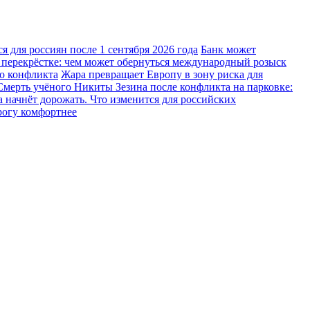
 для россиян после 1 сентября 2026 года
Банк может
 перекрёстке: чем может обернуться международный розыск
го конфликта
Жара превращает Европу в зону риска для
Смерть учёного Никиты Зезина после конфликта на парковке:
 начнёт дорожать. Что изменится для российских
рогу комфортнее