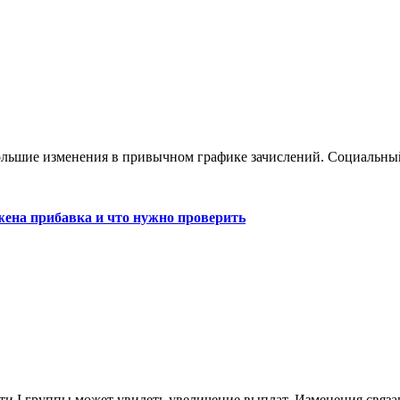
большие изменения в привычном графике зачислений. Социальны
жена прибавка и что нужно проверить
сти I группы может увидеть увеличение выплат. Изменения связ