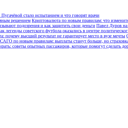
Пугачёвой стало испытанием и что говорят врачи
зумным решением
Криптовалюта по новым правилам: что изменится
ызывают подозрения и как защитить свои деньги
Павел Дуров на
ак легенды советского футбола оказались в центре политическо
а: почему высший результат не гарантирует место в вузе мечты
САГО по новым правилам: выплаты станут больше, но страховка
ирать: советы опытных пассажиров, которые помогут сделать до