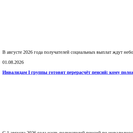
В августе 2026 года получателей социальных выплат ждут не
01.08.2026
Инвалидам I группы готовят перерасчёт пенсий: кому поло
С 1 августа 2026 года часть получателей пенсий по инвалидно