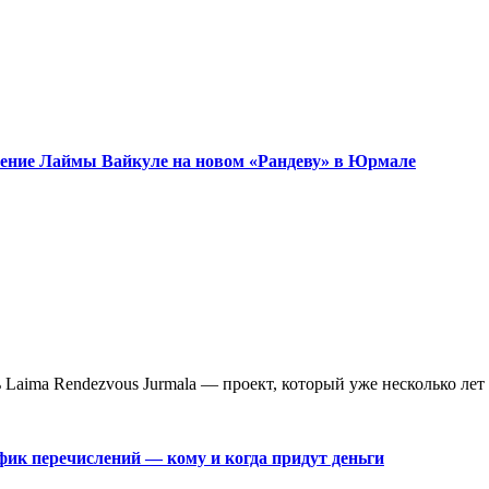
ужение Лаймы Вайкуле на новом «Рандеву» в Юрмале
aima Rendezvous Jurmala — проект, который уже несколько лет 
фик перечислений — кому и когда придут деньги