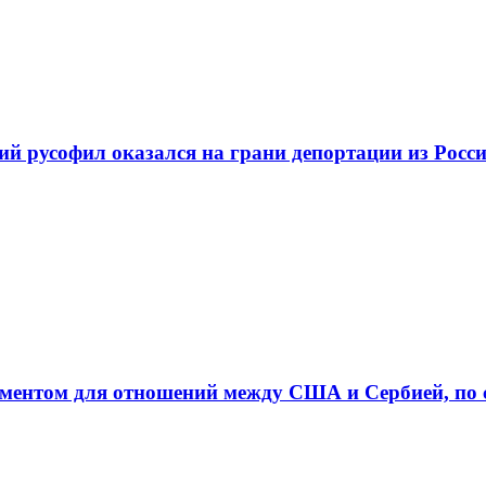
кий русофил оказался на грани депортации из Росс
даментом для отношений между США и Сербией, по