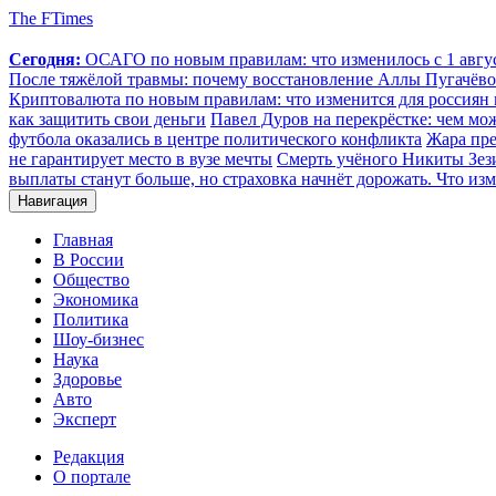
The FTimes
Сегодня:
ОСАГО по новым правилам: что изменилось с 1 август
После тяжёлой травмы: почему восстановление Аллы Пугачёвой
Криптовалюта по новым правилам: что изменится для россиян п
как защитить свои деньги
Павел Дуров на перекрёстке: чем мо
футбола оказались в центре политического конфликта
Жара пре
не гарантирует место в вузе мечты
Смерть учёного Никиты Зезин
выплаты станут больше, но страховка начнёт дорожать. Что изм
Навигация
Главная
В России
Общество
Экономика
Политика
Шоу-бизнес
Наука
Здоровье
Авто
Эксперт
Редакция
О портале