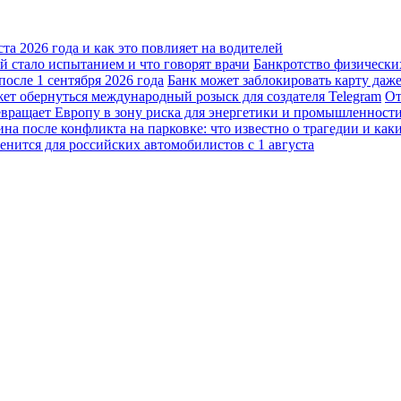
а 2026 года и как это повлияет на водителей
 стало испытанием и что говорят врачи
Банкротство физически
осле 1 сентября 2026 года
Банк может заблокировать карту даж
жет обернуться международный розыск для создателя Telegram
От
вращает Европу в зону риска для энергетики и промышленност
а после конфликта на парковке: что известно о трагедии и каки
енится для российских автомобилистов с 1 августа