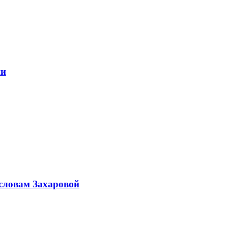
ии
 словам Захаровой