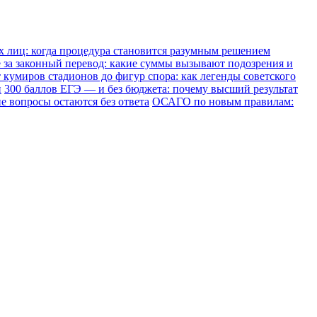
х лиц: когда процедура становится разумным решением
е за законный перевод: какие суммы вызывают подозрения и
 кумиров стадионов до фигур спора: как легенды советского
и
300 баллов ЕГЭ — и без бюджета: почему высший результат
е вопросы остаются без ответа
ОСАГО по новым правилам: