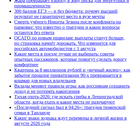
Жара превращает Европу в зону риска для энергетики и
промышленности
300 баллов ЕГЭ — и без бюджета: почему высший
результат не гарантирует место в вузе мечты
Смерть учёного Никиты Зезина после конфликта на
парковке: что известно о трагедии и какие вопросы
остаются без ответа
ОСАГО по новым правилам: выплаты станут больше,
но страховка начнёт дорожать. Что изменится для
российских автомобилистов с 1 августа
Какие места в поезде лучше не выбирать: советы
опытных пассажиров, которые помогут сделать дорогу
комфортнее
Квартира за 8 миллионов рублей и «вечный жилец»: как
забытое прошлое приватизации 90-х превращается в
кошмар для новых владельцев
Вклады меняют правила игры: как россиянам сохранить
доход и не потерять накопления
Тихая охота-2026: где искать грибы в Ленинградской
области, когда ехать и какие места не разочаруют
«Последний сигнал был в 04:26»: трагедия тюменской
семьи в Таиланде
Какие знаки зодиака ждут перемены в личной жизни в
августе 2026 года