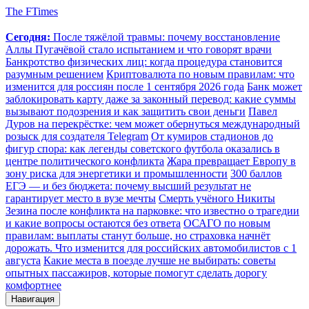
The FTimes
Сегодня:
После тяжёлой травмы: почему восстановление
Аллы Пугачёвой стало испытанием и что говорят врачи
Банкротство физических лиц: когда процедура становится
разумным решением
Криптовалюта по новым правилам: что
изменится для россиян после 1 сентября 2026 года
Банк может
заблокировать карту даже за законный перевод: какие суммы
вызывают подозрения и как защитить свои деньги
Павел
Дуров на перекрёстке: чем может обернуться международный
розыск для создателя Telegram
От кумиров стадионов до
фигур спора: как легенды советского футбола оказались в
центре политического конфликта
Жара превращает Европу в
зону риска для энергетики и промышленности
300 баллов
ЕГЭ — и без бюджета: почему высший результат не
гарантирует место в вузе мечты
Смерть учёного Никиты
Зезина после конфликта на парковке: что известно о трагедии
и какие вопросы остаются без ответа
ОСАГО по новым
правилам: выплаты станут больше, но страховка начнёт
дорожать. Что изменится для российских автомобилистов с 1
августа
Какие места в поезде лучше не выбирать: советы
опытных пассажиров, которые помогут сделать дорогу
комфортнее
Навигация