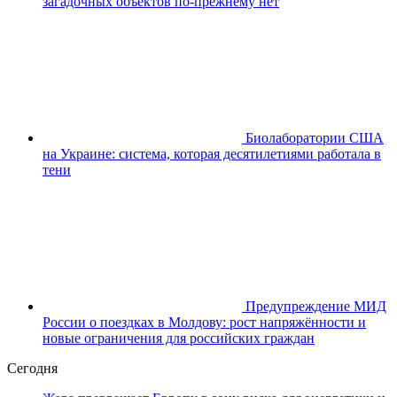
загадочных объектов по-прежнему нет
Биолаборатории США
на Украине: система, которая десятилетиями работала в
тени
Предупреждение МИД
России о поездках в Молдову: рост напряжённости и
новые ограничения для российских граждан
Сегодня