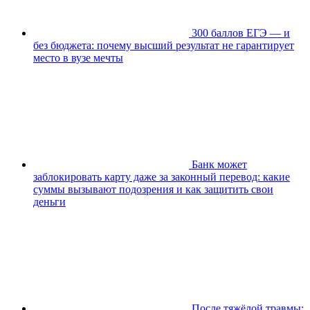
300 баллов ЕГЭ — и
без бюджета: почему высший результат не гарантирует
место в вузе мечты
Банк может
заблокировать карту даже за законный перевод: какие
суммы вызывают подозрения и как защитить свои
деньги
После тяжёлой травмы: