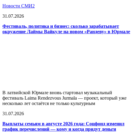
Новости СМИ2
31.07.2026
Фестиваль, политика и бизнес: сколько зарабатывает
окружение Лаймы Вайкуле на новом «Рандеву» в Юрмале
В латвийской Юрмале вновь стартовал музыкальный
фестиваль Laima Rendezvous Jurmala — проект, который уже
несколько лет остаётся не только культурным
31.07.2026
Выплаты семьям в августе 2026 года: Соцфонд изменил
график перечислений — кому и когда придут деньги