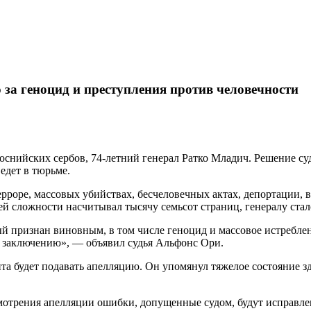
а геноцид и преступления против человечности
нийских сербов, 74-летний генерал Ратко Младич. Решение суде
ведет в тюрьме.
ерроре, массовых убийствах, бесчеловечных актах, депортации, 
й сложности насчитывал тысячу семьсот страниц, генералу стал
й признан виновным, в том числе геноцид и массовое истребле
 заключению», — объявил судья Альфонс Ори.
та будет подавать апелляцию. Он упомянул тяжелое состояние зд
ссмотрения апелляции ошибки, допущенные судом, будут исправл