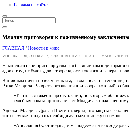
Реклама на сайте
Младич приговорен к пожизненному заключению з
ГЛАВНАЯ
/
Новости в мире
МОСКВА, 13:30, 23 НОЯ 2017, РЕДАКЦИЯ FTIMES.RU, АВТОР МАРК ГУЛЕВИЧ.
Наконец-то свой приговор услышал бывший командир армии бос
адвокатом, не будет удовлетворена, остаток жизни генерал про
Виновным почти по всем пунктам, в том числе и в геноциде, т
Ратко Младича. Во время оглашения приговора, который в обще
«Учитывая тяжесть преступлений, по которым обвиняемы
судебная палата приговаривает Младича к пожизненному
Адвокат Младича Драган Иветич заверил, что защита его клиен
тот не сможет получать необходимую медицинскую помощь.
«Апелляция будет подана, и мы надеемся, что в ходе ра