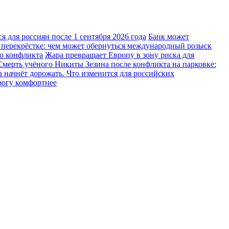
 для россиян после 1 сентября 2026 года
Банк может
 перекрёстке: чем может обернуться международный розыск
го конфликта
Жара превращает Европу в зону риска для
Смерть учёного Никиты Зезина после конфликта на парковке:
 начнёт дорожать. Что изменится для российских
рогу комфортнее