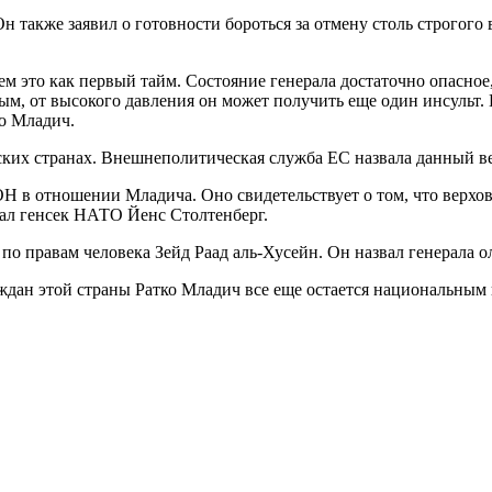
н также заявил о готовности бороться за отмену столь строгого 
 это как первый тайм. Состояние генерала достаточно опасное,
ным, от высокого давления он может получить еще один инсульт.
ко Младич.
ских странах. Внешнеполитическая служба ЕС назвала данный ве
 в отношении Младича. Оно свидетельствует о том, что верхов
зал генсек НАТО Йенс Столтенберг.
 правам человека Зейд Раад аль-Хусейн. Он назвал генерала о
ждан этой страны Ратко Младич все еще остается национальным 