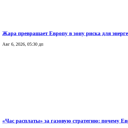
Жара превращает Европу в зону риска для энер
Авг 6, 2026, 05:30 дп
«Час расплаты» за газовую стратегию: почему Ев