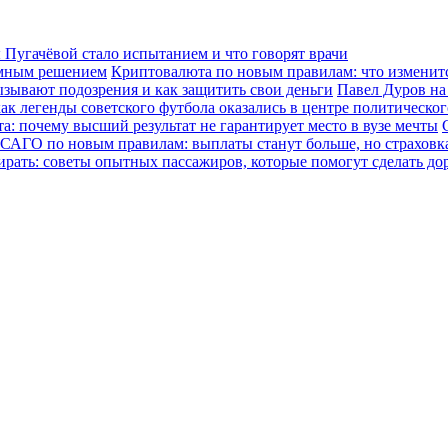
Пугачёвой стало испытанием и что говорят врачи
зумным решением
Криптовалюта по новым правилам: что изменится
ызывают подозрения и как защитить свои деньги
Павел Дуров на
ак легенды советского футбола оказались в центре политическо
а: почему высший результат не гарантирует место в вузе мечты
САГО по новым правилам: выплаты станут больше, но страховка
ирать: советы опытных пассажиров, которые помогут сделать до