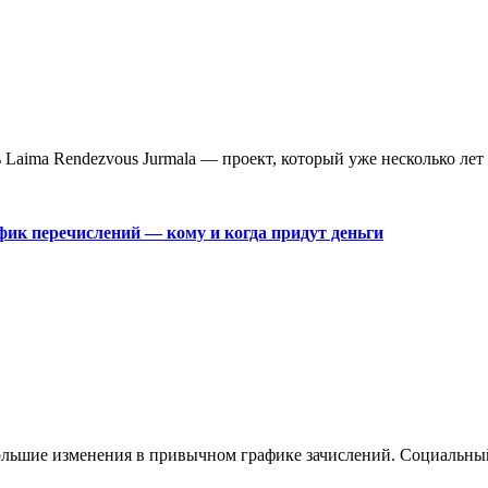
aima Rendezvous Jurmala — проект, который уже несколько лет 
фик перечислений — кому и когда придут деньги
большие изменения в привычном графике зачислений. Социальны