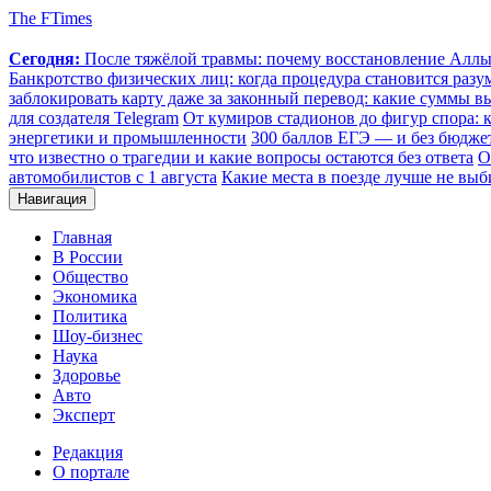
The FTimes
Сегодня:
После тяжёлой травмы: почему восстановление Аллы 
Банкротство физических лиц: когда процедура становится ра
заблокировать карту даже за законный перевод: какие суммы в
для создателя Telegram
От кумиров стадионов до фигур спора: к
энергетики и промышленности
300 баллов ЕГЭ — и без бюджет
что известно о трагедии и какие вопросы остаются без ответа
О
автомобилистов с 1 августа
Какие места в поезде лучше не выб
Навигация
Главная
В России
Общество
Экономика
Политика
Шоу-бизнес
Наука
Здоровье
Авто
Эксперт
Редакция
О портале