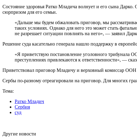
Состояние здоровья Ратко Младича волнует и его сына Дарко. О
сюрпризом для его семьи.
«Дальше мы будем обжаловать приговор, мы рассматриваем
таких условиях. Однако для него это может стать фаталь
не разрешает ситуации повлиять на него», — заявил Дар
Решение суда касательно генерала нашло поддержку в европей
«Я приветствую постановление уголовного трибунала ООН
преступлениях привлекаются к ответственности», — ска
Приветствовал приговор Младичу и верховный комиссар ООН по
Сербы по-разному отреагировали на приговор. Для многих гра
Тема:
Ратко Младич
Сербия
суд
Другие новости