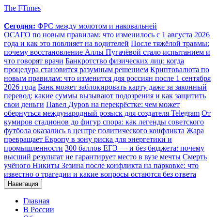
The FTimes
Сегодня:
ФРС между молотом и наковальней
ОСАГО по новым правилам: что изменилось с 1 августа 2026
года и как это повлияет на водителей
После тяжёлой травмы:
почему восстановление Аллы Пугачёвой стало испытанием и
что говорят врачи
Банкротство физических лиц: когда
процедура становится разумным решением
Криптовалюта по
новым правилам: что изменится для россиян после 1 сентября
2026 года
Банк может заблокировать карту даже за законный
перевод: какие суммы вызывают подозрения и как защитить
свои деньги
Павел Дуров на перекрёстке: чем может
обернуться международный розыск для создателя Telegram
От
кумиров стадионов до фигур спора: как легенды советского
футбола оказались в центре политического конфликта
Жара
превращает Европу в зону риска для энергетики и
промышленности
300 баллов ЕГЭ — и без бюджета: почему
высший результат не гарантирует место в вузе мечты
Смерть
учёного Никиты Зезина после конфликта на парковке: что
известно о трагедии и какие вопросы остаются без ответа
Навигация
Главная
В России