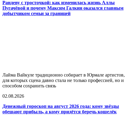
Рандеву с тросточкой: как изменилась жизнь Аллы
Пугачёвой и почему Максим Галкин оказался главным
добытчиком семьи за границей
Лайма Вайкуле традиционно собирает в Юрмале артистов,
для которых сцена давно стала не только профессией, но и
способом сохранить связь
02.08.2026
Денежный гороскоп на август 2026 года: кому звёзды
обещают прибыль, а кому придётся беречь кошелёк