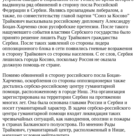
выдвинула ряд обвинений в сторону посла Российской
Федерации в Сербии. Являясь прозападным либералом, а
также, по совместительству главой партии “Союз за Косово”
Трайкович высказывала российскому дипломату Александру
Боцан-Харченко свои русофобские претензии. После такого
нашумевшего события властями Сербского государства было
принято решение лишить Раду Трайкович гражданства
Сербии. После таких заявлений со стороны лидера
оппозиционного блока в сети появились гневные возражения
в сторону Трайкович со стороны населения. С ее слов, Сербия
лишилась города Косово, поскольку Россия не оказала
должную помощь ее стране.
Помимо обвинений в сторону российского посла Боцан-
Харченко, оскорбления со стороны оппозиционерки также
достались сербско-российскому центру гуманитарной
помощи, расположенному в городе Ниш. Эта организация
зарегистрирована на территории Сербии на протяжении
многих лет. Она была основана главами России и Сербии и
носит гуманитарный характер. В задачи сербско-российского
центра гуманитарной помощи входит ликвидация таких
чрезвычайных ситуаций, как наводнения, оползни и пожары
в странах Балканского полуострова. По мнению Рады
Трайкович, гуманитарный центр, расположенный в Нише,
нарушает условия нейтралитета.