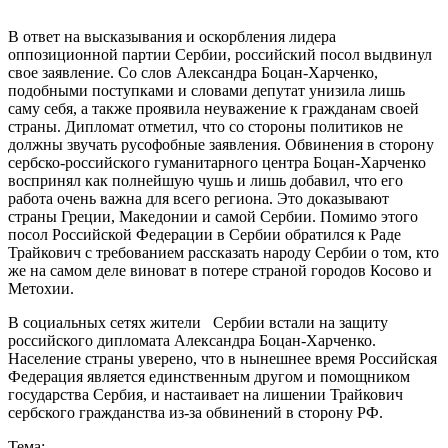
В ответ на высказывания и оскорбления лидера
оппозиционной партии Сербии, российский посол выдвинул
свое заявление. Со слов Александра Боцан-Харченко,
подобными поступками и словами депутат унизила лишь
саму себя, а также проявила неуважение к гражданам своей
страны. Дипломат отметил, что со стороны политиков не
должны звучать русофобные заявления. Обвинения в сторону
сербско-российского гуманитарного центра Боцан-Харченко
воспринял как полнейшую чушь и лишь добавил, что его
работа очень важна для всего региона. Это доказывают
страны Греции, Македонии и самой Сербии. Помимо этого
посол Российской Федерации в Сербии обратился к Раде
Трайкович с требованием рассказать народу Сербии о том, кто
же на самом деле виноват в потере страной городов Косово и
Метохии.
В социальных сетях жители Сербии встали на защиту
российского дипломата Александра Боцан-Харченко.
Население страны уверено, что в нынешнее время Российская
Федерация является единственным другом и помощником
государства Сербия, и настаивает на лишении Трайкович
сербского гражданства из-за обвинений в сторону РФ.
Тема: