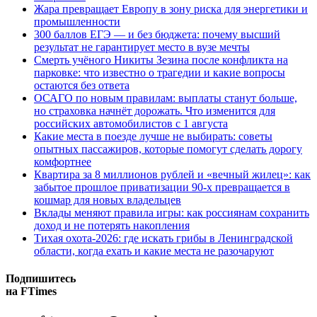
Жара превращает Европу в зону риска для энергетики и
промышленности
300 баллов ЕГЭ — и без бюджета: почему высший
результат не гарантирует место в вузе мечты
Смерть учёного Никиты Зезина после конфликта на
парковке: что известно о трагедии и какие вопросы
остаются без ответа
ОСАГО по новым правилам: выплаты станут больше,
но страховка начнёт дорожать. Что изменится для
российских автомобилистов с 1 августа
Какие места в поезде лучше не выбирать: советы
опытных пассажиров, которые помогут сделать дорогу
комфортнее
Квартира за 8 миллионов рублей и «вечный жилец»: как
забытое прошлое приватизации 90-х превращается в
кошмар для новых владельцев
Вклады меняют правила игры: как россиянам сохранить
доход и не потерять накопления
Тихая охота-2026: где искать грибы в Ленинградской
области, когда ехать и какие места не разочаруют
Подпишитесь
на FTimes