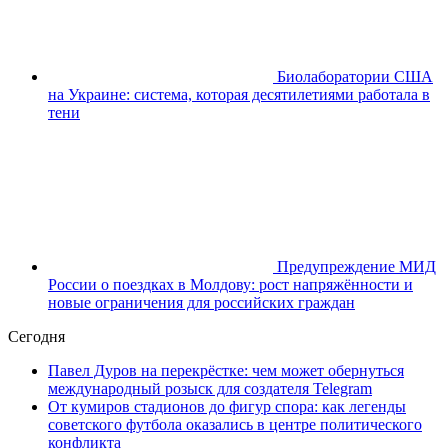
Биолаборатории США
на Украине: система, которая десятилетиями работала в
тени
Предупреждение МИД
России о поездках в Молдову: рост напряжённости и
новые ограничения для российских граждан
Сегодня
Павел Дуров на перекрёстке: чем может обернуться
международный розыск для создателя Telegram
От кумиров стадионов до фигур спора: как легенды
советского футбола оказались в центре политического
конфликта