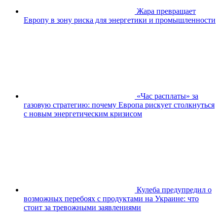
Жара превращает
Европу в зону риска для энергетики и промышленности
«Час расплаты» за
газовую стратегию: почему Европа рискует столкнуться
с новым энергетическим кризисом
Кулеба предупредил о
возможных перебоях с продуктами на Украине: что
стоит за тревожными заявлениями