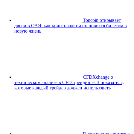
Toncoin открывает
двери в ОАЭ: как криптовалюта становится билетом в
новую жизнь
CFDXchange о
техническом анализе в CFD-трейдинге: 3 показателя,
которые каждый трейдер должен использовать
Госизмена за крипту: в