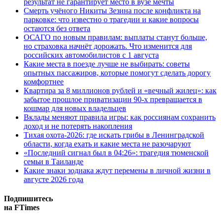
результат не гарантирует место в вузе мечты
Смерть учёного Никиты Зезина после конфликта на
парковке: что известно о трагедии и какие вопросы
остаются без ответа
ОСАГО по новым правилам: выплаты станут больше,
но страховка начнёт дорожать. Что изменится для
российских автомобилистов с 1 августа
Какие места в поезде лучше не выбирать: советы
опытных пассажиров, которые помогут сделать дорогу
комфортнее
Квартира за 8 миллионов рублей и «вечный жилец»: как
забытое прошлое приватизации 90-х превращается в
кошмар для новых владельцев
Вклады меняют правила игры: как россиянам сохранить
доход и не потерять накопления
Тихая охота-2026: где искать грибы в Ленинградской
области, когда ехать и какие места не разочаруют
«Последний сигнал был в 04:26»: трагедия тюменской
семьи в Таиланде
Какие знаки зодиака ждут перемены в личной жизни в
августе 2026 года
Подпишитесь
на FTimes