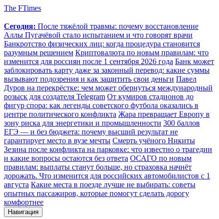
The FTimes
Сегодня:
После тяжёлой травмы: почему восстановление
Аллы Пугачёвой стало испытанием и что говорят врачи
Банкротство физических лиц: когда процедура становится
разумным решением
Криптовалюта по новым правилам: что
изменится для россиян после 1 сентября 2026 года
Банк может
заблокировать карту даже за законный перевод: какие суммы
вызывают подозрения и как защитить свои деньги
Павел
Дуров на перекрёстке: чем может обернуться международный
розыск для создателя Telegram
От кумиров стадионов до
фигур спора: как легенды советского футбола оказались в
центре политического конфликта
Жара превращает Европу в
зону риска для энергетики и промышленности
300 баллов
ЕГЭ — и без бюджета: почему высший результат не
гарантирует место в вузе мечты
Смерть учёного Никиты
Зезина после конфликта на парковке: что известно о трагедии
и какие вопросы остаются без ответа
ОСАГО по новым
правилам: выплаты станут больше, но страховка начнёт
дорожать. Что изменится для российских автомобилистов с 1
августа
Какие места в поезде лучше не выбирать: советы
опытных пассажиров, которые помогут сделать дорогу
комфортнее
Навигация