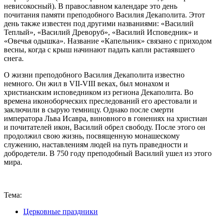
невисокосный). В православном календаре это день
почитания памяти преподобного Василия Декаполита. Этот
день также известен под другими названиями: «Василий
Теплый», «Василий Древоруб», «Василий Исповедник» и
«Овечья одышка». Название «Капельник» связано с приходом
весны, когда с крыш начинают падать капли растаявшего
снега.
О жизни преподобного Василия Декаполита известно
немного. Он жил в VII-VIII веках, был монахом и
христианским исповедником из региона Декаполита. Во
времена иконоборческих преследований его арестовали и
заключили в сырую темницу. Однако после смерти
императора Льва Исавра, виновного в гонениях на христиан
и почитателей икон, Василий обрел свободу. После этого он
продолжил свою жизнь, посвященную монашескому
служению, наставлениям людей на путь праведности и
добродетели. В 750 году преподобный Василий ушел из этого
мира.
Тема:
Церковные праздники