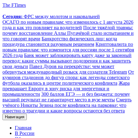
The FTimes
Сегодня:
ФРС между молотом и наковальней
ОСАГО по новым правилам: что изменилось с 1 августа 2026
года и как это повлияет на водителей
После тяжёлой травмы:
почему восстановление Аллы Пугачёвой стало испытанием и
что говорят врачи
Банкротство физических лиц: когда
процедура становится разумным решением
Криптовалюта по
новым правилам: что изменится для россиян после 1 сентября
2026 года
Банк может заблокировать карту даже за законный
перевод: какие суммы вызывают подозрения и как защитить
свои деньги
Павел Дуров на перекрёстке: чем может
обернуться международный розыск для создателя Telegram
От
кумиров стадионов до фигур спора: как легенды советского
футбола оказались в центре политического конфликта
Жара
превращает Европу в зону риска для энергетики и
промышленности
300 баллов ЕГЭ — и без бюджета: почему
высший результат не гарантирует место в вузе мечты
Смерть
учёного Никиты Зезина после конфликта на парковке: что
известно о трагедии и какие вопросы остаются без ответа
Навигация
Главная
В России