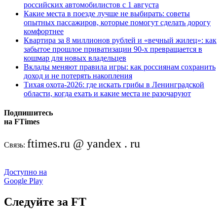
российских автомобилистов с 1 августа
Какие места в поезде лучше не выбирать: советы
опытных пассажиров, которые помогут сделать дорогу
комфортнее
Квартира за 8 миллионов рублей и «вечный жилец»: как
забытое прошлое приватизации 90-х превращается в
кошмар для новых владельцев
Вклады меняют правила игры: как россиянам сохранить
доход и не потерять накопления
Тихая охота-2026: где искать грибы в Ленинградской
области, когда ехать и какие места не разочаруют
Подпишитесь
на FTimes
ftimes.ru @ yandex . ru
Связь:
Доступно на
Google Play
Следуйте за FT