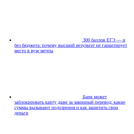
300 баллов ЕГЭ — и
без бюджета: почему высший результат не гарантирует
место в вузе мечты
Банк может
заблокировать карту даже за законный перевод: какие
суммы вызывают подозрения и как защитить свои
деньги