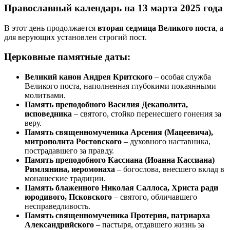
Православный календарь на 13 марта 2025 года
В этот день продолжается
вторая седмица Великого поста
, а
для верующих установлен строгий пост.
Церковные памятные даты:
Великий канон Андрея Критского
– особая служба
Великого поста, наполненная глубокими покаянными
молитвами.
Память преподобного Василия Декаполита,
исповедника
– святого, стойко перенесшего гонения за
веру.
Память священномученика Арсения (Мацеевича),
митрополита Ростовского
– духовного наставника,
пострадавшего за правду.
Память преподобного Кассиана (Иоанна Кассиана)
Римлянина, иеромонаха
– богослова, внесшего вклад в
монашеские традиции.
Память блаженного Николая Саллоса, Христа ради
юродивого, Псковского
– святого, обличавшего
несправедливость.
Память священномученика Протерия, патриарха
Александрийского
– пастыря, отдавшего жизнь за