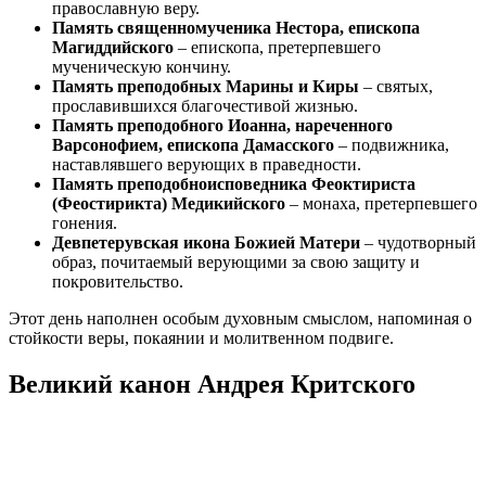
православную веру.
Память священномученика Нестора, епископа
Магиддийского
– епископа, претерпевшего
мученическую кончину.
Память преподобных Марины и Киры
– святых,
прославившихся благочестивой жизнью.
Память преподобного Иоанна, нареченного
Варсонофием, епископа Дамасского
– подвижника,
наставлявшего верующих в праведности.
Память преподобноисповедника Феоктириста
(Феостирикта) Медикийского
– монаха, претерпевшего
гонения.
Девпетерувская икона Божией Матери
– чудотворный
образ, почитаемый верующими за свою защиту и
покровительство.
Этот день наполнен особым духовным смыслом, напоминая о
стойкости веры, покаянии и молитвенном подвиге.
Великий канон Андрея Критского