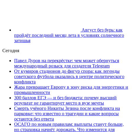
Август без бурь: как
пройдёт последний месяц лета в условиях солнечного
затишья
Сегодня
Павел Дуров на перекрёстке: чем может обернуться
международный розыск для создателя Telegram
От кумиров стадионов до фигур спора: как легенды
советского футбола оказались в центре политического
конфликта
Жара превращает Европу в зону риска для энергетики и
промышленности
300 баллов ЕГЭ — и без бюджета: почему высший
результат не гарантирует место в вузе мечты
Смерть учёного Никиты Зезина после конфликта на
парковке: что известно о трагедии и какие вопросы
остаются без ответа
ОСАГО по новым правилам: выплаты станут больше,
но страховка начнёт дорожать. Что изменится для