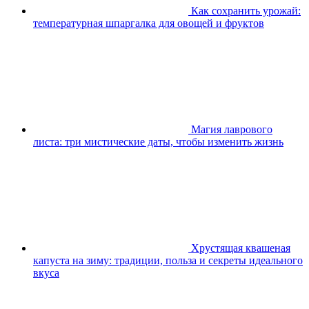
Как сохранить урожай:
температурная шпаргалка для овощей и фруктов
Магия лаврового
листа: три мистические даты, чтобы изменить жизнь
Хрустящая квашеная
капуста на зиму: традиции, польза и секреты идеального
вкуса