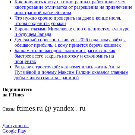
Как получить квоту на иностранных работников: чем
квотирование отличается от разрешения на привлечение
иностранной рабочей силы
Что нужно срочно проверить на даче в конце июля,
чтобы сохранить урожай
Европа глазами Михалкова: спор о ценностях, культуре
и будущем Запада
Денежный гороскоп на август 2026 года: кому звёзды
обещают прибыль, а кому придётся беречь кошелёк
Банкам это невыгодно: экономист рассказал, как
быстрее всего закрыть ипотеку и сэкономить на
процентах
Рандеву с тросточкой: как изменилась жизнь Аллы
Пугачёвой и почему Максим Галкин оказался главным
добытчиком семьи за границей
Подпишитесь
на FTimes
ftimes.ru @ yandex . ru
Связь:
Доступно на
Google Play