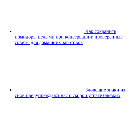
Как сохранить
помидоры целыми при консервации: проверенные
советы для домашних заготовок
Зловещие знаки из
снов предупреждают нас о скорой утрате близких