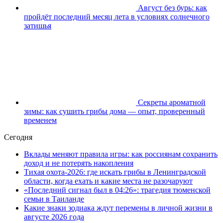
Август без бурь: как
пройдёт последний месяц лета в условиях солнечного
затишья
Секреты ароматной
зимы: как сушить грибы дома — опыт, проверенный
временем
Сегодня
Вклады меняют правила игры: как россиянам сохранить
доход и не потерять накопления
Тихая охота-2026: где искать грибы в Ленинградской
области, когда ехать и какие места не разочаруют
«Последний сигнал был в 04:26»: трагедия тюменской
семьи в Таиланде
Какие знаки зодиака ждут перемены в личной жизни в
августе 2026 года