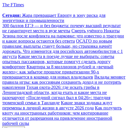
The FTimes
Сегодня:
Жара превращает Европу в зону риска для
энергетики и промышленности
300 баллов ЕГЭ — и без бюджета: почему высший результат
не гарантирует место в вузе мечты
Смерть учёного Никиты
Зезина после конфликта на парковке: что известно о трагедии
и какие вопросы остаются без ответа
ОСАГО по новым
правилам: выплаты станут больше, но страховка начнёт
дорожать. Что изменится для российских автомобилистов с 1
августа
Какие места в поезде лучше не выбирать: советы
опытных пассажиров, которые помогут сделать дорогу
комфортнее
Квартира за 8 миллионов рублей и «вечный
жилец»: как забытое прошлое приватизации 90-х
превращается в кошмар для новых владельцев
Вклады меняют
правила игры: как россиянам сохранить доход и не потерять
накопления
Тихая охота-2026: где искать грибы в
Ленинградской области, когда ехать и какие места не
разочаруют
«Последний сигнал был в 04:26»: трагедия
тюменской семьи в Таиланде
Какие знаки зодиака ждут
перемены в личной жизни в августе 2026 года
Как получить
квоту на иностранных работников: чем квотирование
отличается от разрешения на привлечение иностранной
рабочей силы