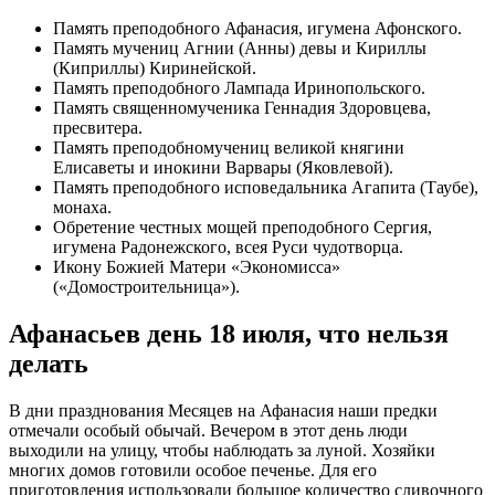
Память преподобного Афанасия, игумена Афонского.
Память мучениц Агнии (Анны) девы и Кириллы
(Киприллы) Киринейской.
Память преподобного Лампада Иринопольского.
Память священномученика Геннадия Здоровцева,
пресвитера.
Память преподобномучениц великой княгини
Елисаветы и инокини Варвары (Яковлевой).
Память преподобного исповедальника Агапита (Таубе),
монаха.
Обретение честных мощей преподобного Сергия,
игумена Радонежского, всея Руси чудотворца.
Икону Божией Матери «Экономисса»
(«Домостроительница»).
Афанасьев день 18 июля, что нельзя
делать
В дни празднования Месяцев на Афанасия наши предки
отмечали особый обычай. Вечером в этот день люди
выходили на улицу, чтобы наблюдать за луной. Хозяйки
многих домов готовили особое печенье. Для его
приготовления использовали большое количество сливочного