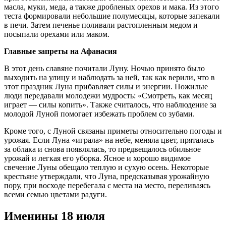
масла, муки, меда, а также дробленых орехов и мака. Из этого
теста формировали небольшие полумесяцы, которые запекали
в печи. Затем печенье поливали растопленным медом и
посыпали орехами или маком.
Главные запреты на Афанасия
В этот день славяне почитали Луну. Ночью принято было
выходить на улицу и наблюдать за ней, так как верили, что в
этот праздник Луна прибавляет силы и энергии. Пожилые
люди передавали молодежи мудрость: «Смотреть, как месяц
играет — силы копить». Также считалось, что наблюдение за
молодой Луной помогает избежать проблем со зубами.
Кроме того, с Луной связаны приметы относительно погоды и
урожая. Если Луна «играла» на небе, меняла цвет, пряталась
за облака и снова появлялась, то предвещалось обильное
урожай и легкая его уборка. Ясное и хорошо видимое
свечение Луны обещало теплую и сухую осень. Некоторые
крестьяне утверждали, что Луна, предсказывая урожайную
пору, при восходе перебегала с места на место, переливаясь
всеми семью цветами радуги.
Именины 18 июля