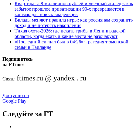
Квартира за 8 миллионов рублей и «вечный жилец»: как
забытое прошлое приватизации 90-х превращается в
кошмар для новых владельцев
Вклады меняют правила игры: как россиянам сохранить
доход и не потерять накопления
Тихая охота-2026: где искать грибы в Ленинградской
области, когда ехать и какие места не разочаруют
«Последний сигнал был в 04:26»: трагедия тюменской
семьи в Таиланде
Подпишитесь
на FTimes
ftimes.ru @ yandex . ru
Связь:
Доступно на
Google Play
Следуйте за FT