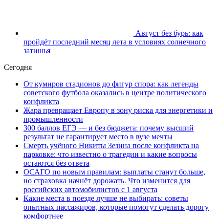
Август без бурь: как
пройдёт последний месяц лета в условиях солнечного
затишья
Сегодня
От кумиров стадионов до фигур спора: как легенды
советского футбола оказались в центре политического
конфликта
Жара превращает Европу в зону риска для энергетики и
промышленности
300 баллов ЕГЭ — и без бюджета: почему высший
результат не гарантирует место в вузе мечты
Смерть учёного Никиты Зезина после конфликта на
парковке: что известно о трагедии и какие вопросы
остаются без ответа
ОСАГО по новым правилам: выплаты станут больше,
но страховка начнёт дорожать. Что изменится для
российских автомобилистов с 1 августа
Какие места в поезде лучше не выбирать: советы
опытных пассажиров, которые помогут сделать дорогу
комфортнее