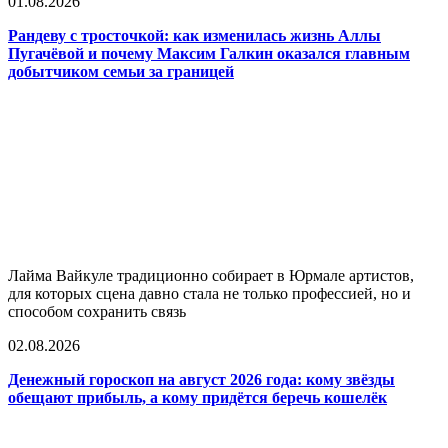
01.08.2026
Рандеву с тросточкой: как изменилась жизнь Аллы
Пугачёвой и почему Максим Галкин оказался главным
добытчиком семьи за границей
Лайма Вайкуле традиционно собирает в Юрмале артистов,
для которых сцена давно стала не только профессией, но и
способом сохранить связь
02.08.2026
Денежный гороскоп на август 2026 года: кому звёзды
обещают прибыль, а кому придётся беречь кошелёк