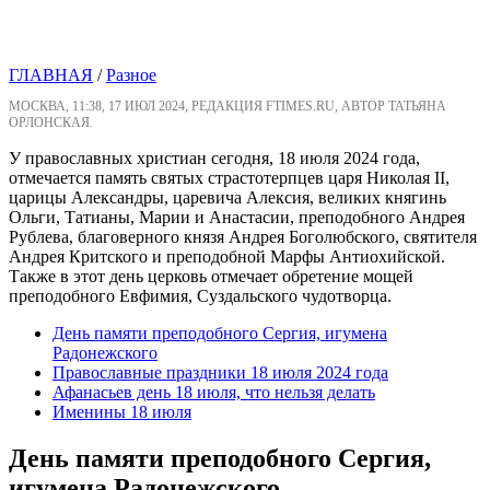
ГЛАВНАЯ
/
Разное
МОСКВА, 11:38, 17 ИЮЛ 2024, РЕДАКЦИЯ FTIMES.RU, АВТОР ТАТЬЯНА
ОРЛОНСКАЯ.
У православных христиан сегодня, 18 июля 2024 года,
отмечается память святых страстотерпцев царя Николая II,
царицы Александры, царевича Алексия, великих княгинь
Ольги, Татианы, Марии и Анастасии, преподобного Андрея
Рублева, благоверного князя Андрея Боголюбского, святителя
Андрея Критского и преподобной Марфы Антиохийской.
Также в этот день церковь отмечает обретение мощей
преподобного Евфимия, Суздальского чудотворца.
День памяти преподобного Сергия, игумена
Радонежского
Православные праздники 18 июля 2024 года
Афанасьев день 18 июля, что нельзя делать
Именины 18 июля
День памяти преподобного Сергия,
игумена Радонежского