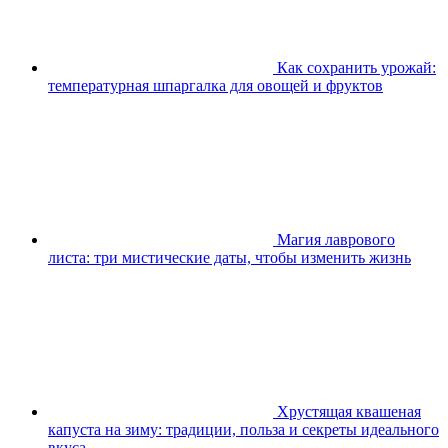
Как сохранить урожай:
температурная шпаргалка для овощей и фруктов
Магия лаврового
листа: три мистические даты, чтобы изменить жизнь
Хрустящая квашеная
капуста на зиму: традиции, польза и секреты идеального
вкуса