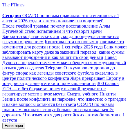
The FTimes
Сегодня:
ОСАГО по новым правилам: что изменилось с 1
августа 2026 года и как это повлияет на водителей
После тяжёлой травмы: почему восстановление Аллы
Пугачёвой стало испытанием и что говорят врачи
Банкротство физических лиц: когда процедура становится
разумным решением
Криптовалюта по новым правилам: что
изменится для россиян после 1 сентября 2026 года
Банк может
заблокировать карту даже за законный перевод: какие суммы
вызывают подозрения и как защитить свои деньги
Павел
Дуров на перекрёстке: чем может обернуться международный
розыск для создателя Telegram
От кумиров стадионов до
фигур спора: как легенды советского футбола оказались в
центре политического конфликта
Жара превращает Европу в
зону риска для энергетики и промышленности
300 баллов
ЕГЭ — и без бюджета: почему высший результат не
гарантирует место в вузе мечты
Смерть учёного Никиты
Зезина после конфликта на парковке: что известно о трагедии
и какие вопросы остаются без ответа
ОСАГО по новым
правилам: выплаты станут больше, но страховка начнёт
дорожать. Что изменится для российских автомобилистов с 1
августа
Навигация