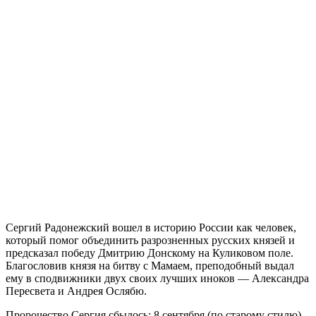
Сергий Радонежский вошел в историю России как человек,
который помог объединить разрозненных русских князей и
предсказал победу Дмитрию Донскому на Куликовом поле.
Благословив князя на битву с Мамаем, преподобный выдал
ему в сподвижники двух своих лучших иноков — Александра
Пересвета и Андрея Ослябю.
Пророчество Сергия сбылось: 8 сентября (по старому стилю)