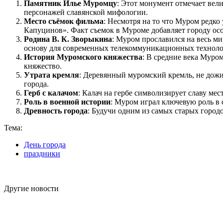
Памятник Илье Муромцу
: Этот монумент отмечает вел
персонажей славянской мифологии.
Место съёмок фильма
: Несмотря на то что Муром редко
Капуцинов». Факт съемок в Муроме добавляет городу осо
Родина В. К. Зворыкина
: Муром прославился на весь м
основу для современных телекоммуникационных техноло
История Муромского княжества
: В средние века Муро
княжество.
Утрата кремля
: Деревянный муромский кремль, не дожи
города.
Герб с калачом
: Калач на гербе символизирует славу м
Роль в военной истории
: Муром играл ключевую роль в 
Древность города
: Будучи одним из самых старых город
Тема:
День города
праздники
Другие новости