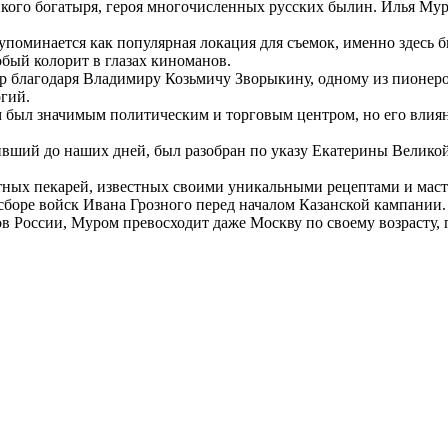
икого богатыря, героя многочисленных русских былин. Илья Мур
 упоминается как популярная локация для съемок, именно здесь
бый колорит в глазах киноманов.
ир благодаря Владимиру Козьмичу Зворыкину, одному из пионер
гий.
м был значимым политическим и торговым центром, но его влия
вший до наших дней, был разобран по указу Екатерины Великой.
естных пекарей, известных своими уникальными рецептами и мас
сборе войск Ивана Грозного перед началом Казанской кампании.
ов России, Муром превосходит даже Москву по своему возрасту, 