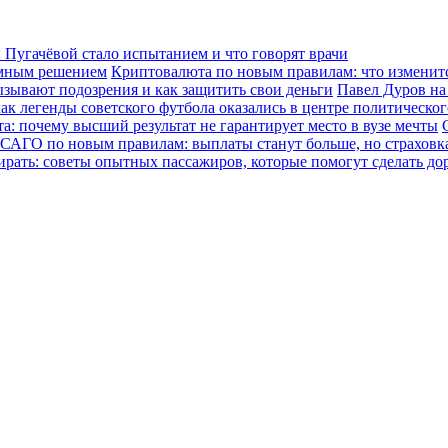
Пугачёвой стало испытанием и что говорят врачи
зумным решением
Криптовалюта по новым правилам: что изменится
ызывают подозрения и как защитить свои деньги
Павел Дуров на
ак легенды советского футбола оказались в центре политическо
а: почему высший результат не гарантирует место в вузе мечты
САГО по новым правилам: выплаты станут больше, но страховка
ирать: советы опытных пассажиров, которые помогут сделать до