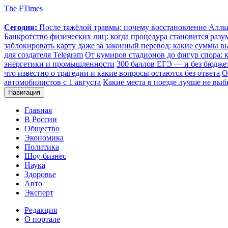
The FTimes
Сегодня:
После тяжёлой травмы: почему восстановление Аллы 
Банкротство физических лиц: когда процедура становится ра
заблокировать карту даже за законный перевод: какие суммы в
для создателя Telegram
От кумиров стадионов до фигур спора: к
энергетики и промышленности
300 баллов ЕГЭ — и без бюджет
что известно о трагедии и какие вопросы остаются без ответа
О
автомобилистов с 1 августа
Какие места в поезде лучше не выб
Навигация
Главная
В России
Общество
Экономика
Политика
Шоу-бизнес
Наука
Здоровье
Авто
Эксперт
Редакция
О портале