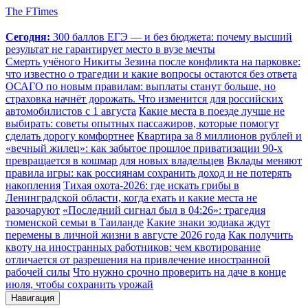
The FTimes
Сегодня:
300 баллов ЕГЭ — и без бюджета: почему высший
результат не гарантирует место в вузе мечты
Смерть учёного Никиты Зезина после конфликта на парковке:
что известно о трагедии и какие вопросы остаются без ответа
ОСАГО по новым правилам: выплаты станут больше, но
страховка начнёт дорожать. Что изменится для российских
автомобилистов с 1 августа
Какие места в поезде лучше не
выбирать: советы опытных пассажиров, которые помогут
сделать дорогу комфортнее
Квартира за 8 миллионов рублей и
«вечный жилец»: как забытое прошлое приватизации 90-х
превращается в кошмар для новых владельцев
Вклады меняют
правила игры: как россиянам сохранить доход и не потерять
накопления
Тихая охота-2026: где искать грибы в
Ленинградской области, когда ехать и какие места не
разочаруют
«Последний сигнал был в 04:26»: трагедия
тюменской семьи в Таиланде
Какие знаки зодиака ждут
перемены в личной жизни в августе 2026 года
Как получить
квоту на иностранных работников: чем квотирование
отличается от разрешения на привлечение иностранной
рабочей силы
Что нужно срочно проверить на даче в конце
июля, чтобы сохранить урожай
Навигация