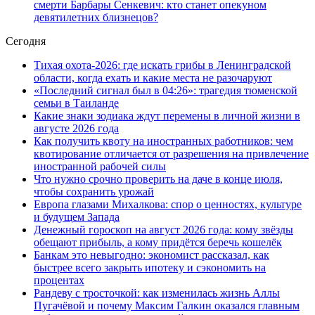
смерти Барбары Сенкевич: кто станет опекуном
девятилетних близнецов?
Сегодня
Тихая охота-2026: где искать грибы в Ленинградской
области, когда ехать и какие места не разочаруют
«Последний сигнал был в 04:26»: трагедия тюменской
семьи в Таиланде
Какие знаки зодиака ждут перемены в личной жизни в
августе 2026 года
Как получить квоту на иностранных работников: чем
квотирование отличается от разрешения на привлечение
иностранной рабочей силы
Что нужно срочно проверить на даче в конце июля,
чтобы сохранить урожай
Европа глазами Михалкова: спор о ценностях, культуре
и будущем Запада
Денежный гороскоп на август 2026 года: кому звёзды
обещают прибыль, а кому придётся беречь кошелёк
Банкам это невыгодно: экономист рассказал, как
быстрее всего закрыть ипотеку и сэкономить на
процентах
Рандеву с тросточкой: как изменилась жизнь Аллы
Пугачёвой и почему Максим Галкин оказался главным