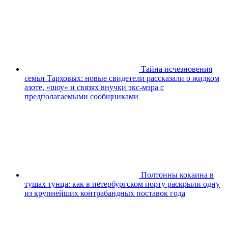
Тайна исчезновения
семьи Тарховых: новые свидетели рассказали о жидком
азоте, «шоу» и связях внучки экс-мэра с
предполагаемыми сообщниками
Полтонны кокаина в
тушах тунца: как в петербургском порту раскрыли одну
из крупнейших контрабандных поставок года