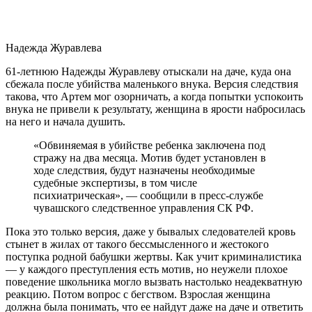
Надежда Журавлева
61-летнюю Надежды Журавлеву отыскали на даче, куда она
сбежала после убийства маленького внука. Версия следствия
такова, что Артем мог озорничать, а когда попытки успокоить
внука не привели к результату, женщина в ярости набросилась
на него и начала душить.
«Обвиняемая в убийстве ребенка заключена под
стражу на два месяца. Мотив будет установлен в
ходе следствия, будут назначены необходимые
судебные экспертизы, в том числе
психиатрическая», — сообщили в пресс-службе
чувашского следственное
управления СК РФ.
Пока это только версия, даже у бывалых следователей кровь
стынет в жилах от такого бессмысленного и жестокого
поступка родной бабушки жертвы. Как учит криминалистика
— у каждого преступления есть мотив, но неужели плохое
поведение школьника могло вызвать настолько неадекватную
реакцию. Потом вопрос с бегством. Взрослая женщина
должна была понимать, что ее найдут даже на даче и ответить