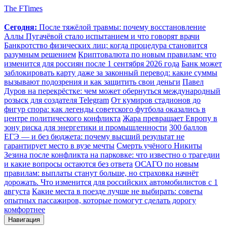
The FTimes
Сегодня:
После тяжёлой травмы: почему восстановление
Аллы Пугачёвой стало испытанием и что говорят врачи
Банкротство физических лиц: когда процедура становится
разумным решением
Криптовалюта по новым правилам: что
изменится для россиян после 1 сентября 2026 года
Банк может
заблокировать карту даже за законный перевод: какие суммы
вызывают подозрения и как защитить свои деньги
Павел
Дуров на перекрёстке: чем может обернуться международный
розыск для создателя Telegram
От кумиров стадионов до
фигур спора: как легенды советского футбола оказались в
центре политического конфликта
Жара превращает Европу в
зону риска для энергетики и промышленности
300 баллов
ЕГЭ — и без бюджета: почему высший результат не
гарантирует место в вузе мечты
Смерть учёного Никиты
Зезина после конфликта на парковке: что известно о трагедии
и какие вопросы остаются без ответа
ОСАГО по новым
правилам: выплаты станут больше, но страховка начнёт
дорожать. Что изменится для российских автомобилистов с 1
августа
Какие места в поезде лучше не выбирать: советы
опытных пассажиров, которые помогут сделать дорогу
комфортнее
Навигация