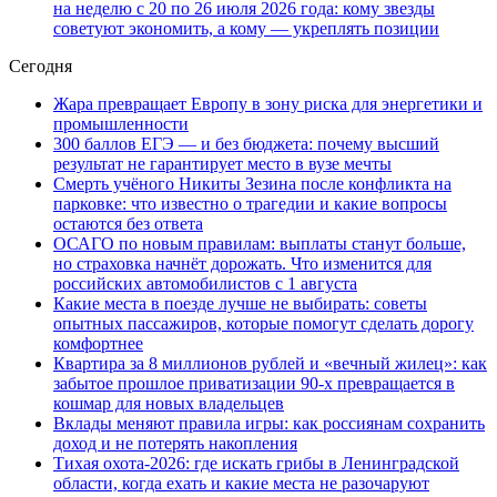
на неделю с 20 по 26 июля 2026 года: кому звезды
советуют экономить, а кому — укреплять позиции
Сегодня
Жара превращает Европу в зону риска для энергетики и
промышленности
300 баллов ЕГЭ — и без бюджета: почему высший
результат не гарантирует место в вузе мечты
Смерть учёного Никиты Зезина после конфликта на
парковке: что известно о трагедии и какие вопросы
остаются без ответа
ОСАГО по новым правилам: выплаты станут больше,
но страховка начнёт дорожать. Что изменится для
российских автомобилистов с 1 августа
Какие места в поезде лучше не выбирать: советы
опытных пассажиров, которые помогут сделать дорогу
комфортнее
Квартира за 8 миллионов рублей и «вечный жилец»: как
забытое прошлое приватизации 90-х превращается в
кошмар для новых владельцев
Вклады меняют правила игры: как россиянам сохранить
доход и не потерять накопления
Тихая охота-2026: где искать грибы в Ленинградской
области, когда ехать и какие места не разочаруют