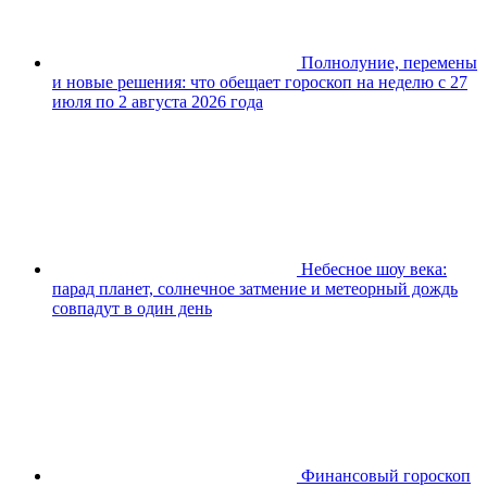
Полнолуние, перемены
и новые решения: что обещает гороскоп на неделю с 27
июля по 2 августа 2026 года
Небесное шоу века:
парад планет, солнечное затмение и метеорный дождь
совпадут в один день
Финансовый гороскоп