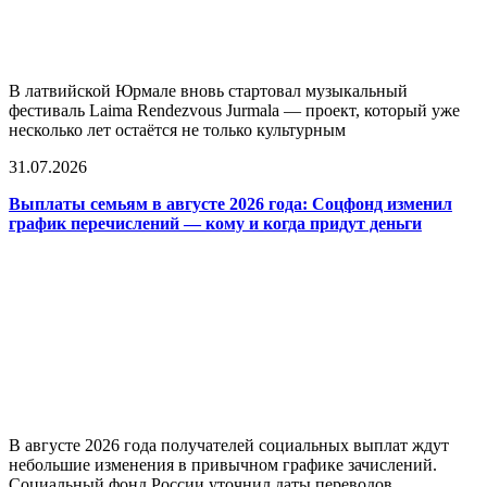
В латвийской Юрмале вновь стартовал музыкальный
фестиваль Laima Rendezvous Jurmala — проект, который уже
несколько лет остаётся не только культурным
31.07.2026
Выплаты семьям в августе 2026 года: Соцфонд изменил
график перечислений — кому и когда придут деньги
В августе 2026 года получателей социальных выплат ждут
небольшие изменения в привычном графике зачислений.
Социальный фонд России уточнил даты переводов