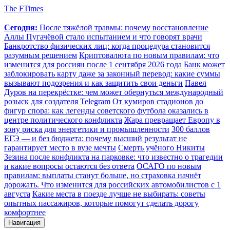
The FTimes
Сегодня:
После тяжёлой травмы: почему восстановление
Аллы Пугачёвой стало испытанием и что говорят врачи
Банкротство физических лиц: когда процедура становится
разумным решением
Криптовалюта по новым правилам: что
изменится для россиян после 1 сентября 2026 года
Банк может
заблокировать карту даже за законный перевод: какие суммы
вызывают подозрения и как защитить свои деньги
Павел
Дуров на перекрёстке: чем может обернуться международный
розыск для создателя Telegram
От кумиров стадионов до
фигур спора: как легенды советского футбола оказались в
центре политического конфликта
Жара превращает Европу в
зону риска для энергетики и промышленности
300 баллов
ЕГЭ — и без бюджета: почему высший результат не
гарантирует место в вузе мечты
Смерть учёного Никиты
Зезина после конфликта на парковке: что известно о трагедии
и какие вопросы остаются без ответа
ОСАГО по новым
правилам: выплаты станут больше, но страховка начнёт
дорожать. Что изменится для российских автомобилистов с 1
августа
Какие места в поезде лучше не выбирать: советы
опытных пассажиров, которые помогут сделать дорогу
комфортнее
Навигация