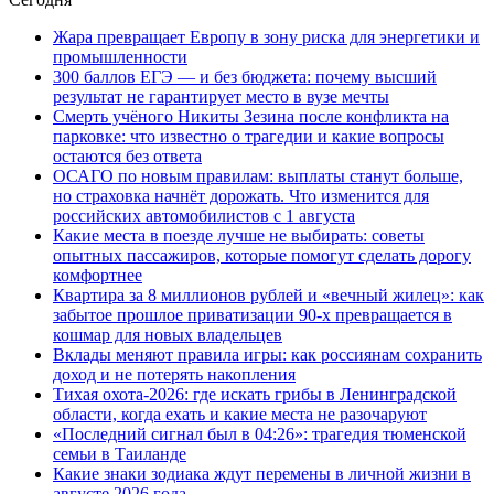
Жара превращает Европу в зону риска для энергетики и
промышленности
300 баллов ЕГЭ — и без бюджета: почему высший
результат не гарантирует место в вузе мечты
Смерть учёного Никиты Зезина после конфликта на
парковке: что известно о трагедии и какие вопросы
остаются без ответа
ОСАГО по новым правилам: выплаты станут больше,
но страховка начнёт дорожать. Что изменится для
российских автомобилистов с 1 августа
Какие места в поезде лучше не выбирать: советы
опытных пассажиров, которые помогут сделать дорогу
комфортнее
Квартира за 8 миллионов рублей и «вечный жилец»: как
забытое прошлое приватизации 90-х превращается в
кошмар для новых владельцев
Вклады меняют правила игры: как россиянам сохранить
доход и не потерять накопления
Тихая охота-2026: где искать грибы в Ленинградской
области, когда ехать и какие места не разочаруют
«Последний сигнал был в 04:26»: трагедия тюменской
семьи в Таиланде
Какие знаки зодиака ждут перемены в личной жизни в
августе 2026 года