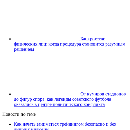
Банкротство
физических лиц: когда процедура становится разумным
решением
От кумиров стадионов
до фигур спора: как легенды советского футбола
оказались в центре политического конфликта
Новости по теме
Как начать заниматься трейдингом безопасно и без
лишних иллюзий