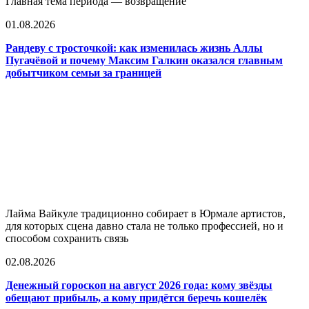
Главная тема периода — возвращение
01.08.2026
Рандеву с тросточкой: как изменилась жизнь Аллы
Пугачёвой и почему Максим Галкин оказался главным
добытчиком семьи за границей
Лайма Вайкуле традиционно собирает в Юрмале артистов,
для которых сцена давно стала не только профессией, но и
способом сохранить связь
02.08.2026
Денежный гороскоп на август 2026 года: кому звёзды
обещают прибыль, а кому придётся беречь кошелёк