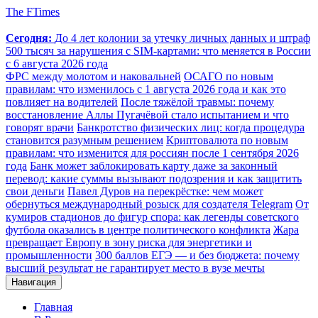
The FTimes
Сегодня:
До 4 лет колонии за утечку личных данных и штраф
500 тысяч за нарушения с SIM-картами: что меняется в России
с 6 августа 2026 года
ФРС между молотом и наковальней
ОСАГО по новым
правилам: что изменилось с 1 августа 2026 года и как это
повлияет на водителей
После тяжёлой травмы: почему
восстановление Аллы Пугачёвой стало испытанием и что
говорят врачи
Банкротство физических лиц: когда процедура
становится разумным решением
Криптовалюта по новым
правилам: что изменится для россиян после 1 сентября 2026
года
Банк может заблокировать карту даже за законный
перевод: какие суммы вызывают подозрения и как защитить
свои деньги
Павел Дуров на перекрёстке: чем может
обернуться международный розыск для создателя Telegram
От
кумиров стадионов до фигур спора: как легенды советского
футбола оказались в центре политического конфликта
Жара
превращает Европу в зону риска для энергетики и
промышленности
300 баллов ЕГЭ — и без бюджета: почему
высший результат не гарантирует место в вузе мечты
Навигация
Главная