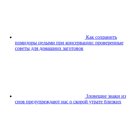
Как сохранить
помидоры целыми при консервации: проверенные
советы для домашних заготовок
Зловещие знаки из
снов предупреждают нас о скорой утрате близких