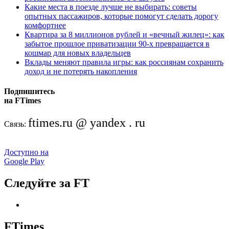
Какие места в поезде лучше не выбирать: советы
опытных пассажиров, которые помогут сделать дорогу
комфортнее
Квартира за 8 миллионов рублей и «вечный жилец»: как
забытое прошлое приватизации 90-х превращается в
кошмар для новых владельцев
Вклады меняют правила игры: как россиянам сохранить
доход и не потерять накопления
Подпишитесь
на FTimes
ftimes.ru @ yandex . ru
Связь:
Доступно на
Google Play
Следуйте за FT
FTimes