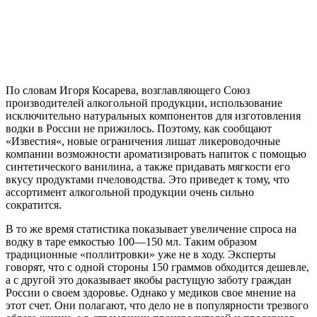
По
словам
Игоря
Косарева
,
возглавляющего
Союз
производителей
алкогольной
продукции
,
использование
исключительно
натуральных
компонентов
для
изготовления
водки
в
России
не
прижилось
.
Поэтому
,
как
сообщают
«
Известия
«,
новые
ограничения
лишат
ликероводочные
компании
возможности
ароматизировать
напиток
с
помощью
синтетического
ванилина
,
а
также
придавать
мягкости
его
вкусу
продуктами
пчеловодства
.
Это
приведет
к
тому
,
что
ассортимент
алкогольной
продукции
очень
сильно
сократится
.
В
то
же
время
статистика
показывает
увеличение
спроса
на
водку
в
таре
емкостью
100
—
150
мл
.
Таким
образом
традиционные
«
поллитровки
»
уже
не
в
ходу
.
Эксперты
говорят
,
что
с
одной
стороны
150
граммов
обходится
дешевле
,
а
с
другой
это
доказывает
якобы
растущую
заботу
граждан
России
о
своем
здоровье
.
Однако
у
медиков
свое
мнение
на
этот
счет
.
Они
полагают
,
что
дело
не
в
популярности
трезвого