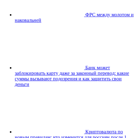
ФРС между молотом и
наковальней
Банк может
заблокировать карту даже за законный перевод: какие
суммы вызывают подозрения и как защитить свои
деньги
Криптовалюта по
новым правилам: что изменится для россиян после 1