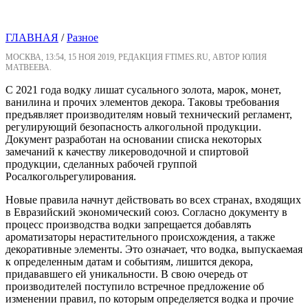
ГЛАВНАЯ
/
Разное
МОСКВА, 13:54, 15 НОЯ 2019, РЕДАКЦИЯ FTIMES.RU, АВТОР ЮЛИЯ
МАТВЕЕВА.
С
2021
года
водку
лишат
сусального
золота
,
марок
,
монет
,
ванилина
и
прочих
элементов
декора
.
Таковы
требования
предъявляет
производителям
новый
технический
регламент
,
регулирующий
безопасность
алкогольной
продукции
.
Документ
разработан
на
основании
списка
некоторых
замечаний
к
качеству
ликероводочной
и
спиртовой
продукции
,
сделанных
рабочей
группой
Росалкогольрегулирования
.
Новые
правила
начнут
действовать
во
всех
странах
,
входящих
в
Евразийский
экономический
союз
.
Согласно
документу
в
процесс
производства
водки
запрещается
добавлять
ароматизаторы
не
растительного
происхождения
,
а
также
декоративные
элементы
.
Это
означает
,
что
водка
,
выпускаемая
к
определенным
датам
и
событиям
,
лишится
декора
,
придававшего
ей
уникальности
.
В
свою
очередь
от
производителей
поступило
встречное
предложение
об
изменении
правил
,
по
которым
определяется
водка
и
прочие