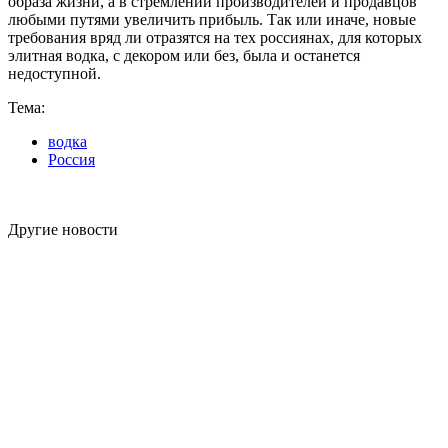
образа
жизни
,
а
в
стремлении
производителей
и
продавцов
любыми
путями
увеличить
прибыль
.
Так
или
иначе
,
новые
требования
вряд
ли
отразятся
на
тех
россиянах
,
для
которых
элитная
водка,
с
декором
или
без,
была
и
останется
недоступной
.
Тема:
водка
Россия
Другие новости