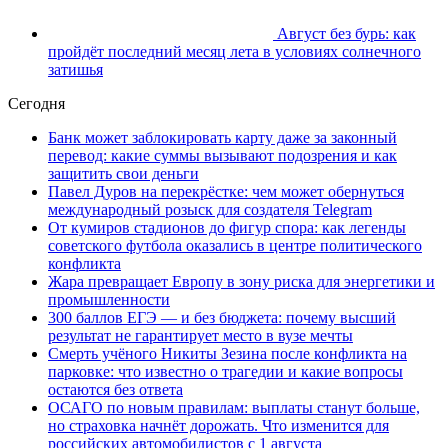
Август без бурь: как
пройдёт последний месяц лета в условиях солнечного
затишья
Сегодня
Банк может заблокировать карту даже за законный
перевод: какие суммы вызывают подозрения и как
защитить свои деньги
Павел Дуров на перекрёстке: чем может обернуться
международный розыск для создателя Telegram
От кумиров стадионов до фигур спора: как легенды
советского футбола оказались в центре политического
конфликта
Жара превращает Европу в зону риска для энергетики и
промышленности
300 баллов ЕГЭ — и без бюджета: почему высший
результат не гарантирует место в вузе мечты
Смерть учёного Никиты Зезина после конфликта на
парковке: что известно о трагедии и какие вопросы
остаются без ответа
ОСАГО по новым правилам: выплаты станут больше,
но страховка начнёт дорожать. Что изменится для
российских автомобилистов с 1 августа