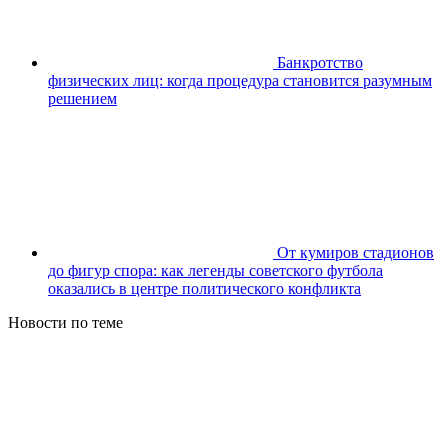
Банкротство
физических лиц: когда процедура становится разумным
решением
От кумиров стадионов
до фигур спора: как легенды советского футбола
оказались в центре политического конфликта
Новости по теме