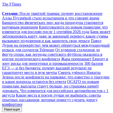
The FTimes
Сегодня:
После тяжёлой травмы: почему восстановление
Аллы Пугачёвой стало испытанием и что говорят врачи
Банкротство физических лиц: когда процедура становится
разумным решением
Криптовалюта по новым правилам: что
изменится для россиян после 1 сентября 2026 года
Банк может
заблокировать карту даже за законный перевод: какие суммы
вызывают подозрения и как защитить свои деньги
Павел
Дуров на перекрёстке: чем может обернуться международный
розыск для создателя Telegram
От кумиров стадионов до
фигур спора: как легенды советского футбола оказались в
центре политического конфликта
Жара превращает Европу в
зону риска для энергетики и промышленности
300 баллов
ЕГЭ — и без бюджета: почему высший результат не
гарантирует место в вузе мечты
Смерть учёного Никиты
Зезина после конфликта на парковке: что известно о трагедии
и какие вопросы остаются без ответа
ОСАГО по новым
правилам: выплаты станут больше, но страховка начнёт
дорожать. Что изменится для российских автомобилистов с 1
августа
Какие места в поезде лучше не выбирать: советы
опытных пассажиров, которые помогут сделать дорогу
комфортнее
Навигация