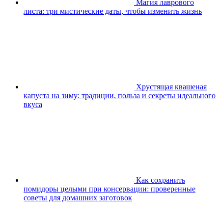
Магия лаврового
листа: три мистические даты, чтобы изменить жизнь
Хрустящая квашеная
капуста на зиму: традиции, польза и секреты идеального
вкуса
Как сохранить
помидоры целыми при консервации: проверенные
советы для домашних заготовок