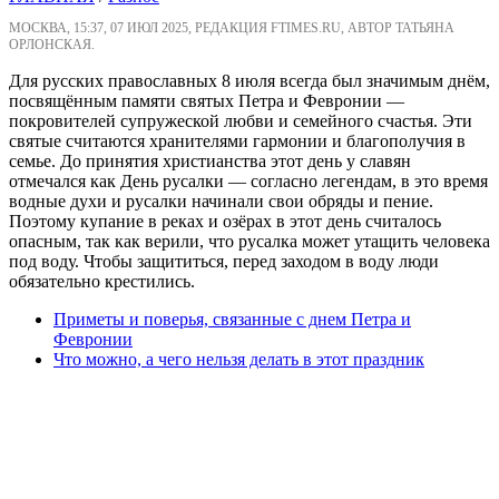
МОСКВА, 15:37, 07 ИЮЛ 2025, РЕДАКЦИЯ FTIMES.RU, АВТОР ТАТЬЯНА
ОРЛОНСКАЯ.
Для русских православных 8 июля всегда был значимым днём,
посвящённым памяти святых Петра и Февронии —
покровителей супружеской любви и семейного счастья. Эти
святые считаются хранителями гармонии и благополучия в
семье. До принятия христианства этот день у славян
отмечался как День русалки — согласно легендам, в это время
водные духи и русалки начинали свои обряды и пение.
Поэтому купание в реках и озёрах в этот день считалось
опасным, так как верили, что русалка может утащить человека
под воду. Чтобы защититься, перед заходом в воду люди
обязательно крестились.
Приметы и поверья, связанные с днем Петра и
Февронии
Что можно, а чего нельзя делать в этот праздник