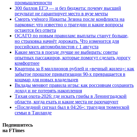
промышленности
300 баллов ЕГЭ — и без бюджета: почему высший
результат не гарантирует место в вузе мечты
Смерть учёного Никиты Зезина после конфликта на
парковке: что известно о трагедии и какие вопросы
остаются без ответа
ОСАГО по новым правилам: выплаты станут больше,
но страховка начнёт дорожать. Что изменится для
российских автомобилистов с 1 августа
Какие места в поезде лучше не выбирать: советы
опытных пассажиров, которые помогут сделать дорогу
комфортнее
Квартира за 8 миллионов рублей и «вечный жилец»: как
забытое прошлое приватизации 90-х превращается в
кошмар для новых владельцев
Вклады меняют правила игры: как россиянам сохранить
доход и не потерять накопления
Тихая охота-2026: где искать грибы в Ленинградской
области, когда ехать и какие места не разочаруют
«Последний сигнал был в 04:26»: трагедия тюменской
семьи в Таиланде
Подпишитесь
на FTimes