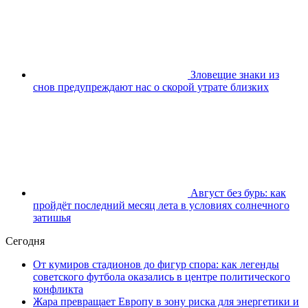
Зловещие знаки из
снов предупреждают нас о скорой утрате близких
Август без бурь: как
пройдёт последний месяц лета в условиях солнечного
затишья
Сегодня
От кумиров стадионов до фигур спора: как легенды
советского футбола оказались в центре политического
конфликта
Жара превращает Европу в зону риска для энергетики и