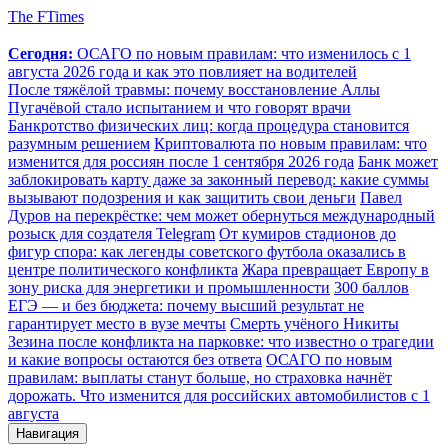
The FTimes
Сегодня:
ОСАГО по новым правилам: что изменилось с 1
августа 2026 года и как это повлияет на водителей
После тяжёлой травмы: почему восстановление Аллы
Пугачёвой стало испытанием и что говорят врачи
Банкротство физических лиц: когда процедура становится
разумным решением
Криптовалюта по новым правилам: что
изменится для россиян после 1 сентября 2026 года
Банк может
заблокировать карту даже за законный перевод: какие суммы
вызывают подозрения и как защитить свои деньги
Павел
Дуров на перекрёстке: чем может обернуться международный
розыск для создателя Telegram
От кумиров стадионов до
фигур спора: как легенды советского футбола оказались в
центре политического конфликта
Жара превращает Европу в
зону риска для энергетики и промышленности
300 баллов
ЕГЭ — и без бюджета: почему высший результат не
гарантирует место в вузе мечты
Смерть учёного Никиты
Зезина после конфликта на парковке: что известно о трагедии
и какие вопросы остаются без ответа
ОСАГО по новым
правилам: выплаты станут больше, но страховка начнёт
дорожать. Что изменится для российских автомобилистов с 1
августа
Навигация