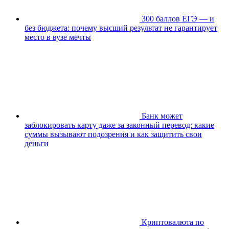
300 баллов ЕГЭ — и
без бюджета: почему высший результат не гарантирует
место в вузе мечты
Банк может
заблокировать карту даже за законный перевод: какие
суммы вызывают подозрения и как защитить свои
деньги
Криптовалюта по