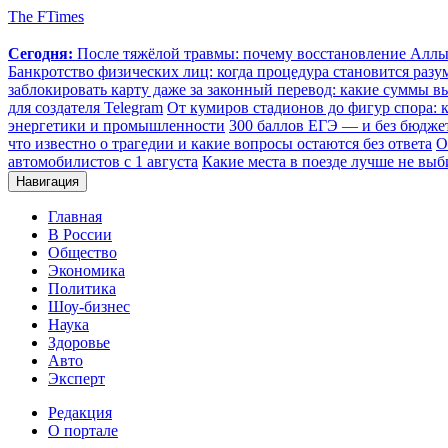
The FTimes
Сегодня:
После тяжёлой травмы: почему восстановление Аллы 
Банкротство физических лиц: когда процедура становится ра
заблокировать карту даже за законный перевод: какие суммы в
для создателя Telegram
От кумиров стадионов до фигур спора: к
энергетики и промышленности
300 баллов ЕГЭ — и без бюджет
что известно о трагедии и какие вопросы остаются без ответа
О
автомобилистов с 1 августа
Какие места в поезде лучше не выб
Навигация
Главная
В России
Общество
Экономика
Политика
Шоу-бизнес
Наука
Здоровье
Авто
Эксперт
Редакция
О портале