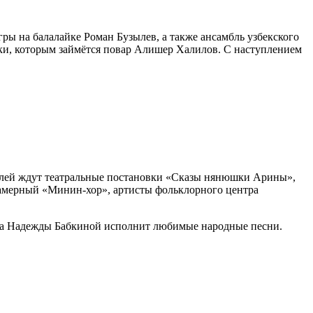
ры на балалайке Роман Бузылев, а также ансамбль узбекского
ки, которым займётся повар Алишер Халилов. С наступлением
телей ждут театральные постановки «Сказы нянюшки Арины»,
 камерный «Минин-хор», артисты фольклорного центра
атра Надежды Бабкиной исполнит любимые народные песни.