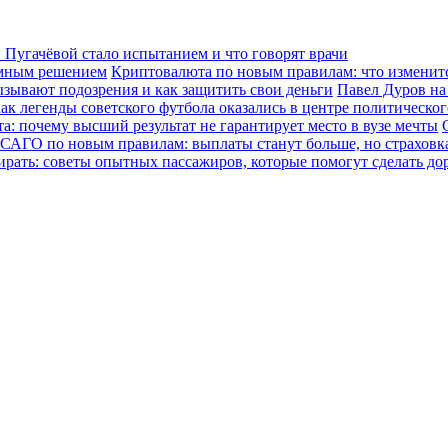
Пугачёвой стало испытанием и что говорят врачи
зумным решением
Криптовалюта по новым правилам: что изменится
ызывают подозрения и как защитить свои деньги
Павел Дуров на
ак легенды советского футбола оказались в центре политическо
а: почему высший результат не гарантирует место в вузе мечты
САГО по новым правилам: выплаты станут больше, но страховка
ирать: советы опытных пассажиров, которые помогут сделать до