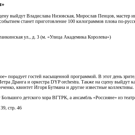
ы»
цену выйдут Владислава Низовская, Мирослав Пенцов, мастер иг
событием станет приготовление 100 килограммов плова по-русс
.
анкинская ул., д. 3 (м. «Улица Академика Королева»)
кое» порадует гостей насыщенной программой. В этот день зри
етра Дранга и оркестра DYP orchestra. Также на сцену выйдут
нченко, квинтет Игоря Бутмана и другие известные коллективы.
т Большого детского хора ВГТРК, а ансамбль «Россияне» из те
9, стр. 46