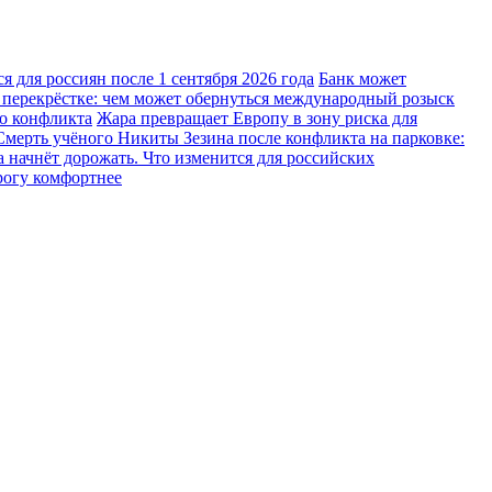
 для россиян после 1 сентября 2026 года
Банк может
 перекрёстке: чем может обернуться международный розыск
го конфликта
Жара превращает Европу в зону риска для
Смерть учёного Никиты Зезина после конфликта на парковке:
 начнёт дорожать. Что изменится для российских
рогу комфортнее