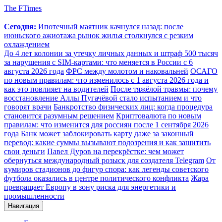
The FTimes
Сегодня:
Ипотечный маятник качнулся назад: после
июньского ажиотажа рынок жилья столкнулся с резким
охлаждением
До 4 лет колонии за утечку личных данных и штраф 500 тысяч
за нарушения с SIM-картами: что меняется в России с 6
августа 2026 года
ФРС между молотом и наковальней
ОСАГО
по новым правилам: что изменилось с 1 августа 2026 года и
как это повлияет на водителей
После тяжёлой травмы: почему
восстановление Аллы Пугачёвой стало испытанием и что
говорят врачи
Банкротство физических лиц: когда процедура
становится разумным решением
Криптовалюта по новым
правилам: что изменится для россиян после 1 сентября 2026
года
Банк может заблокировать карту даже за законный
перевод: какие суммы вызывают подозрения и как защитить
свои деньги
Павел Дуров на перекрёстке: чем может
обернуться международный розыск для создателя Telegram
От
кумиров стадионов до фигур спора: как легенды советского
футбола оказались в центре политического конфликта
Жара
превращает Европу в зону риска для энергетики и
промышленности
Навигация