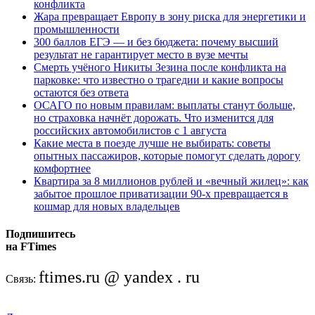
конфликта
Жара превращает Европу в зону риска для энергетики и
промышленности
300 баллов ЕГЭ — и без бюджета: почему высший
результат не гарантирует место в вузе мечты
Смерть учёного Никиты Зезина после конфликта на
парковке: что известно о трагедии и какие вопросы
остаются без ответа
ОСАГО по новым правилам: выплаты станут больше,
но страховка начнёт дорожать. Что изменится для
российских автомобилистов с 1 августа
Какие места в поезде лучше не выбирать: советы
опытных пассажиров, которые помогут сделать дорогу
комфортнее
Квартира за 8 миллионов рублей и «вечный жилец»: как
забытое прошлое приватизации 90-х превращается в
кошмар для новых владельцев
Подпишитесь
на FTimes
ftimes.ru @ yandex . ru
Связь: