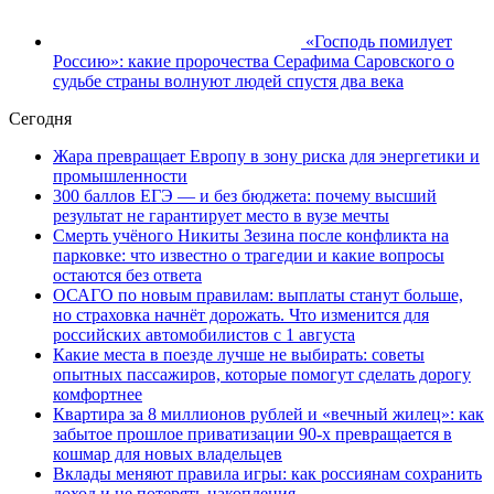
«Господь помилует
Россию»: какие пророчества Серафима Саровского о
судьбе страны волнуют людей спустя два века
Сегодня
Жара превращает Европу в зону риска для энергетики и
промышленности
300 баллов ЕГЭ — и без бюджета: почему высший
результат не гарантирует место в вузе мечты
Смерть учёного Никиты Зезина после конфликта на
парковке: что известно о трагедии и какие вопросы
остаются без ответа
ОСАГО по новым правилам: выплаты станут больше,
но страховка начнёт дорожать. Что изменится для
российских автомобилистов с 1 августа
Какие места в поезде лучше не выбирать: советы
опытных пассажиров, которые помогут сделать дорогу
комфортнее
Квартира за 8 миллионов рублей и «вечный жилец»: как
забытое прошлое приватизации 90-х превращается в
кошмар для новых владельцев
Вклады меняют правила игры: как россиянам сохранить
доход и не потерять накопления