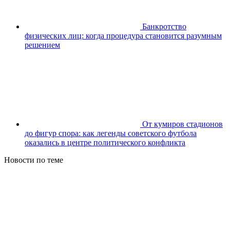
Банкротство
физических лиц: когда процедура становится разумным
решением
От кумиров стадионов
до фигур спора: как легенды советского футбола
оказались в центре политического конфликта
Новости по теме