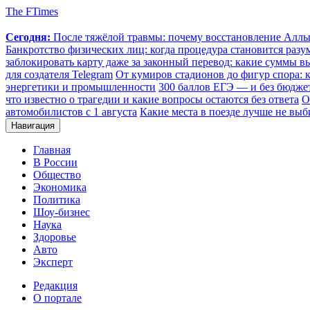
The FTimes
Сегодня:
После тяжёлой травмы: почему восстановление Аллы 
Банкротство физических лиц: когда процедура становится ра
заблокировать карту даже за законный перевод: какие суммы в
для создателя Telegram
От кумиров стадионов до фигур спора: к
энергетики и промышленности
300 баллов ЕГЭ — и без бюджет
что известно о трагедии и какие вопросы остаются без ответа
О
автомобилистов с 1 августа
Какие места в поезде лучше не выб
Навигация
Главная
В России
Общество
Экономика
Политика
Шоу-бизнес
Наука
Здоровье
Авто
Эксперт
Редакция
О портале