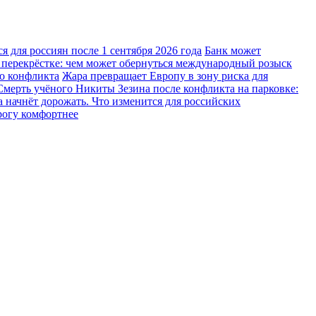
 для россиян после 1 сентября 2026 года
Банк может
 перекрёстке: чем может обернуться международный розыск
го конфликта
Жара превращает Европу в зону риска для
Смерть учёного Никиты Зезина после конфликта на парковке:
 начнёт дорожать. Что изменится для российских
рогу комфортнее