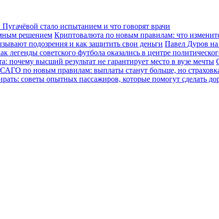
Пугачёвой стало испытанием и что говорят врачи
зумным решением
Криптовалюта по новым правилам: что изменится
ызывают подозрения и как защитить свои деньги
Павел Дуров на
ак легенды советского футбола оказались в центре политическо
а: почему высший результат не гарантирует место в вузе мечты
САГО по новым правилам: выплаты станут больше, но страховка
ирать: советы опытных пассажиров, которые помогут сделать до