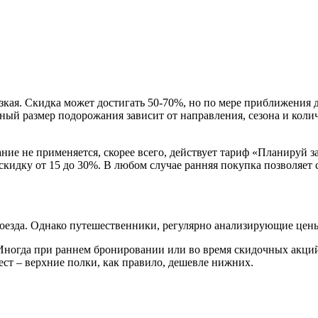
кая. Скидка может достигать 50-70%, но по мере приближения да
ный размер подорожания зависит от направления, сезона и коли
ие не применяется, скорее всего, действует тариф «Планируй з
скидку от 15 до 30%. В любом случае ранняя покупка позволяет 
езда. Однако путешественники, регулярно анализирующие цены, з
 Иногда при раннем бронировании или во время скидочных акций
ст – верхние полки, как правило, дешевле нижних.