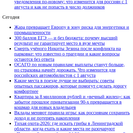
уведомления по-новому: что изменится для россиян с 1
августа и как не попасть в число должников
Сегодня
Жара превращает Европу в зону риска для энергетики и
промышленности
300 баллов ЕГЭ — и без бюджета: почему высший
результат не гарантирует место в вузе мечты
Смерть учёного Никиты Зезина после конфликта на
парковке: что известно о трагедии и какие вопросы
остаются без ответа
ОСАГО по новым правилам: выплаты станут больше,
но страховка начнёт дорожать. Что изменится для
российских автомобилистов с 1 августа
Какие места в поезде лучше не выбирать: советы
опытных пассажиров, которые помогут сделать дорогу
комфортнее
Квартира за 8 миллионов рублей и «вечный жилец»: как
забытое прошлое приватизации 90-х превращается в
кошмар для новых владельцев
Вклады меняют правила игры: как россиянам сохранить
доход и не потерять накопления
Тихая охота-2026: где искать грибы в Ленинградской
области, когда ехать и какие места не разочаруют