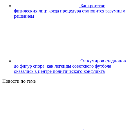
Банкротство
физических лиц: когда процедура становится разумным
решением
От кумиров стадионов
до фигур спора: как легенды советского футбола
оказались в центре политического конфликта
Новости по теме