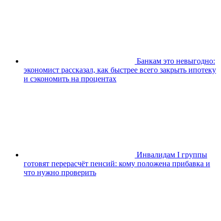
Банкам это невыгодно:
экономист рассказал, как быстрее всего закрыть ипотеку
и сэкономить на процентах
Инвалидам I группы
готовят перерасчёт пенсий: кому положена прибавка и
что нужно проверить