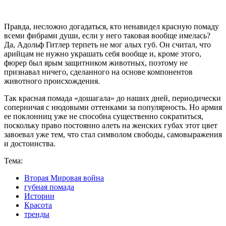
Правда, несложно догадаться, кто ненавидел красную помаду
всеми фибрами души, если у него таковая вообще имелась?
Да, Адольф Гитлер терпеть не мог алых губ. Он считал, что
арийцам не нужно украшать себя вообще и, кроме этого,
фюрер был ярым защитником животных, поэтому не
признавал ничего, сделанного на основе компонентов
животного происхождения.
Так красная помада «дошагала» до наших дней, периодически
соперничая с нюдовыми оттенками за популярность. Но армия
ее поклонниц уже не способна существенно сократиться,
поскольку право постоянно алеть на женских губах этот цвет
завоевал уже тем, что стал символом свободы, самовыражения
и достоинства.
Тема:
Вторая Мировая война
губная помада
Истории
Красота
тренды