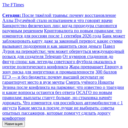
The FTimes
Сегодня:
После тяжёлой травмы: почему восстановление
Аллы Пугачёвой стало испытанием и что говорят врачи
Банкротство физических лиц: когда процедура становится
разумным решением
Криптовалюта по новым правилам: что
изменится для россиян после 1 сентября 2026 года
Банк может
заблокировать карту даже за законный перевод: какие суммы
вызывают подозрения и как защитить свои деньги
Павел
Дуров на перекрёстке: чем может обернуться международный
розыск для создателя Telegram
От кумиров стадионов до
фигур спора: как легенды советского футбола оказались в
центре политического конфликта
Жара превращает Европу в
зону риска для энергетики и промышленности
300 баллов
ЕГЭ — и без бюджета: почему высший результат не
гарантирует место в вузе мечты
Смерть учёного Никиты
Зезина после конфликта на парковке: что известно о трагедии
и какие вопросы остаются без ответа
ОСАГО по новым
правилам: выплаты станут больше, но страховка начнёт
дорожать. Что изменится для российских автомобилистов с 1
августа
Какие места в поезде лучше не выбирать: советы
опытных пассажиров, которые помогут сделать дорогу
комфортнее
Навигация