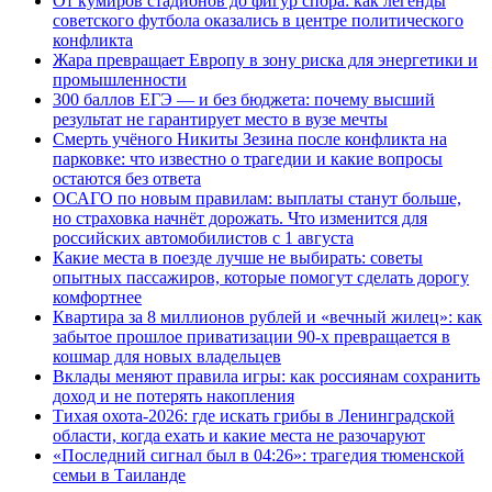
От кумиров стадионов до фигур спора: как легенды
советского футбола оказались в центре политического
конфликта
Жара превращает Европу в зону риска для энергетики и
промышленности
300 баллов ЕГЭ — и без бюджета: почему высший
результат не гарантирует место в вузе мечты
Смерть учёного Никиты Зезина после конфликта на
парковке: что известно о трагедии и какие вопросы
остаются без ответа
ОСАГО по новым правилам: выплаты станут больше,
но страховка начнёт дорожать. Что изменится для
российских автомобилистов с 1 августа
Какие места в поезде лучше не выбирать: советы
опытных пассажиров, которые помогут сделать дорогу
комфортнее
Квартира за 8 миллионов рублей и «вечный жилец»: как
забытое прошлое приватизации 90-х превращается в
кошмар для новых владельцев
Вклады меняют правила игры: как россиянам сохранить
доход и не потерять накопления
Тихая охота-2026: где искать грибы в Ленинградской
области, когда ехать и какие места не разочаруют
«Последний сигнал был в 04:26»: трагедия тюменской
семьи в Таиланде