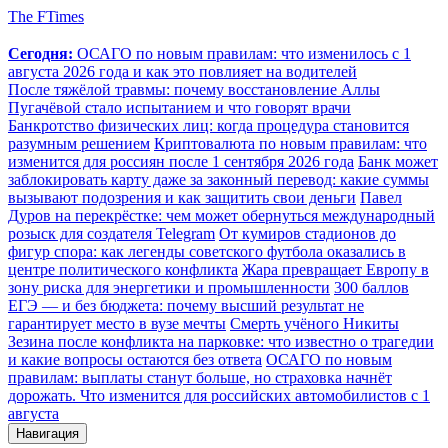
The FTimes
Сегодня:
ОСАГО по новым правилам: что изменилось с 1
августа 2026 года и как это повлияет на водителей
После тяжёлой травмы: почему восстановление Аллы
Пугачёвой стало испытанием и что говорят врачи
Банкротство физических лиц: когда процедура становится
разумным решением
Криптовалюта по новым правилам: что
изменится для россиян после 1 сентября 2026 года
Банк может
заблокировать карту даже за законный перевод: какие суммы
вызывают подозрения и как защитить свои деньги
Павел
Дуров на перекрёстке: чем может обернуться международный
розыск для создателя Telegram
От кумиров стадионов до
фигур спора: как легенды советского футбола оказались в
центре политического конфликта
Жара превращает Европу в
зону риска для энергетики и промышленности
300 баллов
ЕГЭ — и без бюджета: почему высший результат не
гарантирует место в вузе мечты
Смерть учёного Никиты
Зезина после конфликта на парковке: что известно о трагедии
и какие вопросы остаются без ответа
ОСАГО по новым
правилам: выплаты станут больше, но страховка начнёт
дорожать. Что изменится для российских автомобилистов с 1
августа
Навигация