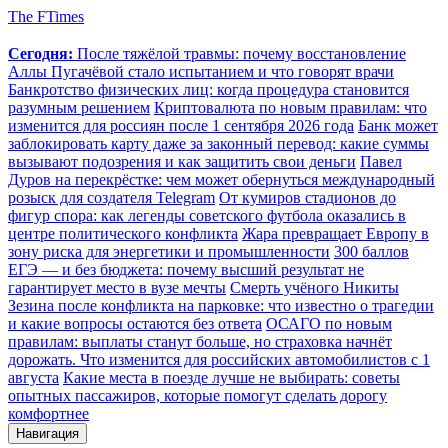
The FTimes
Сегодня:
После тяжёлой травмы: почему восстановление
Аллы Пугачёвой стало испытанием и что говорят врачи
Банкротство физических лиц: когда процедура становится
разумным решением
Криптовалюта по новым правилам: что
изменится для россиян после 1 сентября 2026 года
Банк может
заблокировать карту даже за законный перевод: какие суммы
вызывают подозрения и как защитить свои деньги
Павел
Дуров на перекрёстке: чем может обернуться международный
розыск для создателя Telegram
От кумиров стадионов до
фигур спора: как легенды советского футбола оказались в
центре политического конфликта
Жара превращает Европу в
зону риска для энергетики и промышленности
300 баллов
ЕГЭ — и без бюджета: почему высший результат не
гарантирует место в вузе мечты
Смерть учёного Никиты
Зезина после конфликта на парковке: что известно о трагедии
и какие вопросы остаются без ответа
ОСАГО по новым
правилам: выплаты станут больше, но страховка начнёт
дорожать. Что изменится для российских автомобилистов с 1
августа
Какие места в поезде лучше не выбирать: советы
опытных пассажиров, которые помогут сделать дорогу
комфортнее
Навигация