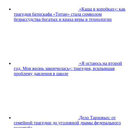
«Каша в коробках»: как
трагедия батискафа «Титан» стала символом
безрассудства богатых и краха веры в технологии
«Я остаюсь на второй
год. Моя жизнь закончилась»: трагедия, вскрывшая
проблему давления в школе
Дело Тарховых: от
семейной трагедии до уголовной драмы федерального
масштаба