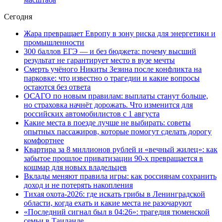
Сегодня
Жара превращает Европу в зону риска для энергетики и
промышленности
300 баллов ЕГЭ — и без бюджета: почему высший
результат не гарантирует место в вузе мечты
Смерть учёного Никиты Зезина после конфликта на
парковке: что известно о трагедии и какие вопросы
остаются без ответа
ОСАГО по новым правилам: выплаты станут больше,
но страховка начнёт дорожать. Что изменится для
российских автомобилистов с 1 августа
Какие места в поезде лучше не выбирать: советы
опытных пассажиров, которые помогут сделать дорогу
комфортнее
Квартира за 8 миллионов рублей и «вечный жилец»: как
забытое прошлое приватизации 90-х превращается в
кошмар для новых владельцев
Вклады меняют правила игры: как россиянам сохранить
доход и не потерять накопления
Тихая охота-2026: где искать грибы в Ленинградской
области, когда ехать и какие места не разочаруют
«Последний сигнал был в 04:26»: трагедия тюменской
семьи в Таиланде