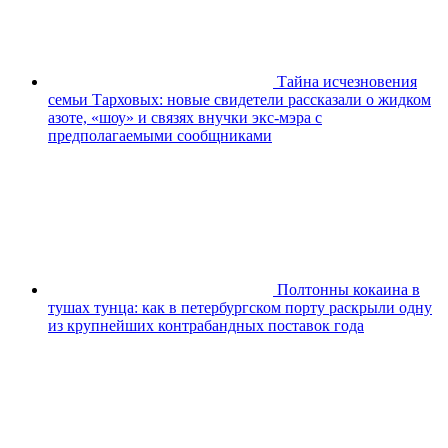
Тайна исчезновения
семьи Тарховых: новые свидетели рассказали о жидком
азоте, «шоу» и связях внучки экс-мэра с
предполагаемыми сообщниками
Полтонны кокаина в
тушах тунца: как в петербургском порту раскрыли одну
из крупнейших контрабандных поставок года