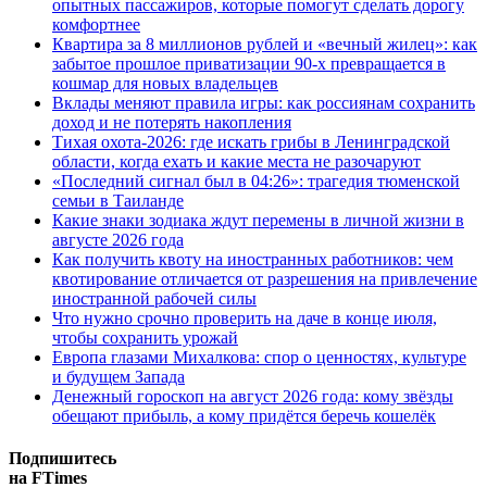
опытных пассажиров, которые помогут сделать дорогу
комфортнее
Квартира за 8 миллионов рублей и «вечный жилец»: как
забытое прошлое приватизации 90-х превращается в
кошмар для новых владельцев
Вклады меняют правила игры: как россиянам сохранить
доход и не потерять накопления
Тихая охота-2026: где искать грибы в Ленинградской
области, когда ехать и какие места не разочаруют
«Последний сигнал был в 04:26»: трагедия тюменской
семьи в Таиланде
Какие знаки зодиака ждут перемены в личной жизни в
августе 2026 года
Как получить квоту на иностранных работников: чем
квотирование отличается от разрешения на привлечение
иностранной рабочей силы
Что нужно срочно проверить на даче в конце июля,
чтобы сохранить урожай
Европа глазами Михалкова: спор о ценностях, культуре
и будущем Запада
Денежный гороскоп на август 2026 года: кому звёзды
обещают прибыль, а кому придётся беречь кошелёк
Подпишитесь
на FTimes