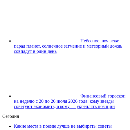
Небесное шоу века:
парад планет, солнечное затмение и метеорный дождь
совпадут в один день
Финансовый гороскоп
на неделю с 20 по 26 июля 2026 года: кому звезды
советуют экономить, а кому — укреплять позиции
Сегодня
Какие места в поезде лучше не выбирать: советы