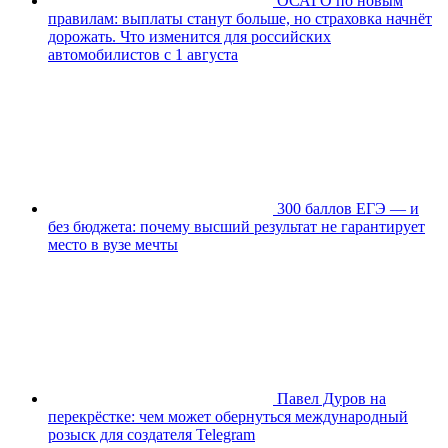
ОСАГО по новым
правилам: выплаты станут больше, но страховка начнёт
дорожать. Что изменится для российских
автомобилистов с 1 августа
300 баллов ЕГЭ — и
без бюджета: почему высший результат не гарантирует
место в вузе мечты
Павел Дуров на
перекрёстке: чем может обернуться международный
розыск для создателя Telegram