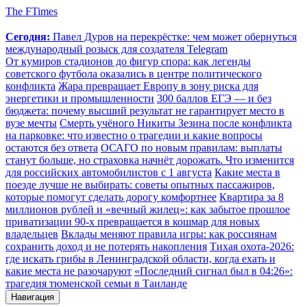
The FTimes
Сегодня:
Павел Дуров на перекрёстке: чем может обернуться
международный розыск для создателя Telegram
От кумиров стадионов до фигур спора: как легенды
советского футбола оказались в центре политического
конфликта
Жара превращает Европу в зону риска для
энергетики и промышленности
300 баллов ЕГЭ — и без
бюджета: почему высший результат не гарантирует место в
вузе мечты
Смерть учёного Никиты Зезина после конфликта
на парковке: что известно о трагедии и какие вопросы
остаются без ответа
ОСАГО по новым правилам: выплаты
станут больше, но страховка начнёт дорожать. Что изменится
для российских автомобилистов с 1 августа
Какие места в
поезде лучше не выбирать: советы опытных пассажиров,
которые помогут сделать дорогу комфортнее
Квартира за 8
миллионов рублей и «вечный жилец»: как забытое прошлое
приватизации 90-х превращается в кошмар для новых
владельцев
Вклады меняют правила игры: как россиянам
сохранить доход и не потерять накопления
Тихая охота-2026:
где искать грибы в Ленинградской области, когда ехать и
какие места не разочаруют
«Последний сигнал был в 04:26»:
трагедия тюменской семьи в Таиланде
Навигация