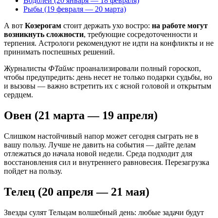
Водолей (20 января — 18 февраля)
Рыбы (19 февраля — 20 марта)
А вот
Козерогам
стоит держать ухо востро:
на работе могут
возникнуть сложности
, требующие сосредоточенности и
терпения. Астрологи рекомендуют не идти на конфликты и не
принимать поспешных решений.
Журналисты
ФТаймс
проанализировали полный гороскоп,
чтобы предупредить: день несет не только подарки судьбы, но
и вызовы — важно встретить их с ясной головой и открытым
сердцем.
Овен (21 марта — 19 апреля)
Слишком настойчивый напор может сегодня сыграть не в
вашу пользу. Лучше не давить на события — дайте делам
отлежаться до начала новой недели. Среда подходит для
восстановления сил и внутреннего равновесия. Перезагрузка
пойдет на пользу.
Телец (20 апреля — 21 мая)
Звезды сулят Тельцам волшебный день: любые задачи будут