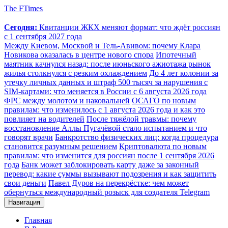
The FTimes
Сегодня:
Квитанции ЖКХ меняют формат: что ждёт россиян
с 1 сентября 2027 года
Между Киевом, Москвой и Тель-Авивом: почему Клара
Новикова оказалась в центре нового спора
Ипотечный
маятник качнулся назад: после июньского ажиотажа рынок
жилья столкнулся с резким охлаждением
До 4 лет колонии за
утечку личных данных и штраф 500 тысяч за нарушения с
SIM-картами: что меняется в России с 6 августа 2026 года
ФРС между молотом и наковальней
ОСАГО по новым
правилам: что изменилось с 1 августа 2026 года и как это
повлияет на водителей
После тяжёлой травмы: почему
восстановление Аллы Пугачёвой стало испытанием и что
говорят врачи
Банкротство физических лиц: когда процедура
становится разумным решением
Криптовалюта по новым
правилам: что изменится для россиян после 1 сентября 2026
года
Банк может заблокировать карту даже за законный
перевод: какие суммы вызывают подозрения и как защитить
свои деньги
Павел Дуров на перекрёстке: чем может
обернуться международный розыск для создателя Telegram
Навигация
Главная