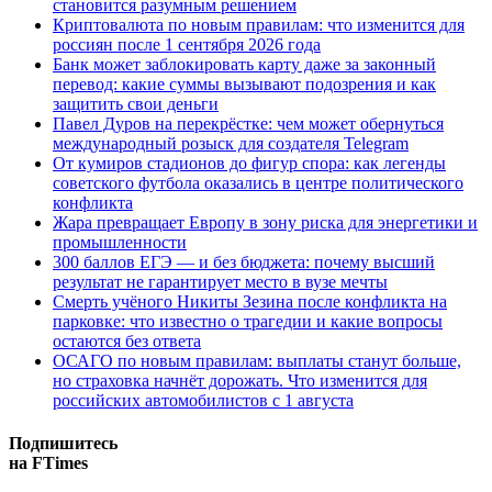
становится разумным решением
Криптовалюта по новым правилам: что изменится для
россиян после 1 сентября 2026 года
Банк может заблокировать карту даже за законный
перевод: какие суммы вызывают подозрения и как
защитить свои деньги
Павел Дуров на перекрёстке: чем может обернуться
международный розыск для создателя Telegram
От кумиров стадионов до фигур спора: как легенды
советского футбола оказались в центре политического
конфликта
Жара превращает Европу в зону риска для энергетики и
промышленности
300 баллов ЕГЭ — и без бюджета: почему высший
результат не гарантирует место в вузе мечты
Смерть учёного Никиты Зезина после конфликта на
парковке: что известно о трагедии и какие вопросы
остаются без ответа
ОСАГО по новым правилам: выплаты станут больше,
но страховка начнёт дорожать. Что изменится для
российских автомобилистов с 1 августа
Подпишитесь
на FTimes