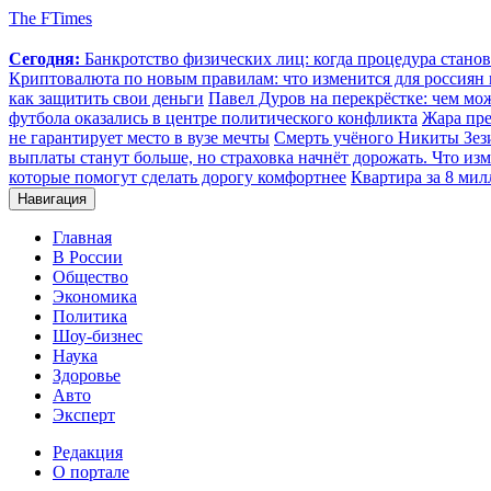
The FTimes
Сегодня:
Банкротство физических лиц: когда процедура стан
Криптовалюта по новым правилам: что изменится для россиян п
как защитить свои деньги
Павел Дуров на перекрёстке: чем мо
футбола оказались в центре политического конфликта
Жара пре
не гарантирует место в вузе мечты
Смерть учёного Никиты Зезин
выплаты станут больше, но страховка начнёт дорожать. Что изм
которые помогут сделать дорогу комфортнее
Квартира за 8 мил
Навигация
Главная
В России
Общество
Экономика
Политика
Шоу-бизнес
Наука
Здоровье
Авто
Эксперт
Редакция
О портале