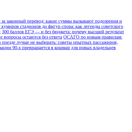
е за законный перевод: какие суммы вызывают подозрения и
 кумиров стадионов до фигур спора: как легенды советского
и
300 баллов ЕГЭ — и без бюджета: почему высший результат
е вопросы остаются без ответа
ОСАГО по новым правилам:
в поезде лучше не выбирать: советы опытных пассажиров,
зации 90-х превращается в кошмар для новых владельцев