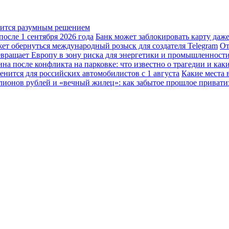
овится разумным решением
осле 1 сентября 2026 года
Банк может заблокировать карту даж
жет обернуться международный розыск для создателя Telegram
От
вращает Европу в зону риска для энергетики и промышленност
а после конфликта на парковке: что известно о трагедии и каки
енится для российских автомобилистов с 1 августа
Какие места 
лионов рублей и «вечный жилец»: как забытое прошлое привати