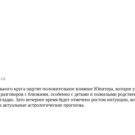
КАЯ.
ального круга ощутят положительное влияние Юпитера, которое 
х разговоров с близкими, особенно с детьми и пожилыми родств
гладко. Зато вечернее время будет отмечено ростом интуиции, 
а актуальные астрологические прогнозы.