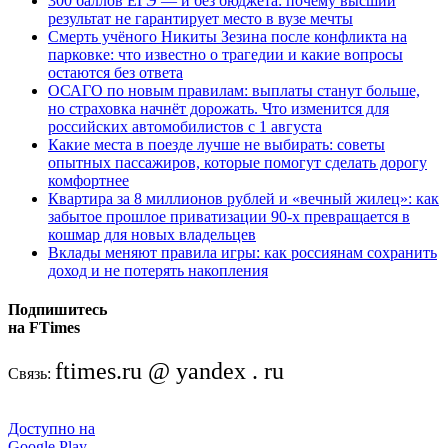
300 баллов ЕГЭ — и без бюджета: почему высший
результат не гарантирует место в вузе мечты
Смерть учёного Никиты Зезина после конфликта на
парковке: что известно о трагедии и какие вопросы
остаются без ответа
ОСАГО по новым правилам: выплаты станут больше,
но страховка начнёт дорожать. Что изменится для
российских автомобилистов с 1 августа
Какие места в поезде лучше не выбирать: советы
опытных пассажиров, которые помогут сделать дорогу
комфортнее
Квартира за 8 миллионов рублей и «вечный жилец»: как
забытое прошлое приватизации 90-х превращается в
кошмар для новых владельцев
Вклады меняют правила игры: как россиянам сохранить
доход и не потерять накопления
Подпишитесь
на FTimes
ftimes.ru @ yandex . ru
Связь:
Доступно на
Google Play