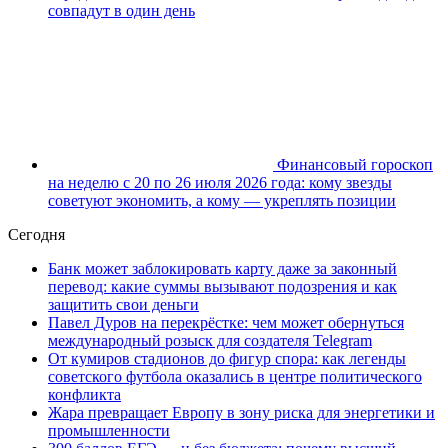
совпадут в один день
Финансовый гороскоп
на неделю с 20 по 26 июля 2026 года: кому звезды
советуют экономить, а кому — укреплять позиции
Сегодня
Банк может заблокировать карту даже за законный
перевод: какие суммы вызывают подозрения и как
защитить свои деньги
Павел Дуров на перекрёстке: чем может обернуться
международный розыск для создателя Telegram
От кумиров стадионов до фигур спора: как легенды
советского футбола оказались в центре политического
конфликта
Жара превращает Европу в зону риска для энергетики и
промышленности