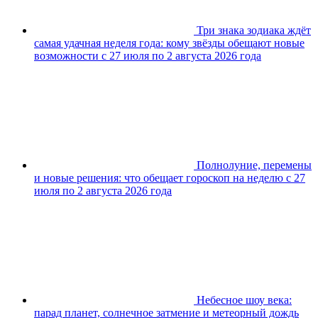
Три знака зодиака ждёт
самая удачная неделя года: кому звёзды обещают новые
возможности с 27 июля по 2 августа 2026 года
Полнолуние, перемены
и новые решения: что обещает гороскоп на неделю с 27
июля по 2 августа 2026 года
Небесное шоу века:
парад планет, солнечное затмение и метеорный дождь