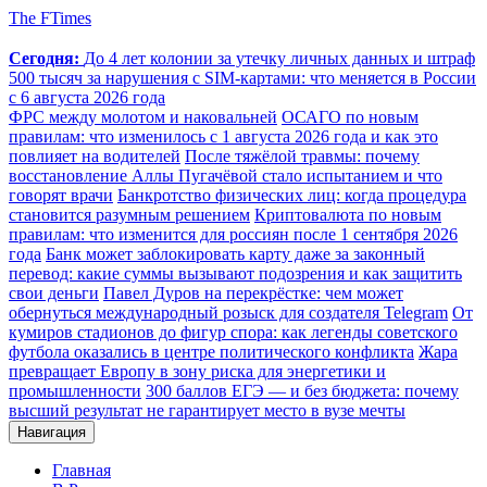
The FTimes
Сегодня:
До 4 лет колонии за утечку личных данных и штраф
500 тысяч за нарушения с SIM-картами: что меняется в России
с 6 августа 2026 года
ФРС между молотом и наковальней
ОСАГО по новым
правилам: что изменилось с 1 августа 2026 года и как это
повлияет на водителей
После тяжёлой травмы: почему
восстановление Аллы Пугачёвой стало испытанием и что
говорят врачи
Банкротство физических лиц: когда процедура
становится разумным решением
Криптовалюта по новым
правилам: что изменится для россиян после 1 сентября 2026
года
Банк может заблокировать карту даже за законный
перевод: какие суммы вызывают подозрения и как защитить
свои деньги
Павел Дуров на перекрёстке: чем может
обернуться международный розыск для создателя Telegram
От
кумиров стадионов до фигур спора: как легенды советского
футбола оказались в центре политического конфликта
Жара
превращает Европу в зону риска для энергетики и
промышленности
300 баллов ЕГЭ — и без бюджета: почему
высший результат не гарантирует место в вузе мечты
Навигация
Главная