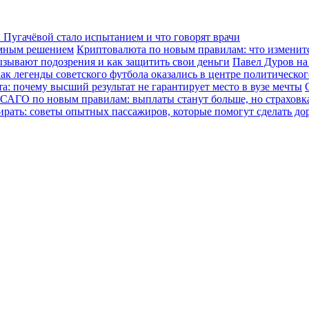
Пугачёвой стало испытанием и что говорят врачи
зумным решением
Криптовалюта по новым правилам: что изменится
ызывают подозрения и как защитить свои деньги
Павел Дуров на
ак легенды советского футбола оказались в центре политическо
а: почему высший результат не гарантирует место в вузе мечты
САГО по новым правилам: выплаты станут больше, но страховка
ирать: советы опытных пассажиров, которые помогут сделать до