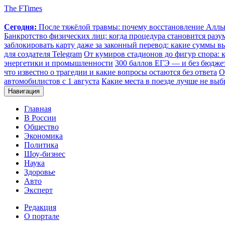
The FTimes
Сегодня:
После тяжёлой травмы: почему восстановление Аллы 
Банкротство физических лиц: когда процедура становится ра
заблокировать карту даже за законный перевод: какие суммы в
для создателя Telegram
От кумиров стадионов до фигур спора: к
энергетики и промышленности
300 баллов ЕГЭ — и без бюджет
что известно о трагедии и какие вопросы остаются без ответа
О
автомобилистов с 1 августа
Какие места в поезде лучше не выб
Навигация
Главная
В России
Общество
Экономика
Политика
Шоу-бизнес
Наука
Здоровье
Авто
Эксперт
Редакция
О портале