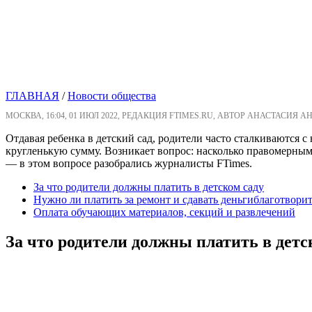
ГЛАВНАЯ
/
Новости общества
МОСКВА, 16:04, 01 ИЮЛ 2022, РЕДАКЦИЯ FTIMES.RU, АВТОР АНАСТАСИЯ А
Отдавая ребенка в детский сад, родители часто сталкиваются 
кругленькую сумму. Возникает вопрос: насколько правомерными
― в этом вопросе разобрались журналисты FTimes.
За что родители должны платить в детском саду
Нужно ли платить за ремонт и сдавать деньгиблаготвори
Оплата обучающих материалов, секций и развлечений
За что родители должны платить в детс