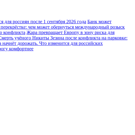
 для россиян после 1 сентября 2026 года
Банк может
 перекрёстке: чем может обернуться международный розыск
го конфликта
Жара превращает Европу в зону риска для
Смерть учёного Никиты Зезина после конфликта на парковке:
 начнёт дорожать. Что изменится для российских
рогу комфортнее