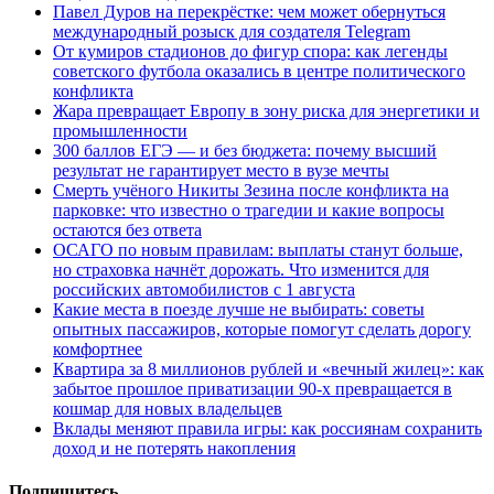
Павел Дуров на перекрёстке: чем может обернуться
международный розыск для создателя Telegram
От кумиров стадионов до фигур спора: как легенды
советского футбола оказались в центре политического
конфликта
Жара превращает Европу в зону риска для энергетики и
промышленности
300 баллов ЕГЭ — и без бюджета: почему высший
результат не гарантирует место в вузе мечты
Смерть учёного Никиты Зезина после конфликта на
парковке: что известно о трагедии и какие вопросы
остаются без ответа
ОСАГО по новым правилам: выплаты станут больше,
но страховка начнёт дорожать. Что изменится для
российских автомобилистов с 1 августа
Какие места в поезде лучше не выбирать: советы
опытных пассажиров, которые помогут сделать дорогу
комфортнее
Квартира за 8 миллионов рублей и «вечный жилец»: как
забытое прошлое приватизации 90-х превращается в
кошмар для новых владельцев
Вклады меняют правила игры: как россиянам сохранить
доход и не потерять накопления
Подпишитесь