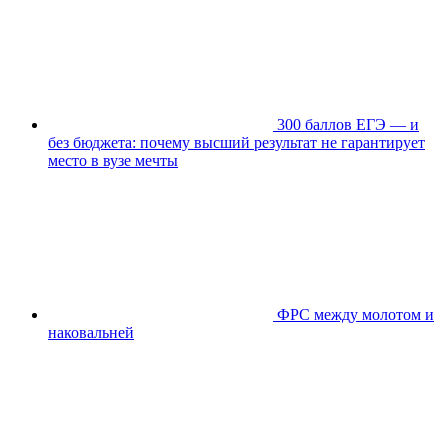
300 баллов ЕГЭ — и
без бюджета: почему высший результат не гарантирует
место в вузе мечты
ФРС между молотом и
наковальней