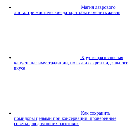
Магия лаврового
листа: три мистические даты, чтобы изменить жизнь
Хрустящая квашеная
капуста на зиму: традиции, польза и секреты идеального
вкуса
Как сохранить
помидоры целыми при консервации: проверенные
советы для домашних заготовок