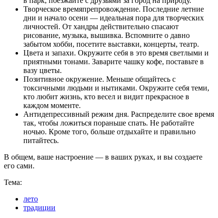
в парк, поезжайте с друзьями за город на природу.
Творческое времяпрепровождение. Последние летние
дни и начало осени — идеальная пора для творческих
личностей. От хандры действительно спасают
рисование, музыка, вышивка. Вспомните о давно
забытом хобби, посетите выставки, концерты, театр.
Цвета и запахи. Окружите себя в это время светлыми и
приятными тонами. Заварите чашку кофе, поставьте в
вазу цветы.
Позитивное окружение. Меньше общайтесь с
токсичными людьми и нытиками. Окружите себя теми,
кто любит жизнь, кто весел и видит прекрасное в
каждом моменте.
Антидепрессивный режим дня. Распределите свое время
так, чтобы ложиться пораньше спать. Не работайте
ночью. Кроме того, больше отдыхайте и правильно
питайтесь.
В общем, ваше настроение — в ваших руках, и вы создаете
его сами.
Тема:
лето
традиции