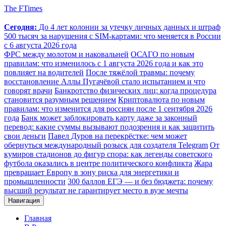
The FTimes
Сегодня:
До 4 лет колонии за утечку личных данных и штраф
500 тысяч за нарушения с SIM-картами: что меняется в России
с 6 августа 2026 года
ФРС между молотом и наковальней
ОСАГО по новым
правилам: что изменилось с 1 августа 2026 года и как это
повлияет на водителей
После тяжёлой травмы: почему
восстановление Аллы Пугачёвой стало испытанием и что
говорят врачи
Банкротство физических лиц: когда процедура
становится разумным решением
Криптовалюта по новым
правилам: что изменится для россиян после 1 сентября 2026
года
Банк может заблокировать карту даже за законный
перевод: какие суммы вызывают подозрения и как защитить
свои деньги
Павел Дуров на перекрёстке: чем может
обернуться международный розыск для создателя Telegram
От
кумиров стадионов до фигур спора: как легенды советского
футбола оказались в центре политического конфликта
Жара
превращает Европу в зону риска для энергетики и
промышленности
300 баллов ЕГЭ — и без бюджета: почему
высший результат не гарантирует место в вузе мечты
Навигация
Главная