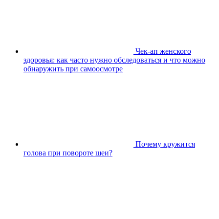
Чек-ап женского
здоровья: как часто нужно обследоваться и что можно
обнаружить при самоосмотре
Почему кружится
голова при повороте шеи?