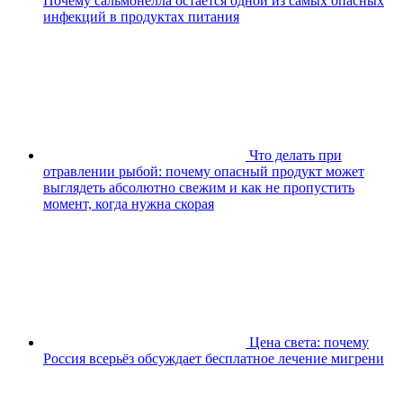
Почему сальмонелла остаётся одной из самых опасных
инфекций в продуктах питания
Что делать при
отравлении рыбой: почему опасный продукт может
выглядеть абсолютно свежим и как не пропустить
момент, когда нужна скорая
Цена света: почему
Россия всерьёз обсуждает бесплатное лечение мигрени