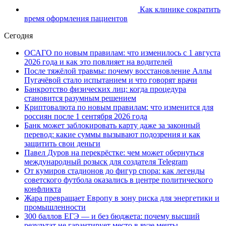
Как клинике сократить
время оформления пациентов
Сегодня
ОСАГО по новым правилам: что изменилось с 1 августа
2026 года и как это повлияет на водителей
После тяжёлой травмы: почему восстановление Аллы
Пугачёвой стало испытанием и что говорят врачи
Банкротство физических лиц: когда процедура
становится разумным решением
Криптовалюта по новым правилам: что изменится для
россиян после 1 сентября 2026 года
Банк может заблокировать карту даже за законный
перевод: какие суммы вызывают подозрения и как
защитить свои деньги
Павел Дуров на перекрёстке: чем может обернуться
международный розыск для создателя Telegram
От кумиров стадионов до фигур спора: как легенды
советского футбола оказались в центре политического
конфликта
Жара превращает Европу в зону риска для энергетики и
промышленности
300 баллов ЕГЭ — и без бюджета: почему высший
результат не гарантирует место в вузе мечты