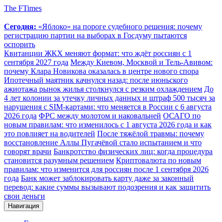
The FTimes
Сегодня:
«Яблоко» на пороге судебного решения: почему
регистрацию партии на выборах в Госдуму пытаются
оспорить
Квитанции ЖКХ меняют формат: что ждёт россиян с 1
сентября 2027 года
Между Киевом, Москвой и Тель-Авивом:
почему Клара Новикова оказалась в центре нового спора
Ипотечный маятник качнулся назад: после июньского
ажиотажа рынок жилья столкнулся с резким охлаждением
До
4 лет колонии за утечку личных данных и штраф 500 тысяч за
нарушения с SIM-картами: что меняется в России с 6 августа
2026 года
ФРС между молотом и наковальней
ОСАГО по
новым правилам: что изменилось с 1 августа 2026 года и как
это повлияет на водителей
После тяжёлой травмы: почему
восстановление Аллы Пугачёвой стало испытанием и что
говорят врачи
Банкротство физических лиц: когда процедура
становится разумным решением
Криптовалюта по новым
правилам: что изменится для россиян после 1 сентября 2026
года
Банк может заблокировать карту даже за законный
перевод: какие суммы вызывают подозрения и как защитить
свои деньги
Навигация